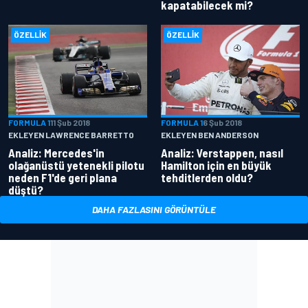
kapatabilecek mi?
ÖZELLIK
ÖZELLIK
FORMULA 1
11 Şub 2018
FORMULA 1
6 Şub 2018
EKLEYEN LAWRENCE BARRETTO
EKLEYEN BEN ANDERSON
Analiz: Mercedes'in
Analiz: Verstappen, nasıl
olağanüstü yetenekli pilotu
Hamilton için en büyük
neden F1'de geri plana
tehditlerden oldu?
düştü?
DAHA FAZLASINI GÖRÜNTÜLE