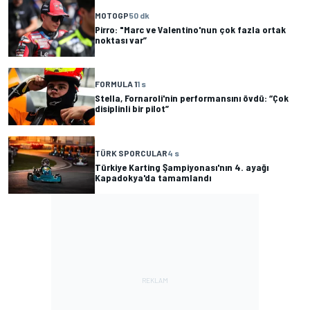
MOTOGP
50 dk
Pirro: "Marc ve Valentino'nun çok fazla ortak
noktası var”
FORMULA 1
1 s
Stella, Fornaroli'nin performansını övdü: “Çok
disiplinli bir pilot”
TÜRK SPORCULAR
4 s
Türkiye Karting Şampiyonası'nın 4. ayağı
Kapadokya'da tamamlandı