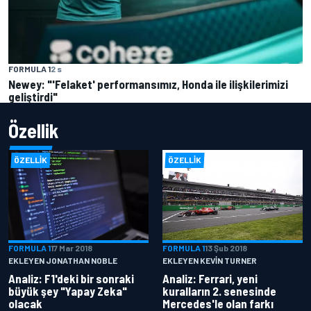
FORMULA 1
2 s
Newey: "'Felaket' performansımız, Honda ile ilişkilerimizi
geliştirdi"
Özellik
ÖZELLIK
ÖZELLIK
FORMULA 1
17 Mar 2018
FORMULA 1
13 Şub 2018
EKLEYEN JONATHAN NOBLE
EKLEYEN KEVIN TURNER
Analiz: F1'deki bir sonraki
Analiz: Ferrari, yeni
büyük şey "Yapay Zeka"
kuralların 2. senesinde
olacak
Mercedes'le olan farkı