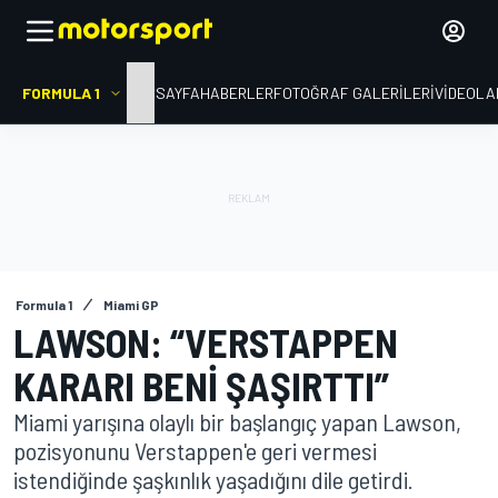
FORMULA 1
ANA SAYFA
HABERLER
FOTOĞRAF GALERILERI
VIDEOLA
Formula 1
Miami GP
LAWSON: “VERSTAPPEN
KARARI BENI ŞAŞIRTTI”
Miami yarışına olaylı bir başlangıç yapan Lawson,
pozisyonunu Verstappen'e geri vermesi
istendiğinde şaşkınlık yaşadığını dile getirdi.