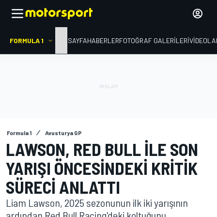
FORMULA 1
ANA SAYFA
HABERLER
FOTOĞRAF GALERILERI
VIDEOLA
Formula 1
Avusturya GP
LAWSON, RED BULL ILE SON
YARIŞI ÖNCESINDEKI KRITIK
SÜRECI ANLATTI
Liam Lawson, 2025 sezonunun ilk iki yarışının
ardından Red Bull Racing'deki koltuğunu