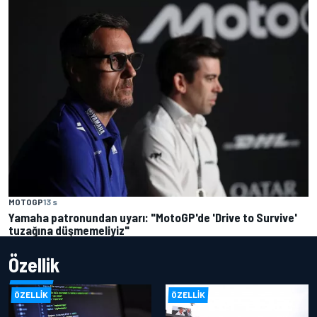
MOTOGP
13 s
Yamaha patronundan uyarı: "MotoGP'de 'Drive to Survive'
tuzağına düşmemeliyiz"
Özellik
ÖZELLIK
ÖZELLIK