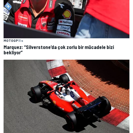
MOTOGP
11 s
Marquez: “Silverstone’da çok zorlu bir mücadele bizi
bekliyor”