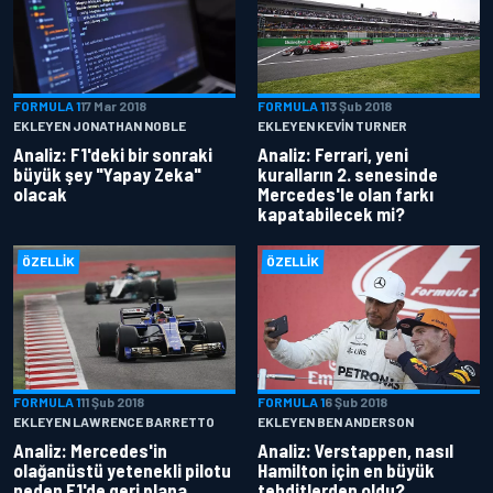
FORMULA 1
17 Mar 2018
FORMULA 1
13 Şub 2018
EKLEYEN JONATHAN NOBLE
EKLEYEN KEVIN TURNER
Analiz: F1'deki bir sonraki
Analiz: Ferrari, yeni
büyük şey "Yapay Zeka"
kuralların 2. senesinde
olacak
Mercedes'le olan farkı
kapatabilecek mi?
ÖZELLIK
ÖZELLIK
FORMULA 1
11 Şub 2018
FORMULA 1
6 Şub 2018
EKLEYEN LAWRENCE BARRETTO
EKLEYEN BEN ANDERSON
Analiz: Mercedes'in
Analiz: Verstappen, nasıl
olağanüstü yetenekli pilotu
Hamilton için en büyük
neden F1'de geri plana
tehditlerden oldu?