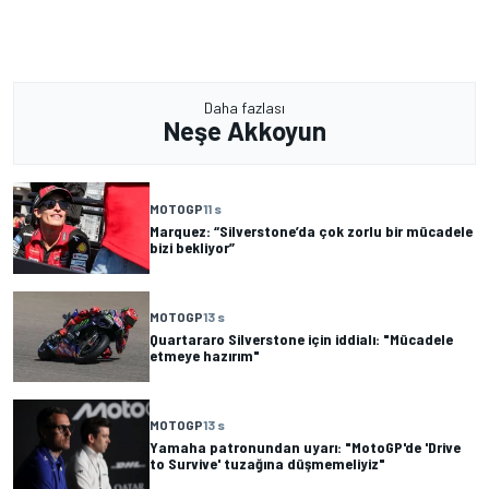
Daha fazlası
Neşe Akkoyun
MOTOGP
11 s
Marquez: “Silverstone’da çok zorlu bir mücadele
bizi bekliyor”
MOTOGP
13 s
Quartararo Silverstone için iddialı: "Mücadele
etmeye hazırım"
MOTOGP
13 s
Yamaha patronundan uyarı: "MotoGP'de 'Drive
to Survive' tuzağına düşmemeliyiz"