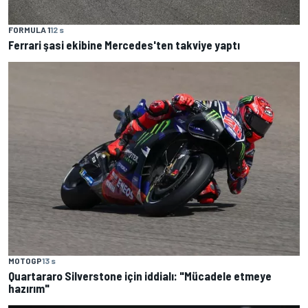
FORMULA 1
12 s
Ferrari şasi ekibine Mercedes'ten takviye yaptı
MOTOGP
13 s
Quartararo Silverstone için iddialı: "Mücadele etmeye
hazırım"