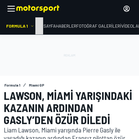
FORMULA 1
ANA SAYFA
HABERLER
FOTOĞRAF GALERILERI
VIDEOLA
Formula 1
Miami GP
LAWSON, MIAMI YARIŞINDAKI
KAZANIN ARDINDAN
GASLY’DEN ÖZÜR DILEDI
Liam Lawson, Miami yarışında Pierre Gasly ile
yaşadığı kazanın ardından Fransız pilottan özür