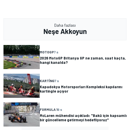
Daha fazlası
Neşe Akkoyun
MOTOGP
7 s
2026 MotoGP Britanya GP ne zaman, saat kaçta,
hangi kanalda?
KARTING
7 s
Kapadokya Motorsporları Kompleksi kapılarını
kartingle açıyor
FORMULA 1
9 s
McLaren mühendisi açıkladı: "Bakü için kapsamlı
bir güncelleme getirmeyi hedefliyoruz"