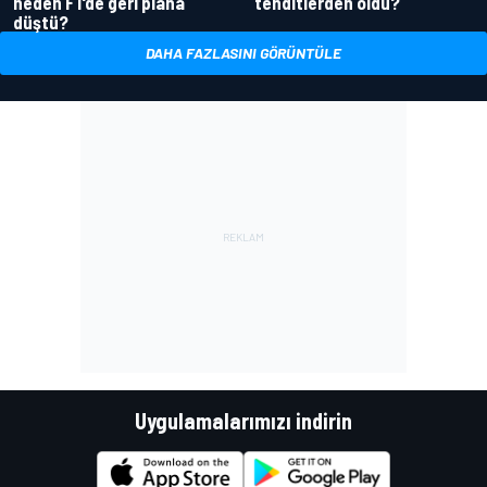
neden F1'de geri plana
tehditlerden oldu?
düştü?
DAHA FAZLASINI GÖRÜNTÜLE
Uygulamalarımızı indirin