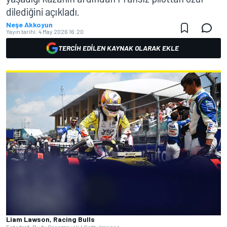
dilediğini açıkladı.
Neşe Akkoyun
Yayın tarihi:
4 May 2026 16:20
TERCIH EDILEN KAYNAK OLARAK EKLE
Liam Lawson, Racing Bulls