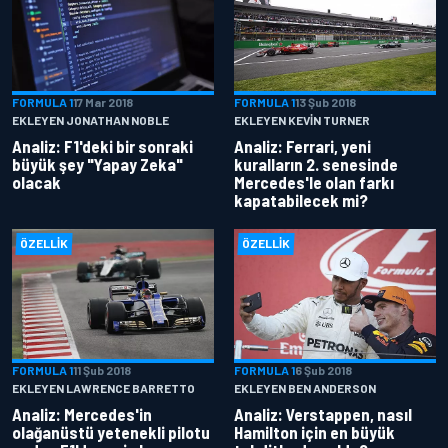
FORMULA 1
17 Mar 2018
FORMULA 1
13 Şub 2018
EKLEYEN JONATHAN NOBLE
EKLEYEN KEVIN TURNER
Analiz: F1'deki bir sonraki
Analiz: Ferrari, yeni
büyük şey "Yapay Zeka"
kuralların 2. senesinde
olacak
Mercedes'le olan farkı
kapatabilecek mi?
ÖZELLIK
ÖZELLIK
FORMULA 1
11 Şub 2018
FORMULA 1
6 Şub 2018
EKLEYEN LAWRENCE BARRETTO
EKLEYEN BEN ANDERSON
Analiz: Mercedes'in
Analiz: Verstappen, nasıl
olağanüstü yetenekli pilotu
Hamilton için en büyük