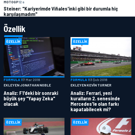
MOTOGP
12 s
Steiner: "Kariyerimde Viñales'inki gibi bir durumla hiç
karşılaşmadım"
Özellik
ÖZELLIK
ÖZELLIK
FORMULA 1
17 Mar 2018
FORMULA 1
13 Şub 2018
EKLEYEN JONATHAN NOBLE
EKLEYEN KEVIN TURNER
Analiz: F1'deki bir sonraki
Analiz: Ferrari, yeni
büyük şey "Yapay Zeka"
kuralların 2. senesinde
olacak
Mercedes'le olan farkı
kapatabilecek mi?
ÖZELLIK
ÖZELLIK