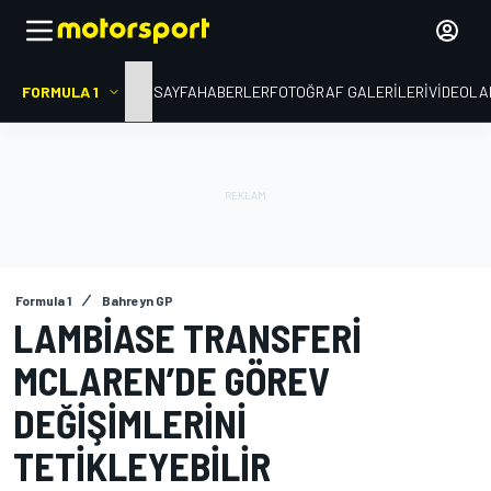
FORMULA 1
ANA SAYFA
HABERLER
FOTOĞRAF GALERILERI
VIDEOLA
Formula 1
Bahreyn GP
LAMBIASE TRANSFERI
MCLAREN’DE GÖREV
DEĞIŞIMLERINI
TETIKLEYEBILIR