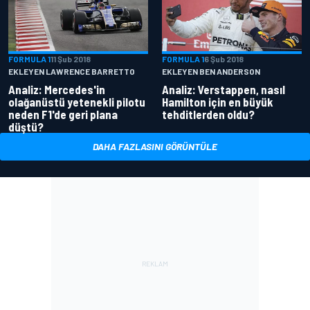
FORMULA 1
11 Şub 2018
FORMULA 1
6 Şub 2018
EKLEYEN LAWRENCE BARRETTO
EKLEYEN BEN ANDERSON
Analiz: Mercedes'in
Analiz: Verstappen, nasıl
olağanüstü yetenekli pilotu
Hamilton için en büyük
neden F1'de geri plana
tehditlerden oldu?
düştü?
DAHA FAZLASINI GÖRÜNTÜLE