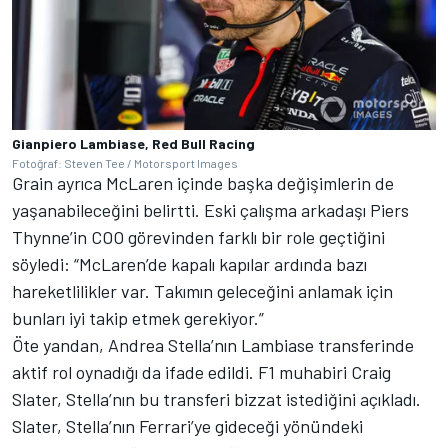
Gianpiero Lambiase, Red Bull Racing
Fotoğraf: Steven Tee / Motorsport Images
Grain ayrıca McLaren içinde başka değişimlerin de
yaşanabileceğini belirtti. Eski çalışma arkadaşı Piers
Thynne’in COO görevinden farklı bir role geçtiğini
söyledi: “McLaren’de kapalı kapılar ardında bazı
hareketlilikler var. Takımın geleceğini anlamak için
bunları iyi takip etmek gerekiyor.”
Öte yandan, Andrea Stella’nın Lambiase transferinde
aktif rol oynadığı da ifade edildi. F1 muhabiri Craig
Slater, Stella’nın bu transferi bizzat istediğini açıkladı.
Slater, Stella’nın Ferrari’ye gideceği yönündeki