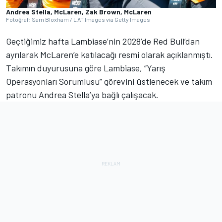
Andrea Stella, McLaren, Zak Brown, McLaren
Fotoğraf: Sam Bloxham / LAT Images via Getty Images
Geçtiğimiz hafta Lambiase’nin 2028’de Red Bull’dan
ayrılarak McLaren’e katılacağı resmi olarak açıklanmıştı.
Takımın duyurusuna göre Lambiase, “Yarış
Operasyonları Sorumlusu” görevini üstlenecek ve takım
patronu Andrea Stella’ya bağlı çalışacak.