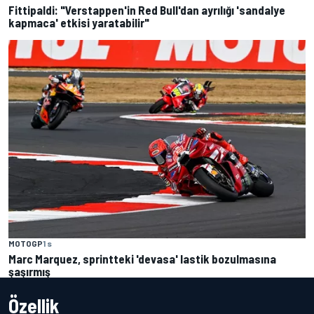
Fittipaldi: "Verstappen'in Red Bull'dan ayrılığı 'sandalye
kapmaca' etkisi yaratabilir"
MOTOGP
1 s
Marc Marquez, sprintteki 'devasa' lastik bozulmasına
şaşırmış
Özellik