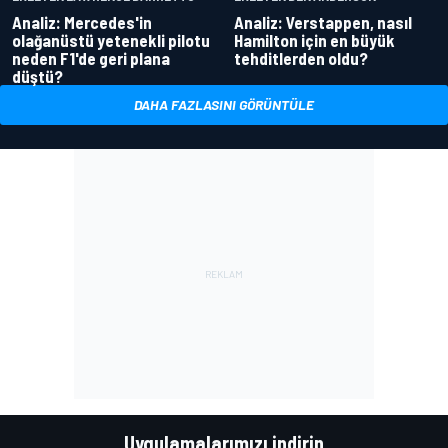
Analiz: Mercedes'in
Analiz: Verstappen, nasıl
olağanüstü yetenekli pilotu
Hamilton için en büyük
neden F1'de geri plana
tehditlerden oldu?
düştü?
DAHA FAZLASINI GÖRÜNTÜLE
Uygulamalarımızı indirin