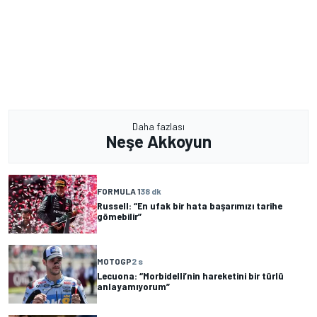
Daha fazlası
Neşe Akkoyun
FORMULA 1
38 dk
Russell: “En ufak bir hata başarımızı tarihe
gömebilir”
MOTOGP
2 s
Lecuona: “Morbidelli’nin hareketini bir türlü
anlayamıyorum”