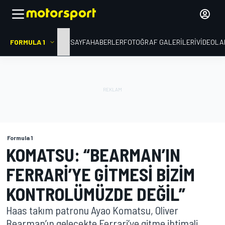
FORMULA 1
ANA SAYFA
HABERLER
FOTOĞRAF GALERILERI
VIDEOLA
Formula 1
KOMATSU: “BEARMAN’IN
FERRARI’YE GITMESI BIZIM
KONTROLÜMÜZDE DEĞIL”
Haas takım patronu Ayao Komatsu, Oliver
Bearman’ın gelecekte Ferrari’ye gitme ihtimali