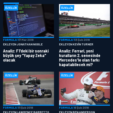
ÖZELLIK
ÖZELLIK
FORMULA 1
17 Mar 2018
FORMULA 1
13 Şub 2018
EKLEYEN JONATHAN NOBLE
EKLEYEN KEVIN TURNER
Analiz: F1'deki bir sonraki
Analiz: Ferrari, yeni
büyük şey "Yapay Zeka"
kuralların 2. senesinde
olacak
Mercedes'le olan farkı
kapatabilecek mi?
ÖZELLIK
ÖZELLIK
FORMULA 1
11 Şub 2018
FORMULA 1
6 Şub 2018
EKLEYEN LAWRENCE BARRETTO
EKLEYEN BEN ANDERSON