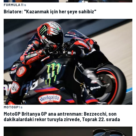
FORMULA 1
1 s
Briatore: "Kazanmak için her şeye sahibiz"
MOTOGP
1 s
MotoGP Britanya GP ana antrenman: Bezzecchi, son
dakikalardaki rekor turuyla zirvede, Toprak 22. sırada