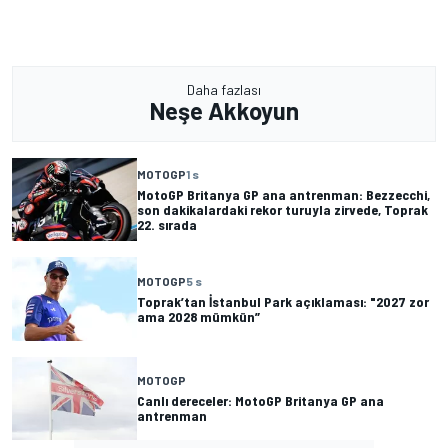
Daha fazlası
Neşe Akkoyun
MOTOGP
1 s
MotoGP Britanya GP ana antrenman: Bezzecchi,
son dakikalardaki rekor turuyla zirvede, Toprak
22. sırada
MOTOGP
5 s
Toprak’tan İstanbul Park açıklaması: "2027 zor
ama 2028 mümkün”
MOTOGP
Canlı dereceler: MotoGP Britanya GP ana
antrenman