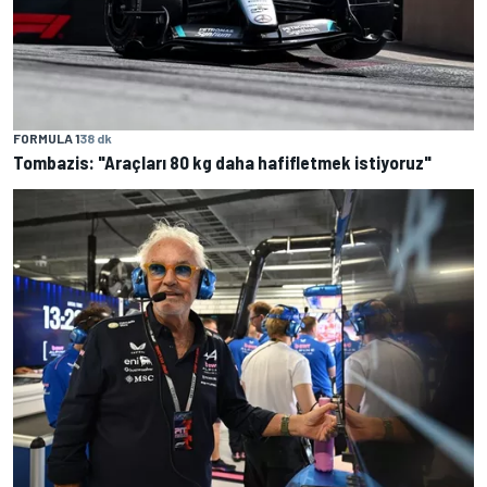
FORMULA 1
38 dk
Tombazis: "Araçları 80 kg daha hafifletmek istiyoruz"