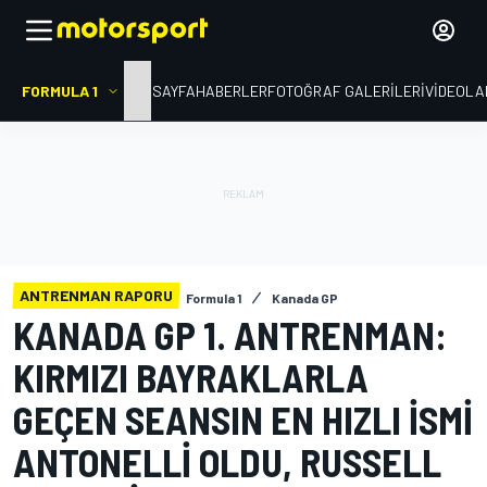
FORMULA 1
ANA SAYFA
HABERLER
FOTOĞRAF GALERILERI
VIDEOLA
ANTRENMAN RAPORU
Formula 1
Kanada GP
KANADA GP 1. ANTRENMAN:
KIRMIZI BAYRAKLARLA
GEÇEN SEANSIN EN HIZLI ISMI
ANTONELLI OLDU, RUSSELL