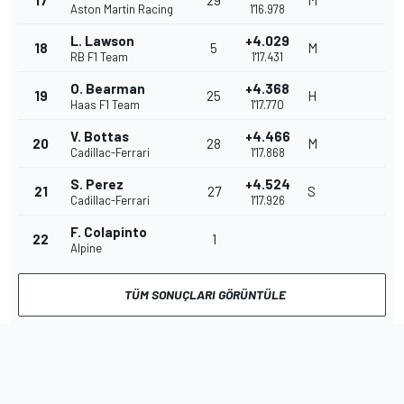
17
29
M
Aston Martin Racing
1'16.978
L. Lawson
+4.029
18
5
M
RB F1 Team
1'17.431
O. Bearman
+4.368
19
25
H
Haas F1 Team
1'17.770
V. Bottas
+4.466
20
28
M
Cadillac-Ferrari
1'17.868
S. Perez
+4.524
21
27
S
Cadillac-Ferrari
1'17.926
F. Colapinto
22
1
Alpine
TÜM SONUÇLARI GÖRÜNTÜLE