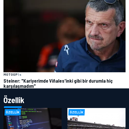
MOTOGP
1 s
Steiner: "Kariyerimde Viñales'inki gibi bir durumla hiç
karşılaşmadım"
Özellik
ÖZELLIK
ÖZELLIK