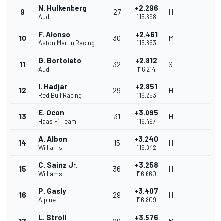
N. Hulkenberg
+2.296
9
27
H
Audi
1'15.698
F. Alonso
+2.461
10
30
M
Aston Martin Racing
1'15.863
G. Bortoleto
+2.812
11
32
S
Audi
1'16.214
I. Hadjar
+2.851
12
29
H
Red Bull Racing
1'16.253
E. Ocon
+3.095
13
31
H
Haas F1 Team
1'16.497
A. Albon
+3.240
14
15
H
Williams
1'16.642
C. Sainz Jr.
+3.258
15
36
H
Williams
1'16.660
P. Gasly
+3.407
16
29
H
Alpine
1'16.809
L. Stroll
+3.576