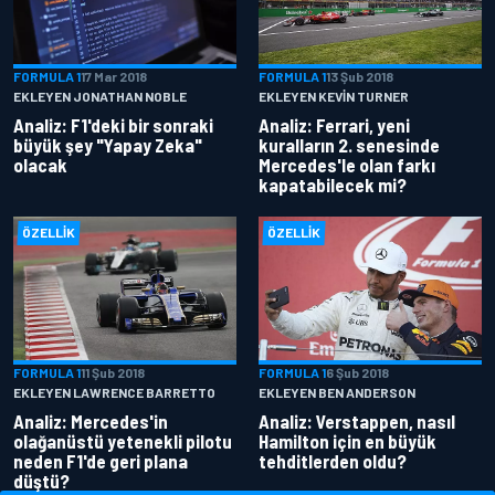
FORMULA 1
17 Mar 2018
FORMULA 1
13 Şub 2018
EKLEYEN JONATHAN NOBLE
EKLEYEN KEVIN TURNER
Analiz: F1'deki bir sonraki
Analiz: Ferrari, yeni
büyük şey "Yapay Zeka"
kuralların 2. senesinde
olacak
Mercedes'le olan farkı
kapatabilecek mi?
ÖZELLIK
ÖZELLIK
FORMULA 1
11 Şub 2018
FORMULA 1
6 Şub 2018
EKLEYEN LAWRENCE BARRETTO
EKLEYEN BEN ANDERSON
Analiz: Mercedes'in
Analiz: Verstappen, nasıl
olağanüstü yetenekli pilotu
Hamilton için en büyük
neden F1'de geri plana
tehditlerden oldu?
düştü?