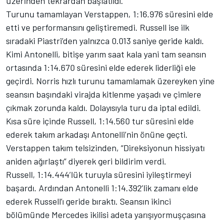
üzerinden tekrardan başlatıldı.
Turunu tamamlayan Verstappen, 1:16.976 süresini elde
etti ve performansını geliştiremedi. Russell ise ilk
sıradaki Piastri’den yalnızca 0.013 saniye geride kaldı.
Kimi Antonelli, bitişe yarım saat kala yani tam seansın
ortasında 1:14.670 süresini elde ederek liderliği ele
geçirdi. Norris hızlı turunu tamamlamak üzereyken yine
seansın başındaki virajda kitlenme yaşadı ve çimlere
çıkmak zorunda kaldı. Dolayısıyla turu da iptal edildi.
Kısa süre içinde Russell, 1:14.560 tur süresini elde
ederek takım arkadaşı Antonelli’nin önüne geçti.
Verstappen takım telsizinden, “Direksiyonun hissiyatı
aniden ağırlaştı” diyerek geri bildirim verdi.
Russell, 1:14.444’lük turuyla süresini iyileştirmeyi
başardı. Ardından Antonelli 1:14.392’lik zamanı elde
ederek Russell’ı geride bıraktı. Seansın ikinci
bölümünde Mercedes ikilisi adeta yarışıyormuşçasına