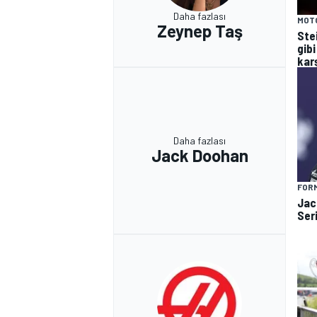
Daha fazlası
MOT
Zeynep Taş
Ste
gibi
kar
Daha fazlası
Jack Doohan
FORM
Jac
Ser