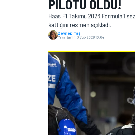
PILOTU OLDU!
MOTOGP
Haas F1 Takımı, 2026 Formula 1 sez
kattığını resmen açıkladı.
Zeynep Taş
Yayın tarihi:
3 Şub 2026 10:04
WORLD SUPERBIKE