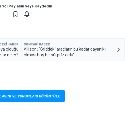
eriği Paylaşın veya Kaydedin
CEKI HABER
SONRAKI HABER
ıya olduğu
Allison: "Griddeki araçların bu kadar dayanıklı
klar neler?
olması hoş bir sürpriz oldu"
LASINI VE YORUMLARI GÖRÜNTÜLE