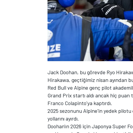
WRC
Jack Doohan
, bu görevde Ryo Hirakawa
Hirakawa, geçtiğimiz nisan ayından b
Red Bull ve
Alpine
genç pilot akademil
Grand Prix startı aldı ancak hiç pua
Franco Colapinto'ya kaptırdı.
2025 sezonunu Alpine'in yedek pilotu
yollarını ayırdı.
Doohan'ın 2026 için Japonya Super Fo