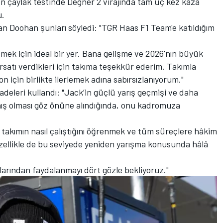
en çaylak testinde Degner 2 virajında tam üç kez kaza
u.
n Doohan şunları söyledi: "TGR Haas F1 Team'e katıldığım
mek için ideal bir yer. Bana gelişme ve 2026'nın büyük
satı verdikleri için takıma teşekkür ederim. Takımla
n için birlikte ilerlemek adına sabırsızlanıyorum."
deleri kullandı: "Jack’in güçlü yarış geçmişi ve daha
mış olması göz önüne alındığında, onu kadromuza
takımın nasıl çalıştığını öğrenmek ve tüm süreçlere hâkim
 özellikle de bu seviyede yeniden yarışma konusunda hâlâ
ılarından faydalanmayı dört gözle bekliyoruz."