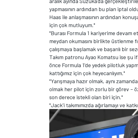
aralık ayında Suzuka'da gerçekleştiril
yapmasının ardından bu plan iptal old
Haas ile anlaşmasının ardından konuşa
için çok mutluyum."
"Burası Formula 1 kariyerime devam et
TÜRK SPORCULAR
meydan okumasını birlikte üstlenme fır
çalışmaya başlamak ve başarılı bir sezo
Takım patronu Ayao Komatsu ise şu ifa
önce Formula 1'de yedek pilotluk yap
kattığımız için çok heyecanlıyım."
"Yarışmaya hazır olmak, aynı zamanda 
olmak her pilot için zorlu bir görev –
son derece istekli olan biri için."
"Jack'i takımımızda ağırlamayı ve katk