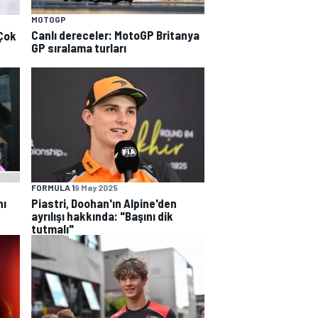
MOTOGP
Canlı dereceler: MotoGP Britanya
"Çok
GP sıralama turları
FORMULA 1
9 May 2025
nı
Piastri, Doohan'ın Alpine'den
ayrılışı hakkında: "Başını dik
tutmalı"