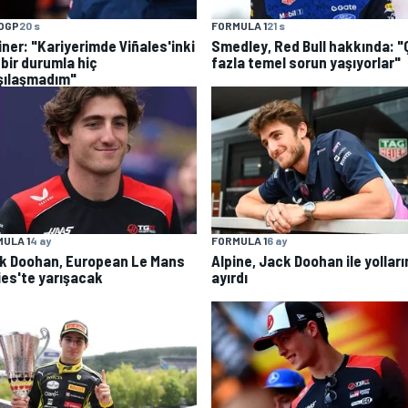
OGP
20 s
FORMULA 1
21 s
iner: "Kariyerimde Viñales'inki
Smedley, Red Bull hakkında: 
 bir durumla hiç
fazla temel sorun yaşıyorlar"
şılaşmadım"
ULA 1
4 ay
FORMULA 1
6 ay
k Doohan, European Le Mans
Alpine, Jack Doohan ile yolları
ies'te yarışacak
ayırdı