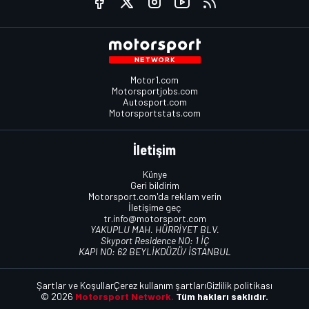
Motor1.com
Motorsportjobs.com
Autosport.com
Motorsportstats.com
İletişim
Künye
Geri bildirim
Motorsport.com'da reklam verin
İletişime geç
tr.info@motorsport.com
YAKUPLU MAH. HÜRRİYET BLV.
Skyport Residence NO: 1 İÇ
KAPI NO: 62 BEYLİKDÜZÜ/ İSTANBUL
Şartlar ve Koşullar
Çerez kullanım şartları
Gizlilik politikası
© 2026
Motorsport Network.
Tüm hakları saklıdır.