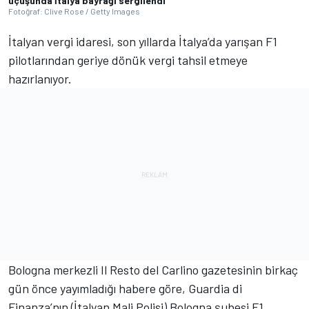
uçuşunda İtalya bayrağı sergilendi
Fotoğraf: Clive Rose / Getty Images
İtalyan vergi idaresi, son yıllarda İtalya’da yarışan F1
pilotlarından geriye dönük vergi tahsil etmeye
hazırlanıyor.
Bologna merkezli Il Resto del Carlino gazetesinin birkaç
gün önce yayımladığı habere göre, Guardia di
Finanza’nın (İtalyan Mali Polisi) Bologna şubesi F1