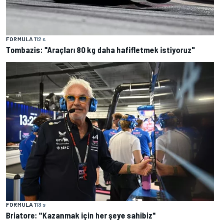
FORMULA 1
12 s
Tombazis: "Araçları 80 kg daha hafifletmek istiyoruz"
FORMULA 1
13 s
Briatore: "Kazanmak için her şeye sahibiz"