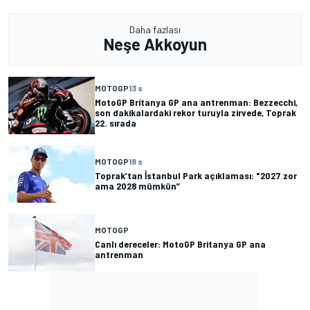
Daha fazlası
Neşe Akkoyun
MOTOGP
13 s
MotoGP Britanya GP ana antrenman: Bezzecchi,
son dakikalardaki rekor turuyla zirvede, Toprak
22. sırada
MOTOGP
18 s
Toprak’tan İstanbul Park açıklaması: "2027 zor
ama 2028 mümkün”
MOTOGP
Canlı dereceler: MotoGP Britanya GP ana
antrenman