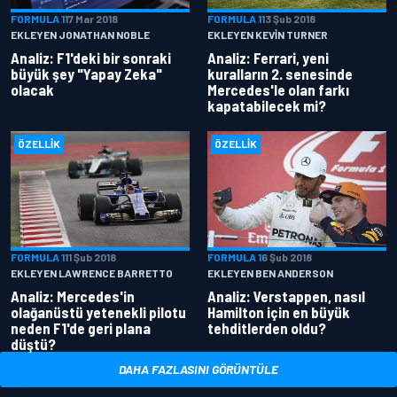
FORMULA 1
17 Mar 2018
FORMULA 1
13 Şub 2018
EKLEYEN JONATHAN NOBLE
EKLEYEN KEVIN TURNER
Analiz: F1'deki bir sonraki
Analiz: Ferrari, yeni
büyük şey "Yapay Zeka"
kuralların 2. senesinde
olacak
Mercedes'le olan farkı
kapatabilecek mi?
ÖZELLIK
ÖZELLIK
FORMULA 1
11 Şub 2018
FORMULA 1
6 Şub 2018
EKLEYEN LAWRENCE BARRETTO
EKLEYEN BEN ANDERSON
Analiz: Mercedes'in
Analiz: Verstappen, nasıl
olağanüstü yetenekli pilotu
Hamilton için en büyük
neden F1'de geri plana
tehditlerden oldu?
düştü?
DAHA FAZLASINI GÖRÜNTÜLE