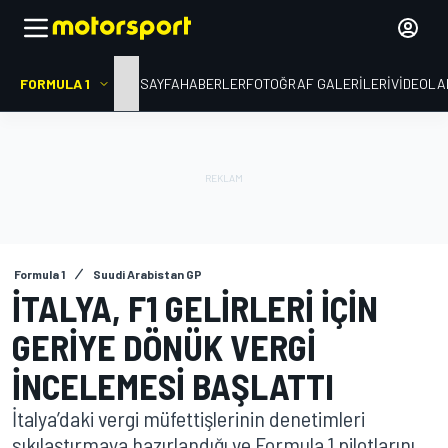
FORMULA 1
ANA SAYFA
HABERLER
FOTOĞRAF GALERILERI
VIDEOLA
Formula 1
Suudi Arabistan GP
İTALYA, F1 GELIRLERI IÇIN
GERIYE DÖNÜK VERGI
INCELEMESI BAŞLATTI
İtalya’daki vergi müfettişlerinin denetimleri
sıkılaştırmaya hazırlandığı ve Formula 1 pilotlarını