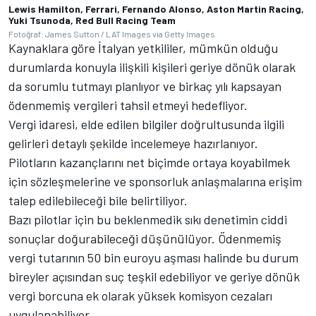
Lewis Hamilton, Ferrari, Fernando Alonso, Aston Martin Racing,
Yuki Tsunoda, Red Bull Racing Team
Fotoğraf: James Sutton / LAT Images via Getty Images
Kaynaklara göre İtalyan yetkililer, mümkün olduğu
durumlarda konuyla ilişkili kişileri geriye dönük olarak
da sorumlu tutmayı planlıyor ve birkaç yılı kapsayan
ödenmemiş vergileri tahsil etmeyi hedefliyor.
Vergi idaresi, elde edilen bilgiler doğrultusunda ilgili
gelirleri detaylı şekilde incelemeye hazırlanıyor.
Pilotların kazançlarını net biçimde ortaya koyabilmek
için sözleşmelerine ve sponsorluk anlaşmalarına erişim
talep edilebileceği bile belirtiliyor.
Bazı pilotlar için bu beklenmedik sıkı denetimin ciddi
sonuçlar doğurabileceği düşünülüyor. Ödenmemiş
vergi tutarının 50 bin euroyu aşması halinde bu durum
bireyler açısından suç teşkil edebiliyor ve geriye dönük
vergi borcuna ek olarak yüksek komisyon cezaları
uygulanabiliyor.