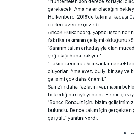
"Muhtemelen son derece zorlayıcı olac
gerekecek. Ama neler olacağını bekley
Hulkenberg, 2018'de takım arkadaşı Ca
gözleri üzerine çevirdi.
Ancak Hulkenberg, yaptığı işten her n
TÜRK SPORCULAR
fabrika takımının gelişimi olduğunu sö
"Sanırım takım arkadaşıyla olan mücad
çoğu kişi buna bakıyor."
"Takım içerisindeki insanlar gerçekte
oluyorlar. Ama evet, bu iyi bir şey ve 
gelişimi çok daha önemli."
Sainz'ın daha fazlasını yapmasını bek
beklediğimi söyleyemem. Bence çok iyi
"Bence Renault için, bizim gelişimimiz 
bulundu. Bence takım için gerçekten güç
çalıştık." yanıtını verdi.
Bu İç