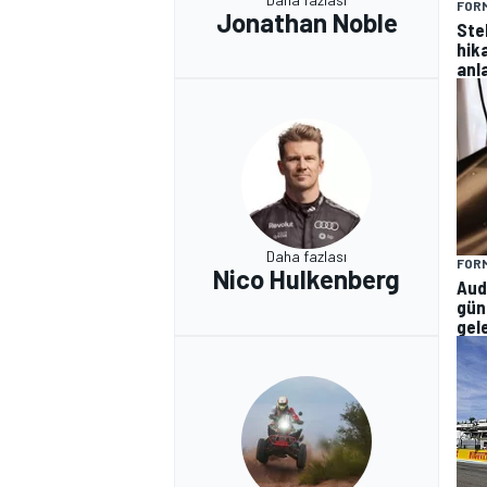
FORM
Jonathan Noble
Ste
hik
anla
Daha fazlası
FORM
Nico Hulkenberg
Aud
gün
gel