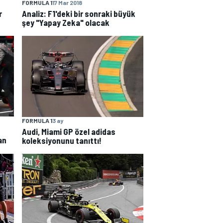
FORMULA 1
17 Mar 2018
r
Analiz: F1'deki bir sonraki büyük
şey "Yapay Zeka" olacak
FORMULA 1
3 ay
Audi, Miami GP özel adidas
an
koleksiyonunu tanıttı!