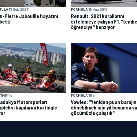
ULA 1
3 Şub 2023
FORMULA 1
8 Haz 2019
n-Pierre Jabouille hayatını
Renault: 2021 kurallarını
betti
ertelemeye çalışan F1, "tembe
öğrenciye" benziyor
TING
11 s
FORMULA 1
11 s
adokya Motorsporları
Vowles: “Yeniden puan barajın
pleksi kapılarını kartingle
dönebilmek için yıl boyunca va
yor
gücümüzle çalıştık"