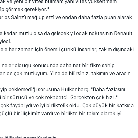
ak ve yeni bir vites bulmam yani vites yükseltmem
ip görmek gerekiyor."
rlos Sainz'ı mağlup etti ve ondan daha fazla puan alarak
e kadar mutlu olsa da gelecek yıl odak noktasının Renault
yledi.
ele her zaman için önemli çünkü insanlar, takım dışındaki
n neler olduğu konusunda daha net bir fikre sahip
ben de çok mutluyum. Yine de bilirsiniz, takımın ve aracın
leyip beklemediği sorusuna Hulkenberg, "Daha fazlasını
 bir sürücü ve çok rekabetçi. Gerçekten çok hızlı."
çok faydalıydı ve iyi birliktelik oldu. Çok büyük bir katkıda
lü bir ilişkimiz vardı ve birlikte bir takım olarak iyi
eriği Paylaşın veya Kaydedin