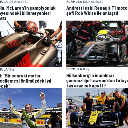
ULA 1
25 Ara 2024
FORMULA 1
25 Kas 2024
lla, McLaren'in şampiyonluk
Andretti eski Renault F1 moto
ayesindeki bilinmeyenleri
şefi Rob White ile anlaştı!
ttı
FORMULA 1
1 ay
ULA 1
5 g
Hülkenberg’in inanılmaz
i: “Bir sonraki motor
şanssızlığı: Lawson’dan fırlay
cellemesi önümüzdeki yıl
taş aracını kapattı!
ecek”