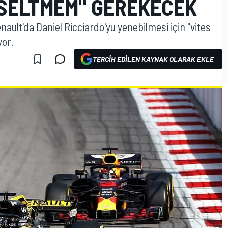
KSELTMEM" GEREKECEK
ault'da Daniel Ricciardo'yu yenebilmesi için "vites
yor.
TERCIH EDILEN KAYNAK OLARAK EKLE