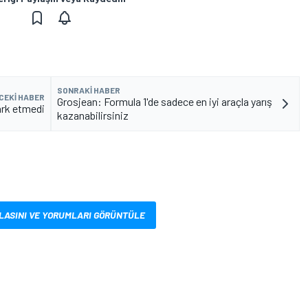
SONRAKI HABER
CEKI HABER
Grosjean: Formula 1'de sadece en iyi araçla yarış
ark etmedi
kazanabilirsiniz
LASINI VE YORUMLARI GÖRÜNTÜLE