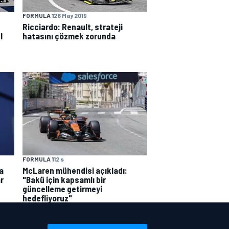
FORMULA 1
26 May 2019
Ricciardo: Renault, strateji
l
hatasını çözmek zorunda
FORMULA 1
12 s
a
McLaren mühendisi açıkladı:
r
"Bakü için kapsamlı bir
güncelleme getirmeyi
hedefliyoruz"