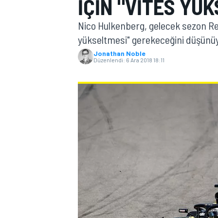
IÇIN "VITES YÜ
MOTOGP
Nico Hulkenberg, gelecek sezon Ren
yükseltmesi" gerekeceğini düşünü
Jonathan Noble
Düzenlendi:
6 Ara 2018 18:11
WORLD SUPERBIKE