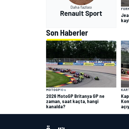
Daha fazlası
FORM
Renault Sport
Jea
kay
Son Haberler
MOTOGP
10 s
KAR
2026 MotoGP Britanya GP ne
Kap
zaman, saat kaçta, hangi
Kom
kanalda?
açı