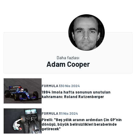
Daha fazlası
Adam Cooper
FORMULA 1
30 Nis 2024
1994 Imola hafta sonunun unutulan
kahramanı: Roland Ratzenberger
FORMULA 1
11 Nis 2024
Pirelli: "Beş yıllık aranın ardından Çin GP'nin
dönüşü, büyük belirsizlikleri beraberinde
getirecek"