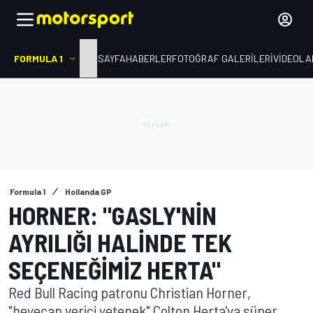
FORMULA 1
ANA SAYFA
HABERLER
FOTOĞRAF GALERILERI
VIDEOLA
Formula 1
Hollanda GP
HORNER: "GASLY'NIN
AYRILIĞI HALINDE TEK
SEÇENEĞIMIZ HERTA"
Red Bull Racing patronu Christian Horner,
"heyecan verici yetenek" Colton Herta'ya süper