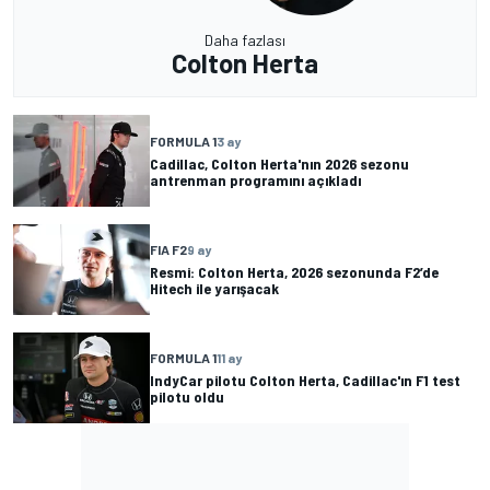
Daha fazlası
Colton Herta
FORMULA 1
3 ay
Cadillac, Colton Herta'nın 2026 sezonu
antrenman programını açıkladı
FIA F2
9 ay
Resmi: Colton Herta, 2026 sezonunda F2’de
Hitech ile yarışacak
FORMULA 1
11 ay
IndyCar pilotu Colton Herta, Cadillac'ın F1 test
pilotu oldu