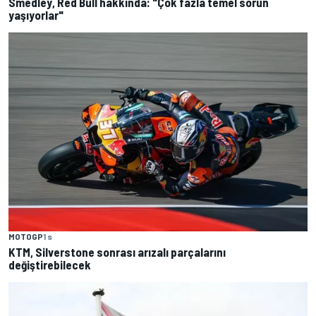
Smedley, Red Bull hakkında: "Çok fazla temel sorun
yaşıyorlar"
MOTOGP
1 s
KTM, Silverstone sonrası arızalı parçalarını
değiştirebilecek