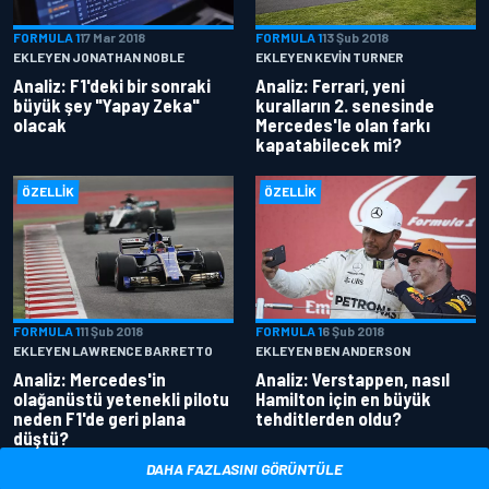
FORMULA 1
17 Mar 2018
FORMULA 1
13 Şub 2018
EKLEYEN JONATHAN NOBLE
EKLEYEN KEVIN TURNER
Analiz: F1'deki bir sonraki
Analiz: Ferrari, yeni
büyük şey "Yapay Zeka"
kuralların 2. senesinde
olacak
Mercedes'le olan farkı
kapatabilecek mi?
ÖZELLIK
ÖZELLIK
FORMULA 1
11 Şub 2018
FORMULA 1
6 Şub 2018
EKLEYEN LAWRENCE BARRETTO
EKLEYEN BEN ANDERSON
Analiz: Mercedes'in
Analiz: Verstappen, nasıl
olağanüstü yetenekli pilotu
Hamilton için en büyük
neden F1'de geri plana
tehditlerden oldu?
düştü?
DAHA FAZLASINI GÖRÜNTÜLE