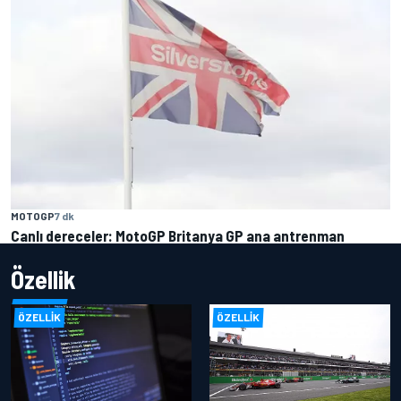
MOTOGP
7 dk
Canlı dereceler: MotoGP Britanya GP ana antrenman
Özellik
ÖZELLIK
ÖZELLIK