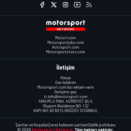
Motor1.com
Motorsportjobs.com
Autosport.com
Motorsportstats.com
İletişim
Künye
Geri bildirim
Motorsport.com'da reklam verin
İletişime geç
tr.info@motorsport.com
YAKUPLU MAH. HÜRRİYET BLV.
Skyport Residence NO: 1 İÇ
KAPI NO: 62 BEYLİKDÜZÜ/ İSTANBUL
Şartlar ve Koşullar
Çerez kullanım şartları
Gizlilik politikası
© 2026
Motorsport Network.
Tüm hakları saklıdır.