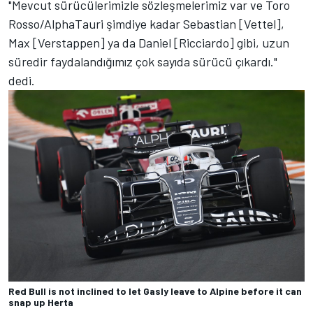
"Mevcut sürücülerimizle sözleşmelerimiz var ve Toro
Rosso/AlphaTauri şimdiye kadar Sebastian [Vettel],
Max [Verstappen] ya da Daniel [Ricciardo] gibi, uzun
süredir faydalandığımız çok sayıda sürücü çıkardı."
dedi.
Red Bull is not inclined to let Gasly leave to Alpine before it can
snap up Herta