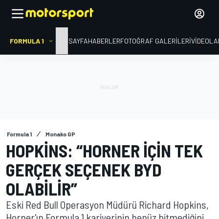
FORMULA 1
ANA SAYFA
HABERLER
FOTOĞRAF GALERILERI
VIDEOLA
Formula 1
Monako GP
HOPKINS: “HORNER IÇIN TEK
GERÇEK SEÇENEK BYD
OLABILIR”
Eski Red Bull Operasyon Müdürü Richard Hopkins,
Horner'ın Formula 1 kariyerinin henüz bitmediğini