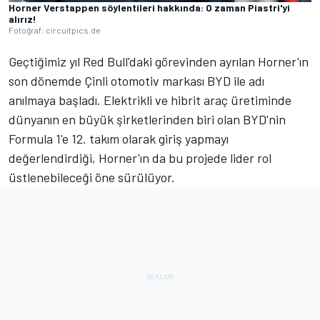
Horner Verstappen söylentileri hakkında: O zaman Piastri'yi
alırız!
Fotoğraf: circuitpics.de
Geçtiğimiz yıl Red Bull'daki görevinden ayrılan Horner'ın
son dönemde Çinli otomotiv markası BYD ile adı
anılmaya başladı. Elektrikli ve hibrit araç üretiminde
dünyanın en büyük şirketlerinden biri olan BYD'nin
Formula 1'e 12. takım olarak giriş yapmayı
değerlendirdiği, Horner'ın da bu projede lider rol
üstlenebileceği öne sürülüyor.