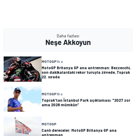
Daha fazlası
Neşe Akkoyun
MOTOGP
14 s
MotoGP Britanya GP ana antrenman: Bezzecchi,
son dakikalardaki rekor turuyla zirvede, Toprak
22. sırada
MOTOGP
19 s
Toprak’tan İstanbul Park açıklaması: "2027 zor
ama 2028 mümkün”
MOTOGP
Canlı dereceler: MotoGP Britanya GP ana
antrenman