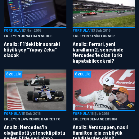
FORMULA 1
17 Mar 2018
FORMULA 1
13 Şub 2018
EKLEYEN JONATHAN NOBLE
EKLEYEN KEVIN TURNER
Analiz: F1'deki bir sonraki
Analiz: Ferrari, yeni
büyük şey "Yapay Zeka"
kuralların 2. senesinde
olacak
Mercedes'le olan farkı
kapatabilecek mi?
ÖZELLIK
ÖZELLIK
FORMULA 1
11 Şub 2018
FORMULA 1
6 Şub 2018
EKLEYEN LAWRENCE BARRETTO
EKLEYEN BEN ANDERSON
Analiz: Mercedes'in
Analiz: Verstappen, nasıl
olağanüstü yetenekli pilotu
Hamilton için en büyük
neden F1'de geri plana
tehditlerden oldu?