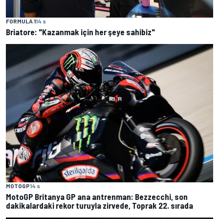
FORMULA 1
14 s
Briatore: "Kazanmak için her şeye sahibiz"
MOTOGP
14 s
MotoGP Britanya GP ana antrenman: Bezzecchi, son
dakikalardaki rekor turuyla zirvede, Toprak 22. sırada