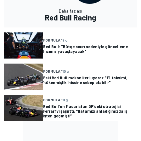
Daha fazlası
Red Bull Racing
FORMULA 1
9 g
Red Bull: "Bütçe sınırı nedeniyle güncelleme
hızımız yavaşlayacak"
FORMULA 1
10 g
Eski Red Bull mekanikeri uyardı: "F1 takvimi,
'tükenmişlik' hissine sebep olabilir"
FORMULA 1
11 g
Red Bull’un Macaristan GP’deki stratejisi
Ferrari’yi şaşırttı: “Hatamızı anladığımızda iş
işten geçmişti”