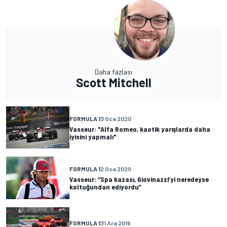
Daha fazlası
Scott Mitchell
FORMULA 1
3 Oca 2020
Vasseur: "Alfa Romeo, kaotik yarışlarda daha
iyisini yapmalı"
FORMULA 1
2 Oca 2020
Vasseur: “Spa kazası, Giovinazzi’yi neredeyse
koltuğundan ediyordu”
FORMULA 1
31 Ara 2019