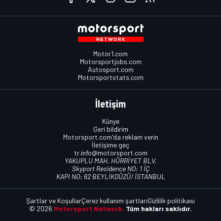
Motor1.com
Motorsportjobs.com
Autosport.com
Motorsportstats.com
İletişim
Künye
Geri bildirim
Motorsport.com'da reklam verin
İletişime geç
tr.info@motorsport.com
YAKUPLU MAH. HÜRRİYET BLV.
Skyport Residence NO: 1 İÇ
KAPI NO: 62 BEYLİKDÜZÜ/ İSTANBUL
Şartlar ve Koşullar
Çerez kullanım şartları
Gizlilik politikası
© 2026
Motorsport Network.
Tüm hakları saklıdır.