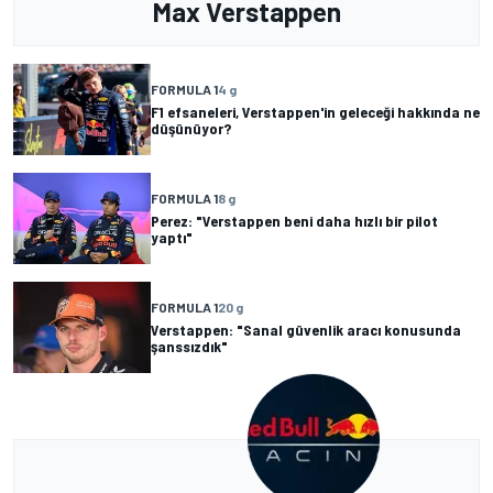
Max Verstappen
FORMULA 1
4 g
F1 efsaneleri, Verstappen'in geleceği hakkında ne
düşünüyor?
FORMULA 1
8 g
Perez: "Verstappen beni daha hızlı bir pilot
yaptı"
FORMULA 1
20 g
Verstappen: "Sanal güvenlik aracı konusunda
şanssızdık"