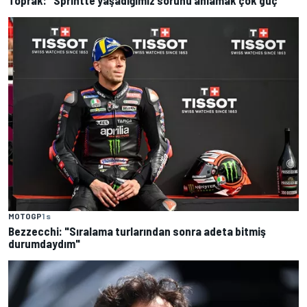
Toprak: "Sprintte yaşadığımız sorunu anlamak çok güç"
MOTOGP
1 s
Bezzecchi: "Sıralama turlarından sonra adeta bitmiş
durumdaydım"