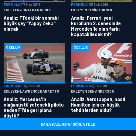
FORMULA 1
17 Mar 2018
FORMULA 1
13 Şub 2018
EKLEYEN JONATHAN NOBLE
EKLEYEN KEVIN TURNER
Analiz: F1'deki bir sonraki
Analiz: Ferrari, yeni
büyük şey "Yapay Zeka"
kuralların 2. senesinde
olacak
Mercedes'le olan farkı
kapatabilecek mi?
ÖZELLIK
ÖZELLIK
FORMULA 1
11 Şub 2018
FORMULA 1
6 Şub 2018
EKLEYEN LAWRENCE BARRETTO
EKLEYEN BEN ANDERSON
Analiz: Mercedes'in
Analiz: Verstappen, nasıl
olağanüstü yetenekli pilotu
Hamilton için en büyük
neden F1'de geri plana
tehditlerden oldu?
düştü?
DAHA FAZLASINI GÖRÜNTÜLE