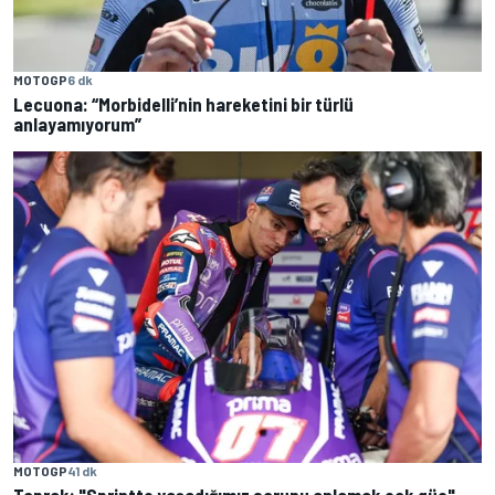
MOTOGP
6 dk
Lecuona: “Morbidelli’nin hareketini bir türlü
anlayamıyorum”
MOTOGP
41 dk