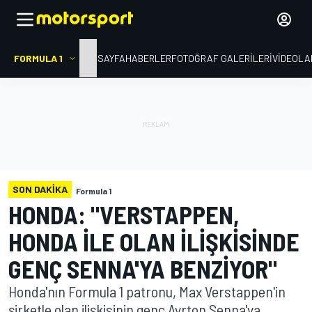
FORMULA 1
ANA SAYFA
HABERLER
FOTOĞRAF GALERILERI
VIDEOLA
SON DAKIKA
Formula 1
HONDA: "VERSTAPPEN,
HONDA ILE OLAN ILIŞKISINDE
GENÇ SENNA'YA BENZIYOR"
Honda'nın Formula 1 patronu, Max Verstappen'in
şirketle olan ilişkisinin genç Ayrton Senna'ya