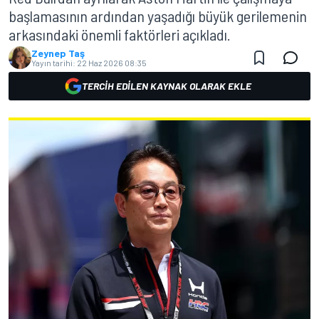
başlamasının ardından yaşadığı büyük gerilemenin
arkasındaki önemli faktörleri açıkladı.
Zeynep Taş
Yayın tarihi:
22 Haz 2026 08:35
TERCIH EDILEN KAYNAK OLARAK EKLE