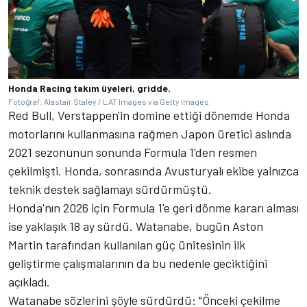
Honda Racing takım üyeleri, gridde.
Fotoğraf: Alastair Staley / LAT Images via Getty Images
Red Bull, Verstappen'in domine ettiği dönemde Honda
motorlarını kullanmasına rağmen Japon üretici aslında
2021 sezonunun sonunda Formula 1'den resmen
çekilmişti. Honda, sonrasında Avusturyalı ekibe yalnızca
teknik destek sağlamayı sürdürmüştü.
Honda'nın 2026 için Formula 1'e geri dönme kararı alması
ise yaklaşık 18 ay sürdü. Watanabe, bugün Aston
Martin tarafından kullanılan güç ünitesinin ilk
geliştirme çalışmalarının da bu nedenle geciktiğini
açıkladı.
Watanabe sözlerini şöyle sürdürdü: "Önceki çekilme