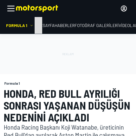
FORMULA 1
ANA SAYFA
HABERLER
FOTOĞRAF GALERILERI
VIDEOLA
Formula 1
HONDA, RED BULL AYRILIĞI
SONRASI YAŞANAN DÜŞÜŞÜN
NEDENINI AÇIKLADI
Honda Racing Başkanı Koji Watanabe, üreticinin
Red Bull'dan ayrılarak Aston Martin ile çalışmaya