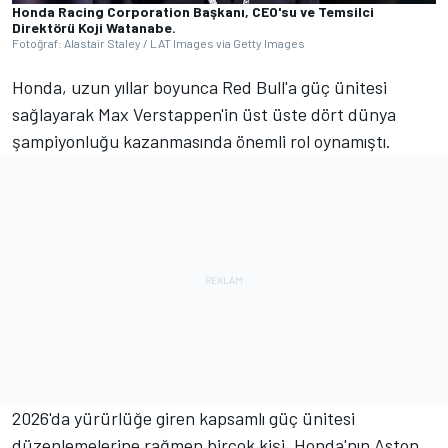
Honda Racing Corporation Başkanı, CEO'su ve Temsilci
Direktörü Koji Watanabe.
Fotoğraf: Alastair Staley / LAT Images via Getty Images
Honda, uzun yıllar boyunca Red Bull'a güç ünitesi
sağlayarak Max Verstappen'in üst üste dört dünya
şampiyonluğu kazanmasında önemli rol oynamıştı.
2026'da yürürlüğe giren kapsamlı güç ünitesi
düzenlemelerine rağmen birçok kişi, Honda'nın Aston