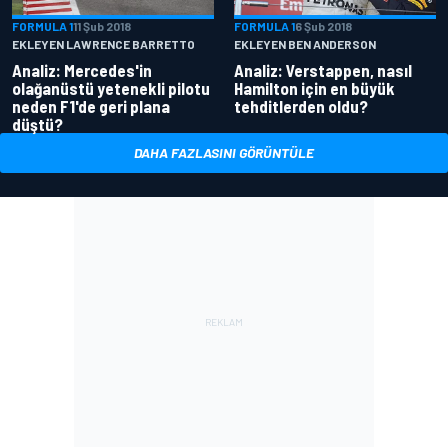
FORMULA 1
11 Şub 2018
FORMULA 1
6 Şub 2018
EKLEYEN LAWRENCE BARRETTO
EKLEYEN BEN ANDERSON
Analiz: Mercedes'in
Analiz: Verstappen, nasıl
olağanüstü yetenekli pilotu
Hamilton için en büyük
neden F1'de geri plana
tehditlerden oldu?
düştü?
DAHA FAZLASINI GÖRÜNTÜLE