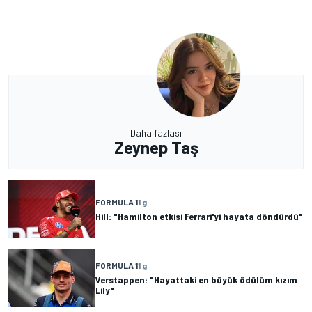
Daha fazlası
Zeynep Taş
FORMULA 1
1 g
Hill: "Hamilton etkisi Ferrari'yi hayata döndürdü"
FORMULA 1
1 g
Verstappen: "Hayattaki en büyük ödülüm kızım
Lily"