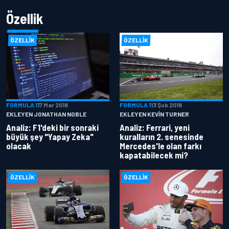
Özellik
ÖZELLIK
ÖZELLIK
FORMULA 1
17 Mar 2018
FORMULA 1
13 Şub 2018
EKLEYEN JONATHAN NOBLE
EKLEYEN KEVIN TURNER
Analiz: F1'deki bir sonraki
Analiz: Ferrari, yeni
büyük şey "Yapay Zeka"
kuralların 2. senesinde
olacak
Mercedes'le olan farkı
kapatabilecek mi?
ÖZELLIK
ÖZELLIK