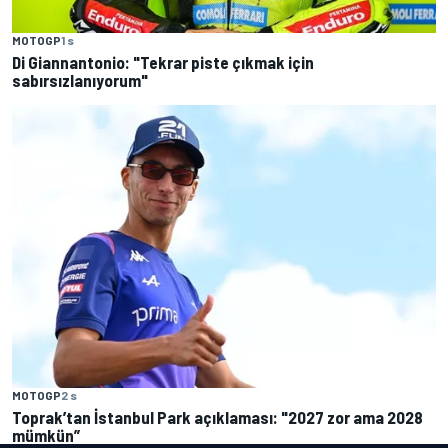
MOTOGP
1 s
Di Giannantonio: "Tekrar piste çıkmak için
sabırsızlanıyorum"
MOTOGP
2 s
Toprak’tan İstanbul Park açıklaması: "2027 zor ama 2028
mümkün”