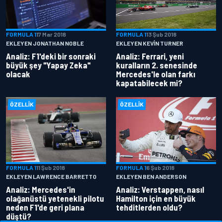
FORMULA 1
17 Mar 2018
FORMULA 1
13 Şub 2018
EKLEYEN JONATHAN NOBLE
EKLEYEN KEVIN TURNER
Analiz: F1'deki bir sonraki
Analiz: Ferrari, yeni
büyük şey "Yapay Zeka"
kuralların 2. senesinde
olacak
Mercedes'le olan farkı
kapatabilecek mi?
ÖZELLIK
ÖZELLIK
FORMULA 1
11 Şub 2018
FORMULA 1
6 Şub 2018
EKLEYEN LAWRENCE BARRETTO
EKLEYEN BEN ANDERSON
Analiz: Mercedes'in
Analiz: Verstappen, nasıl
olağanüstü yetenekli pilotu
Hamilton için en büyük
neden F1'de geri plana
tehditlerden oldu?
düştü?