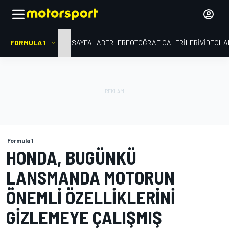
FORMULA 1
ANA SAYFA
HABERLER
FOTOĞRAF GALERILERI
VIDEOLA
Formula 1
HONDA, BUGÜNKÜ
LANSMANDA MOTORUN
ÖNEMLI ÖZELLIKLERINI
GIZLEMEYE ÇALIŞMIŞ