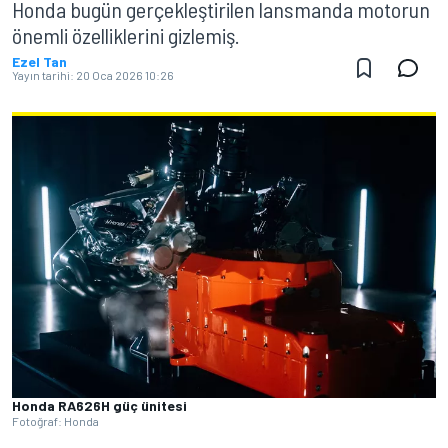
Honda bugün gerçekleştirilen lansmanda motorun
önemli özelliklerini gizlemiş.
Ezel Tan
Yayın tarihi:
20 Oca 2026 10:26
Honda RA626H güç ünitesi
Fotoğraf: Honda