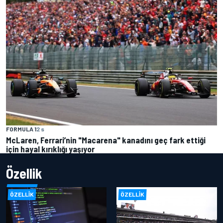
FORMULA 1
2 s
McLaren, Ferrari’nin "Macarena" kanadını geç fark ettiği
için hayal kırıklığı yaşıyor
Özellik
ÖZELLIK
ÖZELLIK