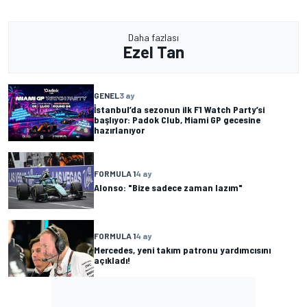
Daha fazlası
Ezel Tan
GENEL
3 ay
İstanbul’da sezonun ilk F1 Watch Party’si
başlıyor: Padok Club, Miami GP gecesine
hazırlanıyor
FORMULA 1
4 ay
Alonso: "Bize sadece zaman lazım"
FORMULA 1
4 ay
Mercedes, yeni takım patronu yardımcısını
açıkladı!