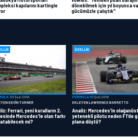
pleksi kapılarını kartingle
dönebilmek için yıl boyunca va
yor
gücümüzle çalıştık"
ELLIK
ÖZELLIK
MULA 1
13 Şub 2018
FORMULA 1
11 Şub 2018
EYEN KEVIN TURNER
EKLEYEN LAWRENCE BARRETTO
iz: Ferrari, yeni kuralların 2.
Analiz: Mercedes'in olağanüs
esinde Mercedes'le olan farkı
yetenekli pilotu neden F1'de g
atabilecek mi?
plana düştü?