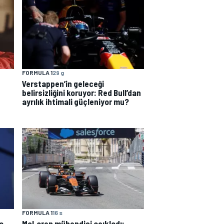
FORMULA 1
29 g
Verstappen’in geleceği
belirsizliğini koruyor: Red Bull’dan
ayrılık ihtimali güçleniyor mu?
FORMULA 1
16 s
a
McLaren mühendisi açıkladı: