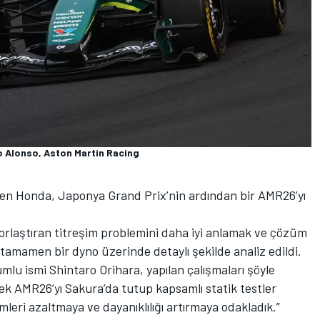
o Alonso, Aston Martin Racing
iren Honda, Japonya Grand Prix’nin ardından bir AMR26’yı
zorlaştıran titreşim problemini daha iyi anlamak ve çözüm
tamamen bir dyno üzerinde detaylı şekilde analiz edildi.
lu ismi Shintaro Orihara, yapılan çalışmaları şöyle
rek AMR26’yı Sakura’da tutup kapsamlı statik testler
imleri azaltmaya ve dayanıklılığı artırmaya odakladık.”