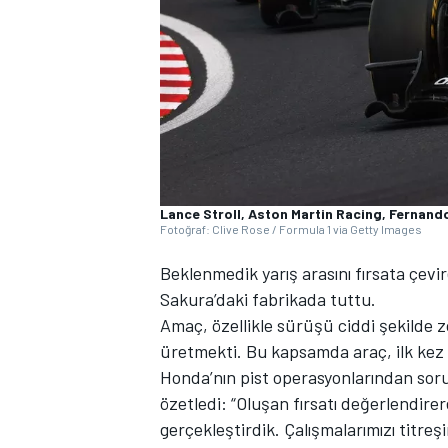
WRC
Lance Stroll, Aston Martin Racing, Fernand
Fotoğraf: Clive Rose / Formula 1 via Getty Images
Beklenmedik yarış arasını fırsata çev
Sakura’daki fabrikada tuttu.
Amaç, özellikle sürüşü ciddi şekilde 
üretmekti. Bu kapsamda araç, ilk kez 
Honda’nın pist operasyonlarından sorum
özetledi: “Oluşan fırsatı değerlendire
gerçekleştirdik. Çalışmalarımızı titreş