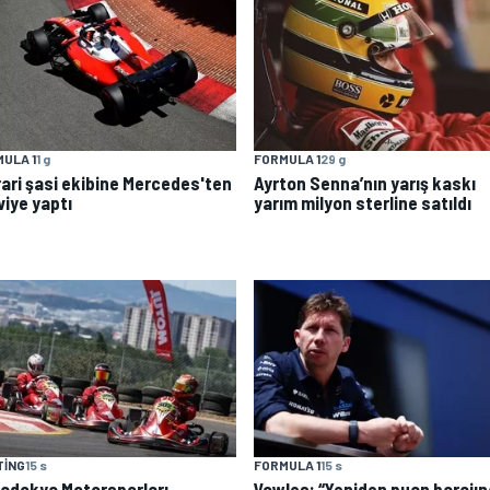
ULA 1
1 g
FORMULA 1
29 g
rari şasi ekibine Mercedes'ten
Ayrton Senna’nın yarış kaskı
viye yaptı
yarım milyon sterline satıldı
TING
15 s
FORMULA 1
15 s
adokya Motorsporları
Vowles: “Yeniden puan barajın