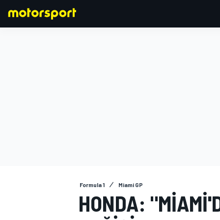
FORMULA 1
Formula 1
Miami GP
HONDA: "MIAMI'