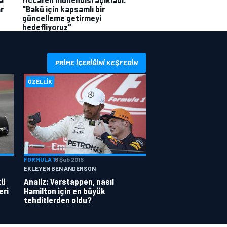
r
"Bakü için kapsamlı bir
güncelleme getirmeyi
hedefliyoruz"
PRIME IÇERIĞINI KEŞFEDIN
ÖZELLIK
FORMULA 1
6 Şub 2018
EKLEYEN BEN ANDERSON
tü
Analiz: Verstappen, nasıl
eri
Hamilton için en büyük
tehditlerden oldu?