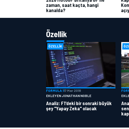
zaman, saat kaçta, hangi
Kom
kanalda?
açı
Özellik
ÖZELLIK
ÖZ
FORMULA 1
17 Mar 2018
FOR
EKLEYEN JONATHAN NOBLE
EKL
Analiz: F1'deki bir sonraki büyük
Anal
şey "Yapay Zeka" olacak
sen
kap