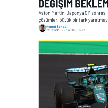
DEĞIŞIM BEKLE
MOTOGP
Aston Martin, Japonya GP sonrası a
çözümleri büyük bir fark yaratmay
Kemal Şengül
Yayın tarihi:
29 Nis 2026 06:57
WORLD SUPERBIKE