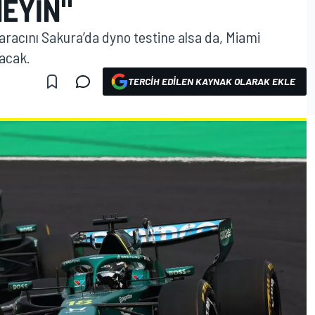
MEYIN"
racını Sakura’da dyno testine alsa da, Miami
acak.
TERCIH EDILEN KAYNAK OLARAK EKLE