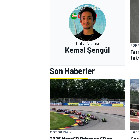
Daha fazlası
FORM
Kemal Şengül
Fer
tak
MOTOSİKLET
Son Haberler
MOTOGP
14 s
KAR
2026 MotoGP Britanya GP ne
Kap