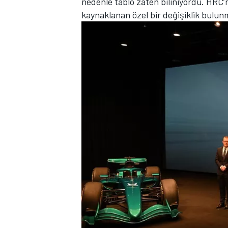
nedenle tablo zaten biliniyordu. HRC’n
kaynaklanan özel bir değişiklik bulun
TÜRK SPORCULAR