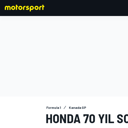
FORMULA 1
Formula 1
Kanada GP
HONDA 70 YIL S