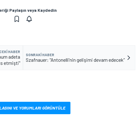
eriği Paylaşın veya Kaydedin
CEKI HABER
SONRAKI HABER
ynum adeta
Szafnauer: “Antonelli’nin gelişimi devam edecek”
as etmişti"
LASINI VE YORUMLARI GÖRÜNTÜLE