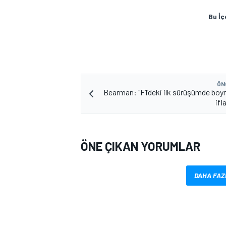
Bu İç
ÖN
Bearman: "F1’deki ilk sürüşümde bo
ifl
ÖNE ÇIKAN YORUMLAR
DAHA FAZ