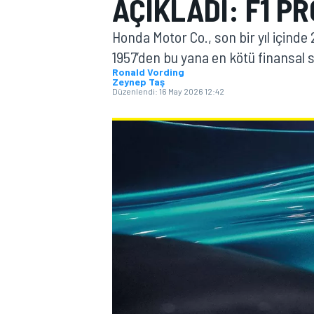
AÇIKLADI: F1 P
MOTOGP
Honda Motor Co., son bir yıl içinde 
1957’den bu yana en kötü finansal 
Ronald Vording
Zeynep Taş
Düzenlendi:
16 May 2026 12:42
WORLD SUPERBIKE