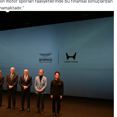
in motor sporları faaliyetlerinde bu finansal sonuçlardan
mamaktadır.”