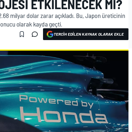
ROJESI ETKILENECEK MI?
2.68 milyar dolar zarar açıkladı. Bu, Japon üreticinin
sonucu olarak kayda geçti.
TERCIH EDILEN KAYNAK OLARAK EKLE