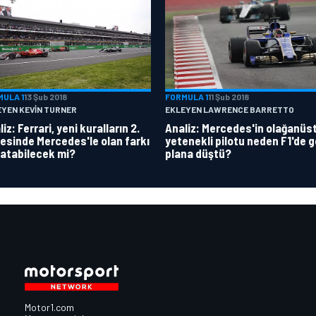
MULA 1
13 Şub 2018
FORMULA 1
11 Şub 2018
EYEN KEVIN TURNER
EKLEYEN LAWRENCE BARRETTO
iz: Ferrari, yeni kuralların 2.
Analiz: Mercedes'in olağanüs
esinde Mercedes'le olan farkı
yetenekli pilotu neden F1'de g
atabilecek mi?
plana düştü?
Motor1.com