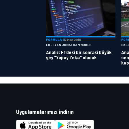
FORMULA 1
17 Mar 2018
FOR
EKLEYEN JONATHAN NOBLE
EKL
Analiz: F1'deki bir sonraki büyük
Anal
şey "Yapay Zeka" olacak
sen
kap
Uygulamalarımızı indirin