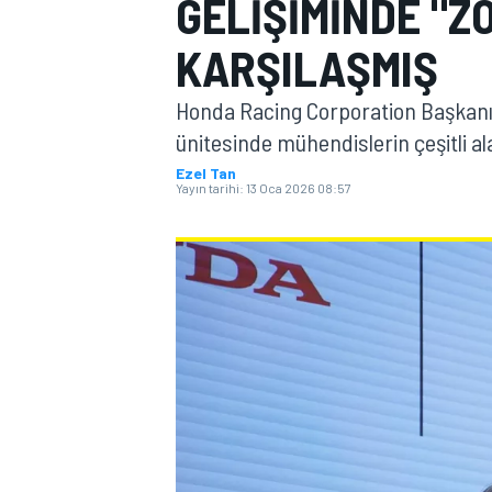
GELIŞIMINDE "
MOTOGP
KARŞILAŞMIŞ
Honda Racing Corporation Başkanı K
ünitesinde mühendislerin çeşitli ala
Ezel Tan
Yayın tarihi:
13 Oca 2026 08:57
WORLD SUPERBIKE