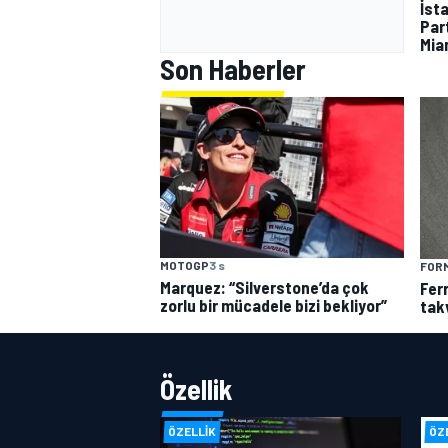
İst
Part
Mia
Son Haberler
MOTOGP
3 s
FORM
Marquez: “Silverstone’da çok
Fer
zorlu bir mücadele bizi bekliyor”
tak
Özellik
ÖZELLIK
ÖZ