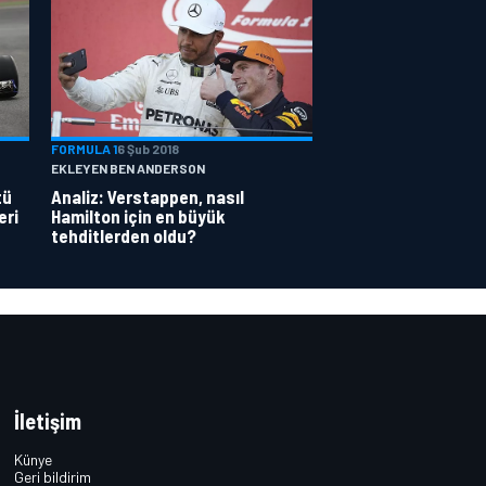
FORMULA 1
6 Şub 2018
EKLEYEN BEN ANDERSON
tü
Analiz: Verstappen, nasıl
eri
Hamilton için en büyük
tehditlerden oldu?
İletişim
Künye
Geri bildirim