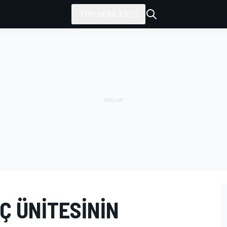
TÜM SERILER
Ç ÜNITESININ