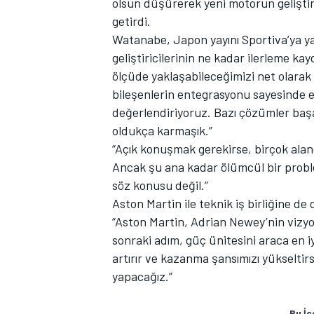
olsun düşürerek yeni motorun geliştiri
getirdi.
Watanabe, Japon yayını Sportiva’ya yap
geliştiricilerinin ne kadar ilerleme ka
ölçüde yaklaşabileceğimizi net olarak
TÜRK SPORCULAR
bileşenlerin entegrasyonu sayesinde el
değerlendiriyoruz. Bazı çözümler başa
oldukça karmaşık.”
“Açık konuşmak gerekirse, birçok aland
Ancak şu ana kadar ölümcül bir probl
söz konusu değil.”
Aston Martin ile teknik iş birliğine de
“Aston Martin, Adrian Newey’nin vizyo
sonraki adım, güç ünitesini araca en
artırır ve kazanma şansımızı yükseltir
yapacağız.”
Bu İç