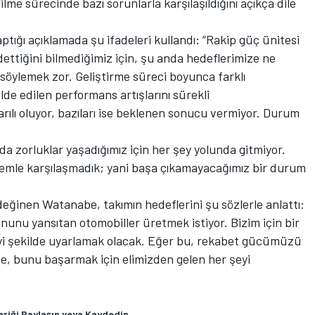
lme sürecinde bazı sorunlarla karşılaşıldığını açıkça dile
tığı açıklamada şu ifadeleri kullandı: “Rakip güç ünitesi
ydettiğini bilmediğimiz için, şu anda hedeflerimize ne
 söylemek zor. Geliştirme süreci boyunca farklı
de edilen performans artışlarını sürekli
rılı oluyor, bazıları ise beklenen sonucu vermiyor. Durum
a zorluklar yaşadığımız için her şey yolunda gitmiyor.
emle karşılaşmadık; yani başa çıkamayacağımız bir durum
 değinen Watanabe, takımın hedeflerini şu sözlerle anlattı:
nunu yansıtan otomobiller üretmek istiyor. Bizim için bir
 iyi şekilde uyarlamak olacak. Eğer bu, rekabet gücümüzü
se, bunu başarmak için elimizden gelen her şeyi
eriği Paylaşın veya Kaydedin