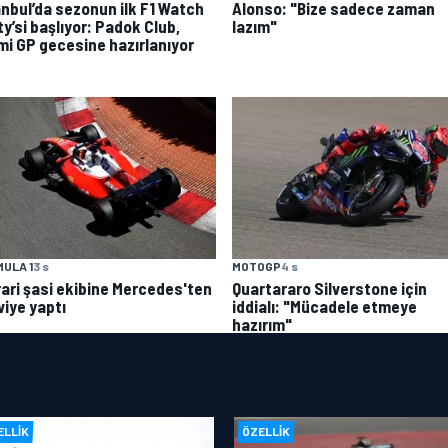
anbul’da sezonun ilk F1 Watch
Alonso: "Bize sadece zaman
y’si başlıyor: Padok Club,
lazım"
mi GP gecesine hazırlanıyor
ULA 1
3 s
MOTOGP
4 s
rari şasi ekibine Mercedes'ten
Quartararo Silverstone için
viye yaptı
iddialı: "Mücadele etmeye
hazırım"
ELLIK
ÖZELLIK