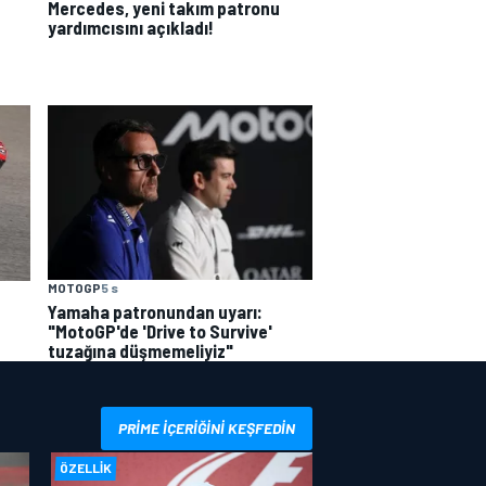
Mercedes, yeni takım patronu
yardımcısını açıkladı!
MOTOGP
5 s
Yamaha patronundan uyarı:
"MotoGP'de 'Drive to Survive'
tuzağına düşmemeliyiz"
PRIME IÇERIĞINI KEŞFEDIN
ÖZELLIK