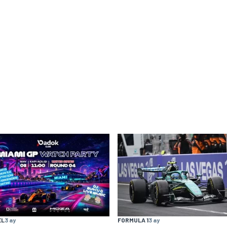
EL
3 ay
FORMULA 1
3 ay