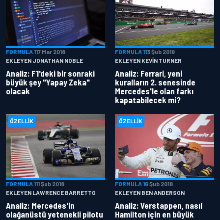
FORMULA 1
17 Mar 2018
FORMULA 1
13 Şub 2018
EKLEYEN JONATHAN NOBLE
EKLEYEN KEVIN TURNER
Analiz: F1'deki bir sonraki
Analiz: Ferrari, yeni
büyük şey "Yapay Zeka"
kuralların 2. senesinde
olacak
Mercedes'le olan farkı
kapatabilecek mi?
ÖZELLIK
ÖZELLIK
FORMULA 1
11 Şub 2018
FORMULA 1
6 Şub 2018
EKLEYEN LAWRENCE BARRETTO
EKLEYEN BEN ANDERSON
Analiz: Mercedes'in
Analiz: Verstappen, nasıl
olağanüstü yetenekli pilotu
Hamilton için en büyük