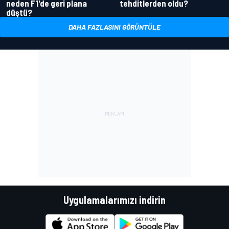
neden F1'de geri plana
tehditlerden oldu?
düştü?
DAHA FAZLASINI GÖRÜNTÜLE
Uygulamalarımızı indirin