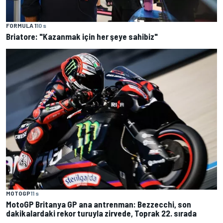
FORMULA 1
10 s
Briatore: "Kazanmak için her şeye sahibiz"
MOTOGP
11 s
MotoGP Britanya GP ana antrenman: Bezzecchi, son
dakikalardaki rekor turuyla zirvede, Toprak 22. sırada