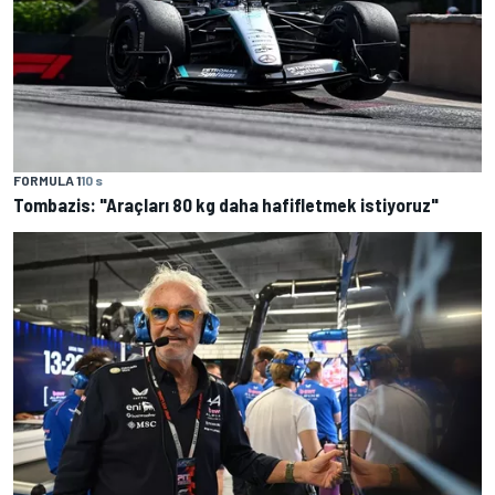
FORMULA 1
10 s
Tombazis: "Araçları 80 kg daha hafifletmek istiyoruz"