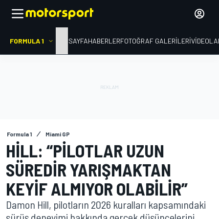
FORMULA 1
ANA SAYFA
HABERLER
FOTOĞRAF GALERILERI
VIDEOLA
Formula 1
Miami GP
HILL: “PILOTLAR UZUN
SÜREDIR YARIŞMAKTAN
KEYIF ALMIYOR OLABILIR”
Damon Hill, pilotların 2026 kuralları kapsamındaki
sürüş deneyimi hakkında gerçek düşüncelerini