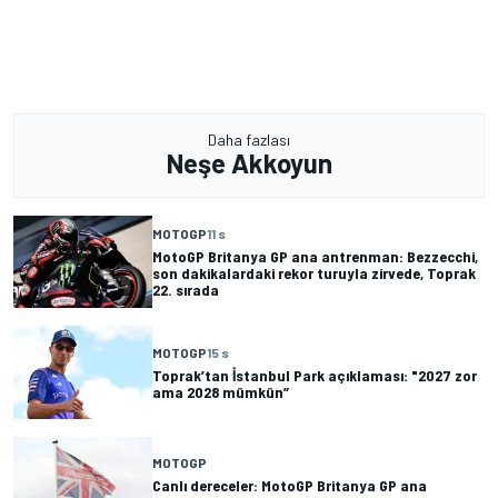
Daha fazlası
Neşe Akkoyun
MOTOGP
11 s
MotoGP Britanya GP ana antrenman: Bezzecchi,
son dakikalardaki rekor turuyla zirvede, Toprak
22. sırada
MOTOGP
15 s
Toprak’tan İstanbul Park açıklaması: "2027 zor
ama 2028 mümkün”
MOTOGP
Canlı dereceler: MotoGP Britanya GP ana