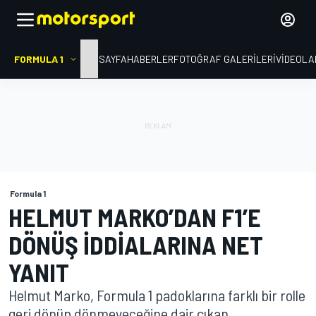
FORMULA 1
ANA SAYFA
HABERLER
FOTOĞRAF GALERILERI
VIDEOLA
Formula 1
HELMUT MARKO’DAN F1’E
DÖNÜŞ IDDIALARINA NET
YANIT
Helmut Marko, Formula 1 padoklarına farklı bir rolle
geri dönüp dönmeyeceğine dair çıkan