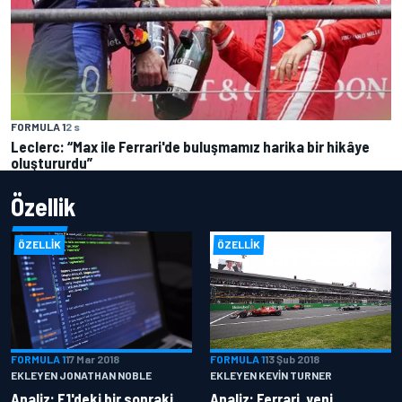
FORMULA 1
2 s
Leclerc: “Max ile Ferrari'de buluşmamız harika bir hikâye
oluştururdu”
Özellik
ÖZELLIK
ÖZELLIK
FORMULA 1
17 Mar 2018
FORMULA 1
13 Şub 2018
EKLEYEN JONATHAN NOBLE
EKLEYEN KEVIN TURNER
Analiz: F1'deki bir sonraki
Analiz: Ferrari, yeni