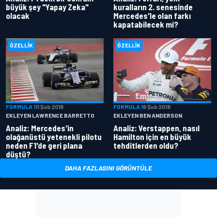
büyük şey "Yapay Zeka"
kuralların 2. senesinde
olacak
Mercedes'le olan farkı
kapatabilecek mi?
ÖZELLIK
ÖZELLIK
FORMULA 1
11 Şub 2018
FORMULA 1
6 Şub 2018
EKLEYEN LAWRENCE BARRETTO
EKLEYEN BEN ANDERSON
Analiz: Mercedes'in
Analiz: Verstappen, nasıl
olağanüstü yetenekli pilotu
Hamilton için en büyük
neden F1'de geri plana
tehditlerden oldu?
düştü?
DAHA FAZLASINI GÖRÜNTÜLE