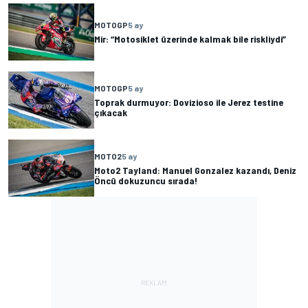
MOTOGP
5 ay
Mir: “Motosiklet üzerinde kalmak bile riskliydi”
MOTOGP
5 ay
Toprak durmuyor: Dovizioso ile Jerez testine
çıkacak
MOTO2
5 ay
Moto2 Tayland: Manuel Gonzalez kazandı, Deniz
Öncü dokuzuncu sırada!