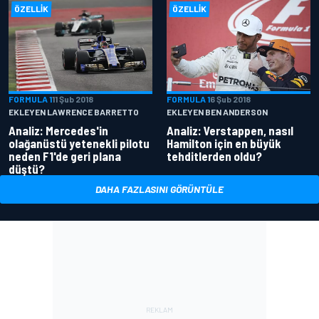
ÖZELLIK
ÖZELLIK
FORMULA 1
11 Şub 2018
FORMULA 1
6 Şub 2018
EKLEYEN LAWRENCE BARRETTO
EKLEYEN BEN ANDERSON
Analiz: Mercedes'in
Analiz: Verstappen, nasıl
olağanüstü yetenekli pilotu
Hamilton için en büyük
neden F1'de geri plana
tehditlerden oldu?
düştü?
DAHA FAZLASINI GÖRÜNTÜLE