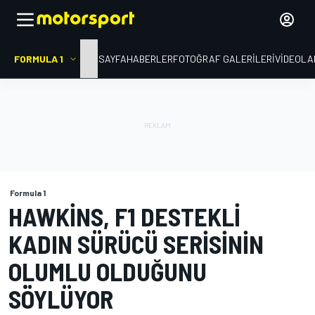
FORMULA 1
ANA SAYFA
HABERLER
FOTOĞRAF GALERILERI
VIDEOLA
Formula 1
HAWKINS, F1 DESTEKLI
KADIN SÜRÜCÜ SERISININ
OLUMLU OLDUĞUNU
SÖYLÜYOR