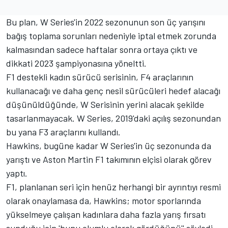
Bu plan, W Series'in 2022 sezonunun son üç yarışını
bağış toplama sorunları nedeniyle iptal etmek zorunda
kalmasından sadece haftalar sonra ortaya çıktı ve
dikkati 2023 şampiyonasına yöneltti.
F1 destekli kadın sürücü serisinin, F4 araçlarının
kullanacağı ve daha genç nesil sürücüleri hedef alacağı
düşünüldüğünde, W Serisinin yerini alacak şekilde
tasarlanmayacak.
W Series, 2019'daki açılış sezonundan
bu yana F3 araçlarını kullandı.
Hawkins, bugüne kadar W Series'in üç sezonunda da
yarıştı ve Aston Martin F1 takımının elçisi olarak görev
yaptı.
F1, planlanan seri için henüz herhangi bir ayrıntıyı resmi
olarak onaylamasa da, Hawkins; motor sporlarında
yükselmeye çalışan kadınlara daha fazla yarış fırsatı
sunduğu için 'bunu olumlu olarak gördüğünü'' söyledi.