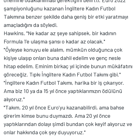
önemine odaklanılması gerektiğini belirtti. Euro 2022
şampiyonluğunu kazanan İngiltere Kadın Futbol
Takımına benzer şekilde daha geniş bir etki yaratmayı
amaçladığını da söyledi.
Hawkins, "Ne kadar az şeye sahipsek, bir kadının
Formula 1'e ulaşma şansı o kadar az olacak."
"Öyleyse konuyu ele alalım, mümkün olduğunca çok
kişiye ulaşıp onları buna dahil edelim ve genç nesle
hitap edelim. Eminim birkaç yıl içinde bunun mükâfatını
göreceğiz. Tıpkı İngiltere Kadın Futbol Takımı gibi."
"İngiltere Kadın Futbol Takımı, harika bir iş çıkarıyor.
Ama biz 10 ya da 15 yıl önce yaptıklarımızın ödülünü
alıyoruz."
"Takım, 20 yıl önce Euro'yu kazanabilirdi, ama bahse
girerim kimse bunu duymazdı.
Ama 20 yıl önce
yaptıklarından dolayı şimdi bundan çok keyif alıyoruz ve
onlar hakkında çok şey duyuyoruz."