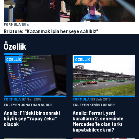
FORMULA 1
15 s
Briatore: "Kazanmak için her şeye sahibiz"
Özellik
ÖZELLIK
ÖZELLIK
FORMULA 1
17 Mar 2018
FORMULA 1
13 Şub 2018
EKLEYEN JONATHAN NOBLE
EKLEYEN KEVIN TURNER
Analiz: F1'deki bir sonraki
Analiz: Ferrari, yeni
büyük şey "Yapay Zeka"
kuralların 2. senesinde
olacak
Mercedes'le olan farkı
kapatabilecek mi?