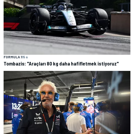
FORMULA 1
15 s
Tombazis: "Araçları 80 kg daha hafifletmek istiyoruz"