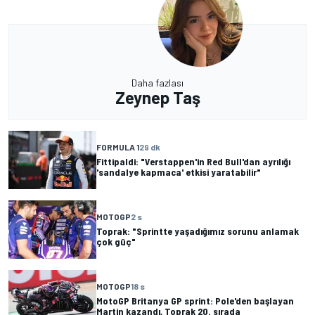
Daha fazlası
Zeynep Taş
FORMULA 1
29 dk
Fittipaldi: "Verstappen'in Red Bull'dan ayrılığı
'sandalye kapmaca' etkisi yaratabilir"
MOTOGP
2 s
Toprak: "Sprintte yaşadığımız sorunu anlamak
çok güç"
MOTOGP
18 s
MotoGP Britanya GP sprint: Pole'den başlayan
Martin kazandı, Toprak 20. sırada