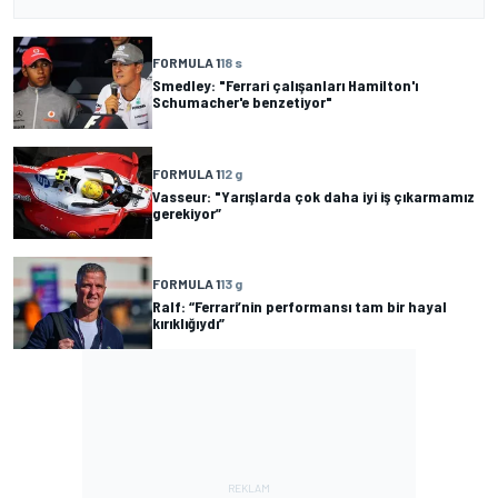
FORMULA 1
18 s
Smedley: "Ferrari çalışanları Hamilton'ı
Schumacher'e benzetiyor"
FORMULA 1
12 g
Vasseur: "Yarışlarda çok daha iyi iş çıkarmamız
gerekiyor”
FORMULA 1
13 g
Ralf: “Ferrari’nin performansı tam bir hayal
kırıklığıydı”