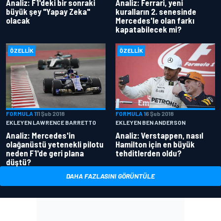
Analiz: F1'deki bir sonraki
Analiz: Ferrari, yeni
büyük şey "Yapay Zeka"
kuralların 2. senesinde
olacak
Mercedes'le olan farkı
kapatabilecek mi?
ÖZELLIK
ÖZELLIK
FORMULA 1
11 Şub 2018
FORMULA 1
6 Şub 2018
EKLEYEN LAWRENCE BARRETTO
EKLEYEN BEN ANDERSON
Analiz: Mercedes'in
Analiz: Verstappen, nasıl
olağanüstü yetenekli pilotu
Hamilton için en büyük
neden F1'de geri plana
tehditlerden oldu?
düştü?
DAHA FAZLASINI GÖRÜNTÜLE