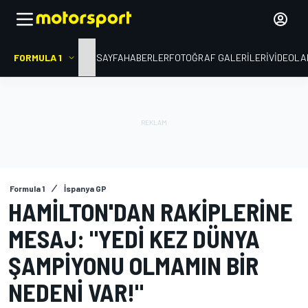
FORMULA 1
ANA SAYFA
HABERLER
FOTOĞRAF GALERILERI
VIDEOLA
Formula 1
İspanya GP
HAMILTON'DAN RAKIPLERINE
MESAJ: "YEDI KEZ DÜNYA
ŞAMPIYONU OLMAMIN BIR
NEDENI VAR!"