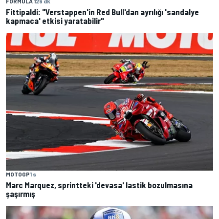
FORMULA 1
29 dk
Fittipaldi: "Verstappen'in Red Bull'dan ayrılığı 'sandalye
kapmaca' etkisi yaratabilir"
MOTOGP
1 s
Marc Marquez, sprintteki 'devasa' lastik bozulmasına
şaşırmış