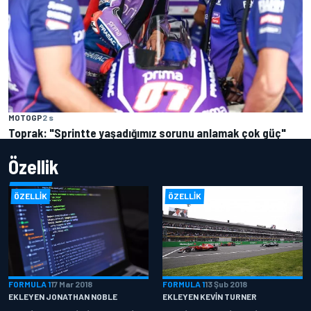
MOTOGP
2 s
Toprak: "Sprintte yaşadığımız sorunu anlamak çok güç"
Özellik
ÖZELLIK
ÖZELLIK
FORMULA 1
17 Mar 2018
FORMULA 1
13 Şub 2018
EKLEYEN JONATHAN NOBLE
EKLEYEN KEVIN TURNER