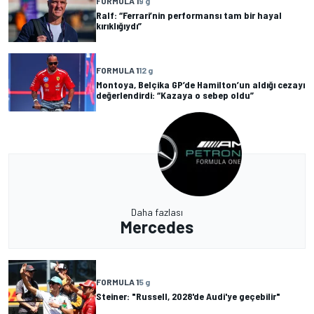
FORMULA 1
9 g
Ralf: “Ferrari’nin performansı tam bir hayal
kırıklığıydı”
FORMULA 1
12 g
Montoya, Belçika GP’de Hamilton’un aldığı cezayı
değerlendirdi: “Kazaya o sebep oldu”
Daha fazlası
Mercedes
FORMULA 1
5 g
Steiner: "Russell, 2028'de Audi'ye geçebilir"