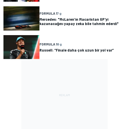
FORMULA 1
7 g
Mercedes: "McLaren'ın Macaristan GP'yi
kazanacağını yapay zeka bile tahmin ederdi"
FORMULA 1
8 g
Russell: “Finale daha çok uzun bir yol var”