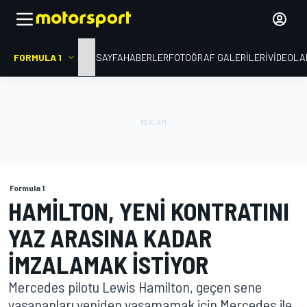
FORMULA 1
ANA SAYFA
HABERLER
FOTOĞRAF GALERILERI
VIDEOLA
Formula 1
HAMILTON, YENI KONTRATINI
YAZ ARASINA KADAR
IMZALAMAK ISTIYOR
Mercedes pilotu Lewis Hamilton, geçen sene
yaşananları yeniden yaşamamak için Mercedes ile