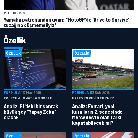
MOTOGP
15 s
Yamaha patronundan uyarı: "MotoGP'de 'Drive to Survive'
tuzağına düşmemeliyiz"
Özellik
ÖZELLIK
ÖZELLIK
FORMULA 1
17 Mar 2018
FORMULA 1
13 Şub 2018
EKLEYEN JONATHAN NOBLE
EKLEYEN KEVIN TURNER
Analiz: F1'deki bir sonraki
Analiz: Ferrari, yeni
büyük şey "Yapay Zeka"
kuralların 2. senesinde
olacak
Mercedes'le olan farkı
kapatabilecek mi?
ÖZELLIK
ÖZELLIK