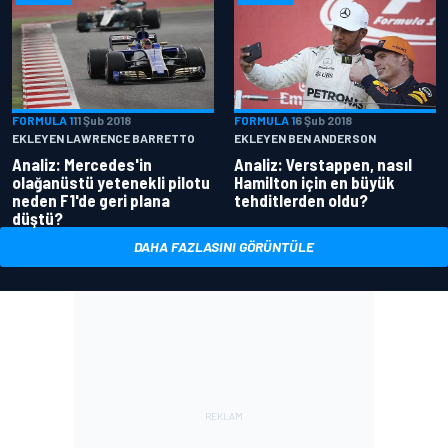
FORMULA 1
11 Şub 2018
FORMULA 1
6 Şub 2018
EKLEYEN LAWRENCE BARRETTO
EKLEYEN BEN ANDERSON
Analiz: Mercedes'in
Analiz: Verstappen, nasıl
olağanüstü yetenekli pilotu
Hamilton için en büyük
neden F1'de geri plana
tehditlerden oldu?
düştü?
DAHA FAZLASINI GÖRÜNTÜLE