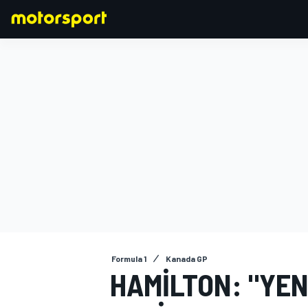
FORMULA 1
Formula 1
Kanada GP
HAMILTON: "YEN