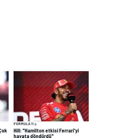
FORMULA 1
1 g
"Çok
Hill: "Hamilton etkisi Ferrari'yi
hayata döndürdü"