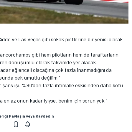
idde ve Las Vegas gibi sokak pistlerine bir yenisi olarak
ancorchamps gibi hem pilotların hem de taraftarların
ibaren dönüşümlü olarak takvimde yer alacak.
 kadar eğlenceli olacağına çok fazla inanmadığını da
nusunda pek umutlu değilim."
r şans işi. %90'dan fazla ihtimalle eskisinden daha kötü
da en az onun kadar iyiyse, benim için sorun yok."
eriği Paylaşın veya Kaydedin