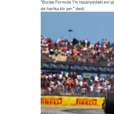
"Burası Formula 1'in İspanya'daki evi 
de harika bir yer." dedi.
TÜRK SPORCULAR