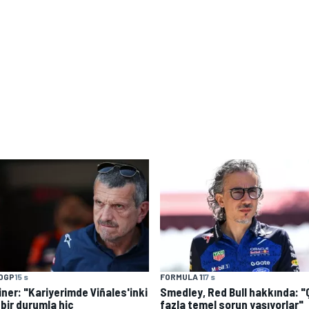
OGP
15 s
FORMULA 1
17 s
iner: "Kariyerimde Viñales'inki
Smedley, Red Bull hakkında: 
 bir durumla hiç
fazla temel sorun yaşıyorlar"