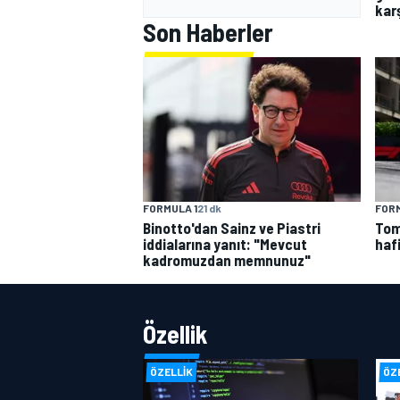
kar
Son Haberler
FORMULA 1
21 dk
FORM
Binotto'dan Sainz ve Piastri
Tom
iddialarına yanıt: "Mevcut
haf
kadromuzdan memnunuz"
Özellik
ÖZELLIK
ÖZ