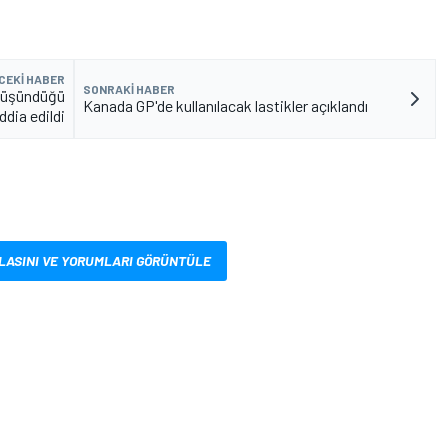
CEKI HABER
SONRAKI HABER
 düşündüğü
Kanada GP'de kullanılacak lastikler açıklandı
iddia edildi
LASINI VE YORUMLARI GÖRÜNTÜLE