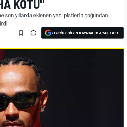
HA KÖTÜ"
e son yıllarda eklenen yeni pistlerin çoğundan
rdi.
TERCIH EDILEN KAYNAK OLARAK EKLE