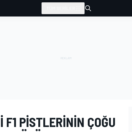
TÜM SERILER
I F1 PISTLERININ ÇOĞU