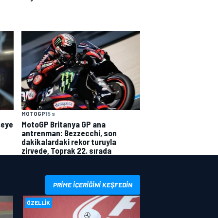
MOTOGP
15 s
MotoGP Britanya GP ana
şeye
antrenman: Bezzecchi, son
dakikalardaki rekor turuyla
zirvede, Toprak 22. sırada
PRIME IÇERIĞINI KEŞFEDIN
ÖZELLIK