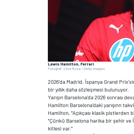
WRC
Lewis Hamilton, Ferrari
Fotoğraf: Clive Rose / Getty Images
2026'da Madrid, İspanya Grand Prix'si
bir yıllık daha sözleşmesi bulunuyor.
Yarışın Barselona'da 2026 sonrası dev
Hamilton Barselona'daki yarışınn takv
Hamilton, "Açıkçası klasik pistlerden 
"Çünkü Barselona harika bir şehir ve 
kitlesi var."