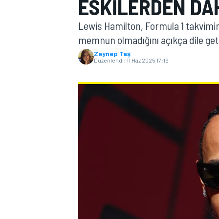
ESKILERDEN DA
MOTOGP
Lewis Hamilton, Formula 1 takvimin
memnun olmadığını açıkça dile geti
Zeynep Taş
Düzenlendi:
11 Haz 2025 17:19
WORLD SUPERBIKE