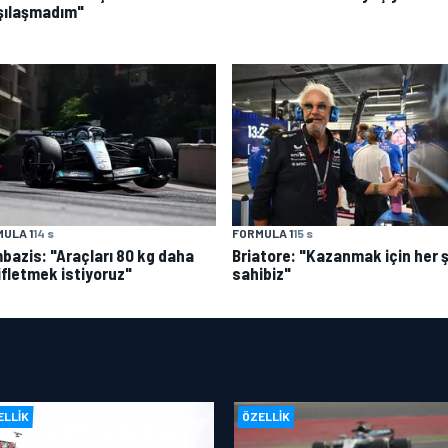
şılaşmadım"
ULA 1
14 s
FORMULA 1
15 s
bazis: "Araçları 80 kg daha
Briatore: "Kazanmak için her 
ifletmek istiyoruz"
sahibiz"
ELLIK
ÖZELLIK