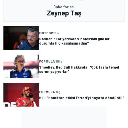
Daha fazlası
Zeynep Taş
MOTOGP
16 s
Steiner: "Kariyerimde Viñales'inki gibi bir
durumla hiç karşılaşmadım"
FORMULA 1
18 s
Smedley, Red Bull hakkında: "Çok fazla temel
sorun yaşıyorlar"
FORMULA 1
1 g
Hill: "Hamilton etkisi Ferrari'yi hayata döndürdü"