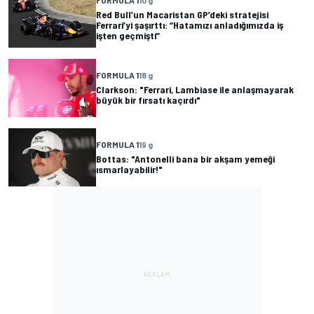
FORMULA 1
10 g
Red Bull’un Macaristan GP’deki stratejisi
Ferrari’yi şaşırttı: “Hatamızı anladığımızda iş
işten geçmişti”
FORMULA 1
18 g
Clarkson: "Ferrari, Lambiase ile anlaşmayarak
büyük bir fırsatı kaçırdı"
FORMULA 1
19 g
Bottas: "Antonelli bana bir akşam yemeği
ısmarlayabilir!"