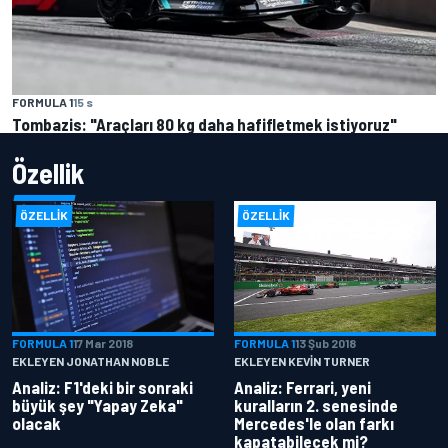
FORMULA 1
15 s
Tombazis: "Araçları 80 kg daha hafifletmek istiyoruz"
Özellik
ÖZELLIK
ÖZELLIK
FORMULA 1
17 Mar 2018
FORMULA 1
13 Şub 2018
EKLEYEN JONATHAN NOBLE
EKLEYEN KEVIN TURNER
Analiz: F1'deki bir sonraki
Analiz: Ferrari, yeni
büyük şey "Yapay Zeka"
kuralların 2. senesinde
olacak
Mercedes'le olan farkı
kapatabilecek mi?