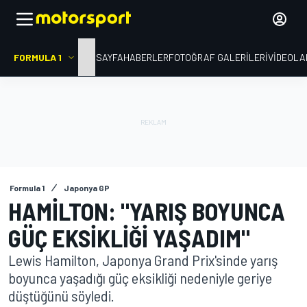
FORMULA 1
ANA SAYFA
HABERLER
FOTOĞRAF GALERILERI
VIDEOLA
Formula 1
Japonya GP
HAMILTON: "YARIŞ BOYUNCA
GÜÇ EKSIKLIĞI YAŞADIM"
Lewis Hamilton, Japonya Grand Prix'sinde yarış
boyunca yaşadığı güç eksikliği nedeniyle geriye
düştüğünü söyledi.