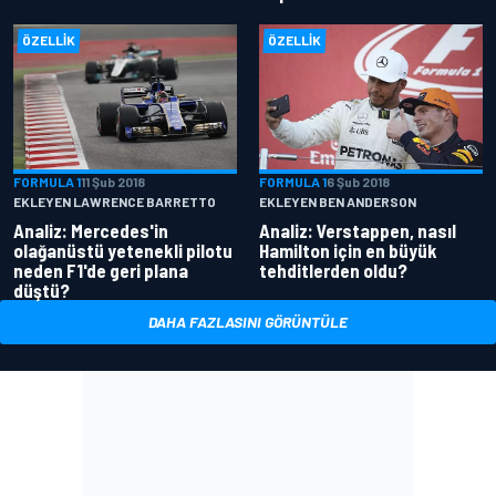
ÖZELLIK
ÖZELLIK
FORMULA 1
11 Şub 2018
FORMULA 1
6 Şub 2018
EKLEYEN LAWRENCE BARRETTO
EKLEYEN BEN ANDERSON
Analiz: Mercedes'in
Analiz: Verstappen, nasıl
olağanüstü yetenekli pilotu
Hamilton için en büyük
neden F1'de geri plana
tehditlerden oldu?
düştü?
DAHA FAZLASINI GÖRÜNTÜLE