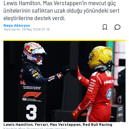
Lewis Hamilton, Max Verstappen'in mevcut güç
ünitelerinin saflıktan uzak olduğu yönündeki sert
eleştirilerine destek verdi.
Neşe Akkoyun
Yayın tarihi:
28 May 2026 07:19
Lewis Hamilton, Ferrari, Max Verstappen, Red Bull Racing
Fotoğraf: Mark Thompson / Getty Images