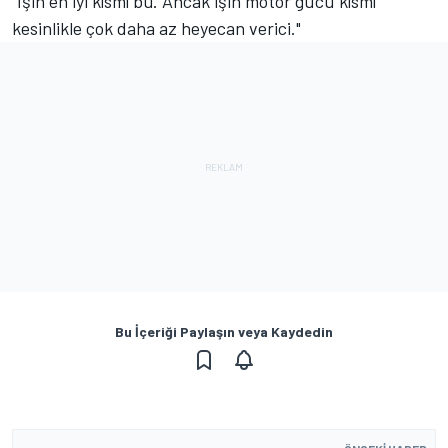
“İşin en iyi kısmı bu. Ancak işin motor gücü kısmı
kesinlikle çok daha az heyecan verici."
Bu İçeriği Paylaşın veya Kaydedin