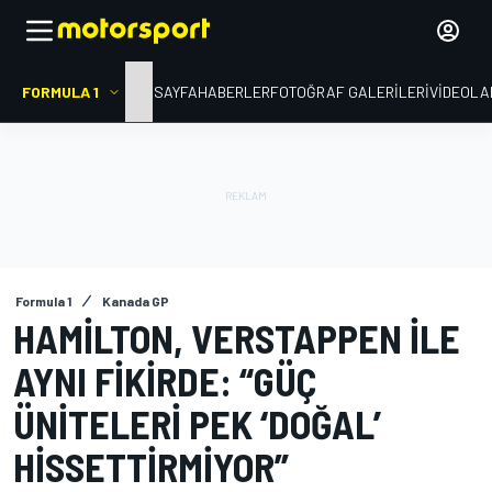
FORMULA 1
ANA SAYFA
HABERLER
FOTOĞRAF GALERILERI
VIDEOLA
Formula 1
Kanada GP
HAMILTON, VERSTAPPEN ILE
AYNI FIKIRDE: “GÜÇ
ÜNITELERI PEK ‘DOĞAL’
HISSETTIRMIYOR”