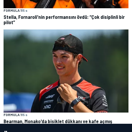
FORMULA 1
15 s
Stella, Fornaroli'nin performansını övdü: “Çok disiplinli bir
pilot”
FORMULA 1
15 s
Bearman, Monako'da bisiklet dükkanı ve kafe açmış