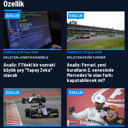
Özellik
ÖZELLIK
ÖZELLIK
FORMULA 1
17 Mar 2018
FORMULA 1
13 Şub 2018
EKLEYEN JONATHAN NOBLE
EKLEYEN KEVIN TURNER
Analiz: F1'deki bir sonraki
Analiz: Ferrari, yeni
büyük şey "Yapay Zeka"
kuralların 2. senesinde
olacak
Mercedes'le olan farkı
kapatabilecek mi?
ÖZELLIK
ÖZELLIK