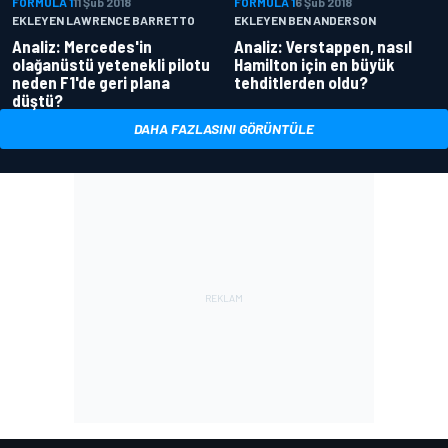
FORMULA 1
11 Şub 2018
FORMULA 1
6 Şub 2018
EKLEYEN LAWRENCE BARRETTO
EKLEYEN BEN ANDERSON
Analiz: Mercedes'in
Analiz: Verstappen, nasıl
olağanüstü yetenekli pilotu
Hamilton için en büyük
neden F1'de geri plana
tehditlerden oldu?
düştü?
DAHA FAZLASINI GÖRÜNTÜLE