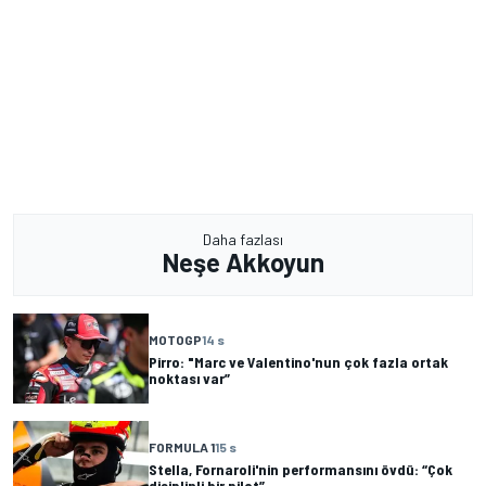
Daha fazlası
Neşe Akkoyun
MOTOGP
14 s
Pirro: "Marc ve Valentino'nun çok fazla ortak
noktası var”
FORMULA 1
15 s
Stella, Fornaroli'nin performansını övdü: “Çok
disiplinli bir pilot”