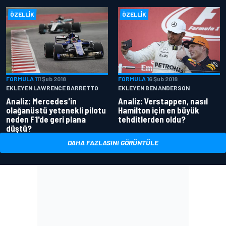
ÖZELLIK
ÖZELLIK
FORMULA 1
11 Şub 2018
FORMULA 1
6 Şub 2018
EKLEYEN LAWRENCE BARRETTO
EKLEYEN BEN ANDERSON
Analiz: Mercedes'in
Analiz: Verstappen, nasıl
olağanüstü yetenekli pilotu
Hamilton için en büyük
neden F1'de geri plana
tehditlerden oldu?
düştü?
DAHA FAZLASINI GÖRÜNTÜLE