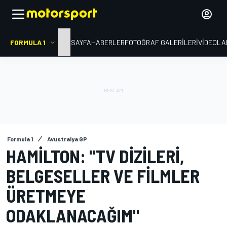
FORMULA 1
ANA SAYFA
HABERLER
FOTOĞRAF GALERILERI
VIDEOLA
Formula 1
Avustralya GP
HAMILTON: "TV DIZILERI,
BELGESELLER VE FILMLER
ÜRETMEYE
ODAKLANACAĞIM"