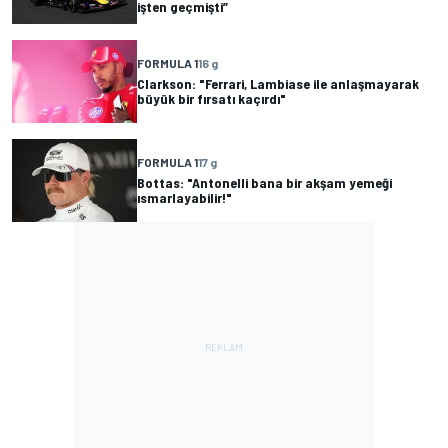
işten geçmişti”
FORMULA 1
16 g
Clarkson: "Ferrari, Lambiase ile anlaşmayarak
büyük bir fırsatı kaçırdı"
FORMULA 1
17 g
Bottas: "Antonelli bana bir akşam yemeği
ısmarlayabilir!"