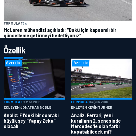
FORMULA 1
3 s
McLaren mühendisi açıkladı: "Bakü için kapsamlı bir
güncelleme getirmeyi hedefliyoruz"
Özellik
ÖZELLIK
ÖZELLIK
FORMULA 1
17 Mar 2018
FORMULA 1
13 Şub 2018
EKLEYEN JONATHAN NOBLE
EKLEYEN KEVIN TURNER
Analiz: F1'deki bir sonraki
Analiz: Ferrari, yeni
büyük şey "Yapay Zeka"
kuralların 2. senesinde
olacak
Mercedes'le olan farkı
kapatabilecek mi?