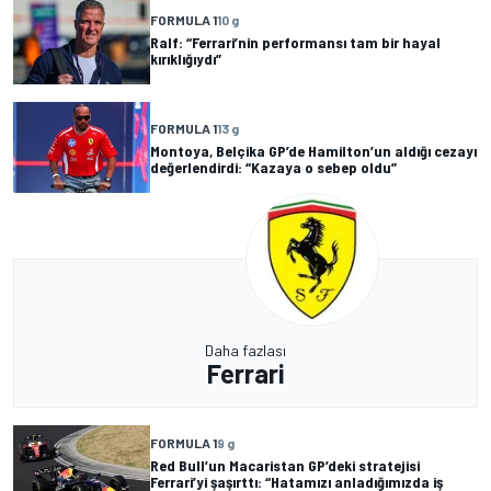
FORMULA 1
10 g
Ralf: “Ferrari’nin performansı tam bir hayal
kırıklığıydı”
FORMULA 1
13 g
Montoya, Belçika GP’de Hamilton’un aldığı cezayı
değerlendirdi: “Kazaya o sebep oldu”
Daha fazlası
Ferrari
FORMULA 1
9 g
Red Bull’un Macaristan GP’deki stratejisi
Ferrari’yi şaşırttı: “Hatamızı anladığımızda iş