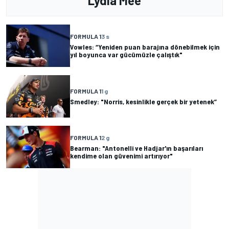
Lydia Mee
FORMULA 1
3 s
Vowles: “Yeniden puan barajına dönebilmek için
yıl boyunca var gücümüzle çalıştık"
FORMULA 1
1 g
Smedley: "Norris, kesinlikle gerçek bir yetenek”
FORMULA 1
2 g
Bearman: "Antonelli ve Hadjar'ın başarıları
kendime olan güvenimi artırıyor"