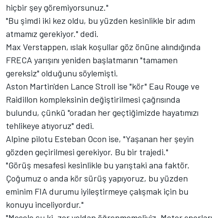
hiçbir şey göremiyorsunuz."
"Bu şimdi iki kez oldu, bu yüzden kesinlikle bir adım
atmamız gerekiyor." dedi.
Max Verstappen, ıslak koşullar göz önüne alındığında
FRECA yarışını yeniden başlatmanın "tamamen
gereksiz" olduğunu söylemişti.
Aston Martin'den Lance Stroll ise "kör" Eau Rouge ve
Raidillon kompleksinin değiştirilmesi çağrısında
bulundu, çünkü "oradan her geçtiğimizde hayatımızı
tehlikeye atıyoruz" dedi.
Alpine pilotu Esteban Ocon ise, "Yaşanan her şeyin
gözden geçirilmesi gerekiyor. Bu bir trajedi."
"Görüş mesafesi kesinlikle bu yarıştaki ana faktör.
Çoğumuz o anda kör sürüş yapıyoruz, bu yüzden
eminim FIA durumu iyileştirmeye çalışmak için bu
konuyu inceliyordur."
"Mesele şu ki, zor yoldan öğrenmemeliyiz. Motor sporları