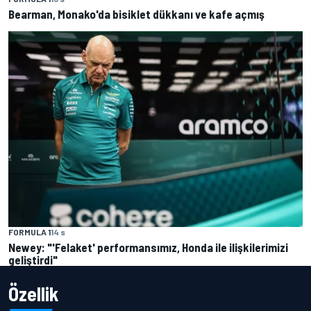
Bearman, Monako'da bisiklet dükkanı ve kafe açmış
FORMULA 1
14 s
Newey: "'Felaket' performansımız, Honda ile ilişkilerimizi
geliştirdi"
Özellik