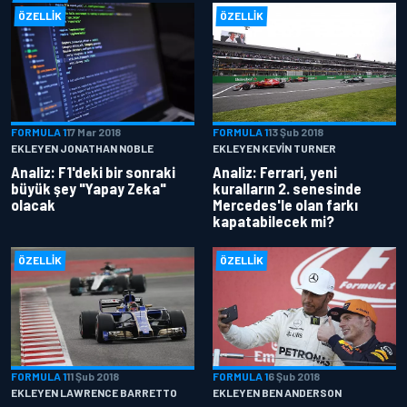
ÖZELLIK
ÖZELLIK
FORMULA 1
17 Mar 2018
FORMULA 1
13 Şub 2018
EKLEYEN JONATHAN NOBLE
EKLEYEN KEVIN TURNER
Analiz: F1'deki bir sonraki
Analiz: Ferrari, yeni
büyük şey "Yapay Zeka"
kuralların 2. senesinde
olacak
Mercedes'le olan farkı
kapatabilecek mi?
ÖZELLIK
ÖZELLIK
FORMULA 1
11 Şub 2018
FORMULA 1
6 Şub 2018
EKLEYEN LAWRENCE BARRETTO
EKLEYEN BEN ANDERSON