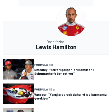
Daha fazlası
Lewis Hamilton
FORMULA 1
1 g
Smedley: "Ferrari çalışanları Hamilton'ı
Schumacher'e benzetiyor"
FORMULA 1
13 g
Vasseur: "Yarışlarda çok daha iyi iş çıkarmamız
gerekiyor”