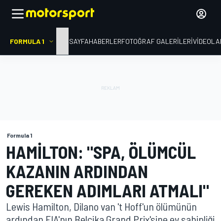
FORMULA 1
ANA SAYFA
HABERLER
FOTOĞRAF GALERILERI
VIDEOLA
Formula 1
HAMILTON: "SPA, ÖLÜMCÜL
KAZANIN ARDINDAN
GEREKEN ADIMLARI ATMALI"
Lewis Hamilton, Dilano van 't Hoff'un ölümünün
ardından FIA'nın Belçika Grand Prix'sine ev sahipliği