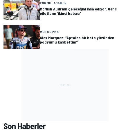
FORMULA 1
46 dk
McNish Audi’nin geleceğini inşa ediyor: Genç
pilotların 'ikinci babası'
MOTOGP
2 s
Alex Marquez: “Aptalca bir hata yüzünden
podyumu kaybettim”
Son Haberler