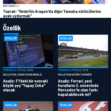
MOTOGP
2 s
Toprak: "Hedefim Aragon'da diğer Yamaha sürücülerine
ayak uydurmak"
Özellik
ÖZELLIK
ÖZELLIK
FORMULA 1
17 Mar 2018
FORMULA 1
13 Şub 2018
EKLEYEN JONATHAN NOBLE
EKLEYEN KEVIN TURNER
Analiz: F1'deki bir sonraki
Analiz: Ferrari, yeni
büyük şey "Yapay Zeka"
kuralların 2. senesinde
olacak
Mercedes'le olan farkı
kapatabilecek mi?
ÖZELLIK
ÖZELLIK