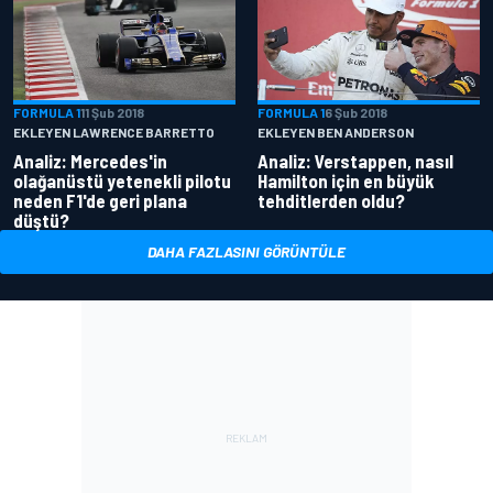
FORMULA 1
11 Şub 2018
FORMULA 1
6 Şub 2018
EKLEYEN LAWRENCE BARRETTO
EKLEYEN BEN ANDERSON
Analiz: Mercedes'in
Analiz: Verstappen, nasıl
olağanüstü yetenekli pilotu
Hamilton için en büyük
neden F1'de geri plana
tehditlerden oldu?
düştü?
DAHA FAZLASINI GÖRÜNTÜLE