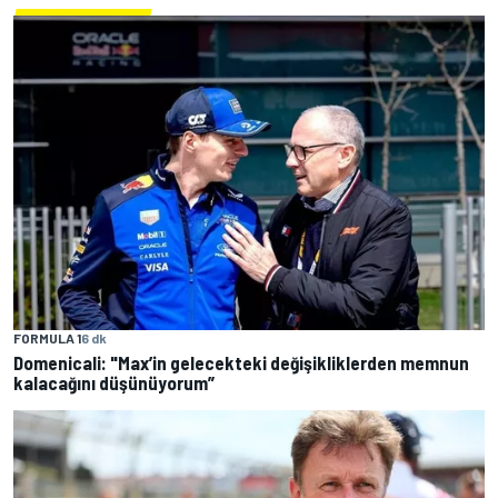
FORMULA 1
6 dk
Domenicali: "Max’in gelecekteki değişikliklerden memnun
kalacağını düşünüyorum”