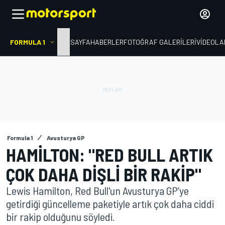
FORMULA 1
ANA SAYFA
HABERLER
FOTOĞRAF GALERILERI
VIDEOLA
Formula 1
Avusturya GP
HAMILTON: "RED BULL ARTIK
ÇOK DAHA DIŞLI BIR RAKIP"
Lewis Hamilton, Red Bull'un Avusturya GP’ye
getirdiği güncelleme paketiyle artık çok daha ciddi
bir rakip olduğunu söyledi.