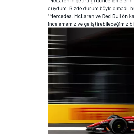
"McLaren’in getirdiği güncellemeleri
duydum. Bizde durum böyle olmadı, bu y
"Mercedes, McLaren ve Red Bull ön kan
incelememiz ve geliştirebileceğimiz bi
MOTOSİKLET