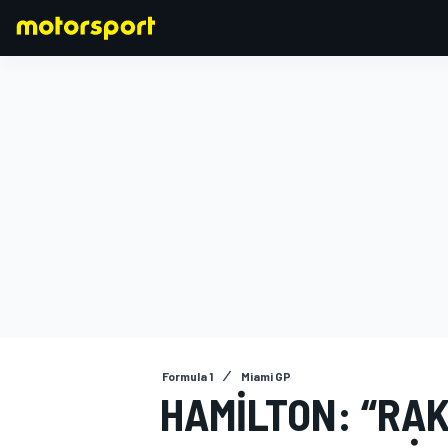
FORMULA 1
Formula 1
Miami GP
HAMILTON: “RAK