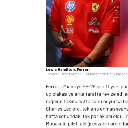
WRC
Lewis Hamilton, Ferrari
Fotoğraf: Brett Farmer / LAT Images via Getty Images
Ferrari, Miami’ye SF-26 için 11 yeni p
uç plakası ve arka tarafta revize edil
rağmen takım, hafta sonu boyunca be
Charles Leclerc, tek antrenman seansı
hafta sonundaki tek parlak anı oldu. Ya
Monakolu pilot, aldığı cezanın ardından