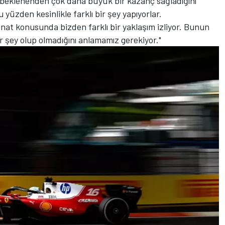
n beklenenden çok daha büyük bir kazanç sağladığını
üzden kesinlikle farklı bir şey yapıyorlar.
at konusunda bizden farklı bir yaklaşım izliyor. Bunun
r şey olup olmadığını anlamamız gerekiyor."