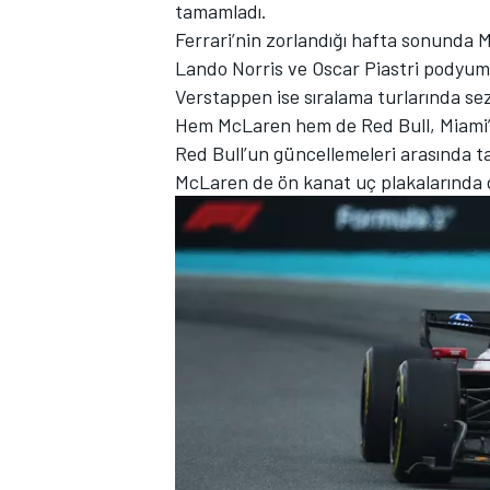
tamamladı.
Ferrari’nin zorlandığı hafta sonunda 
Lando Norris ve Oscar Piastri podyuma
Verstappen ise sıralama turlarında sezon
TÜRK SPORCULAR
Hem McLaren hem de Red Bull, Miami’ye
Red Bull’un güncellemeleri arasında 
McLaren de ön kanat uç plakalarında de