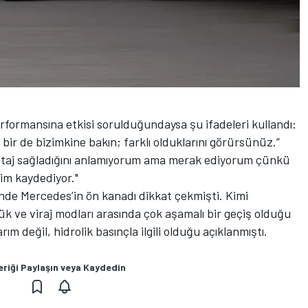
rformansına etkisi sorulduğundaysa şu ifadeleri kullandı:
 bir de bizimkine bakın; farklı olduklarını görürsünüz.”
taj sağladığını anlamıyorum ama merak ediyorum çünkü
şim kaydediyor."
nde Mercedes’in ön kanadı dikkat çekmişti. Kimi
ük ve viraj modları arasında çok aşamalı bir geçiş olduğu
ım değil, hidrolik basınçla ilgili olduğu açıklanmıştı.
eriği Paylaşın veya Kaydedin