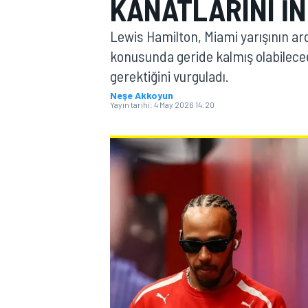
KANATLARINI IN
MOTOGP
Lewis Hamilton, Miami yarışının ard
konusunda geride kalmış olabileceğ
gerektiğini vurguladı.
Neşe Akkoyun
Yayın tarihi:
4 May 2026 14:20
WORLD SUPERBIKE