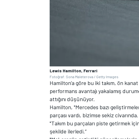
Lewis Hamilton, Ferrari
Fotoğraf: Sona Maleterova / Getty Images
Hamilton’a göre bu iki takım, ön kana
performans avantajı yakalamış durumd
attığını düşünüyor.
Hamilton, "Mercedes bazı geliştirmeler 
parçası vardı, bizimse sekiz civarında.
"Takım bu parçaları piste getirmek için 
şekilde ilerledi.”