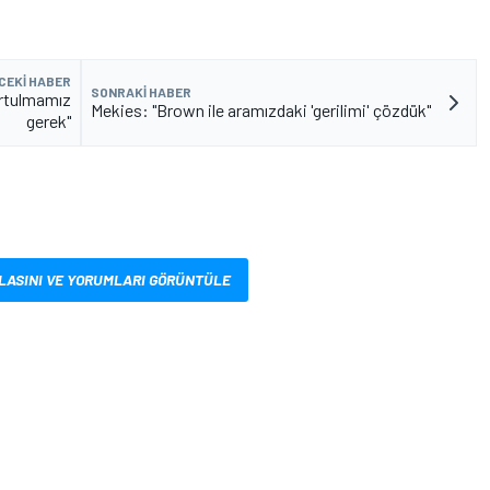
CEKI HABER
SONRAKI HABER
urtulmamız
Mekies: "Brown ile aramızdaki 'gerilimi' çözdük"
gerek"
LASINI VE YORUMLARI GÖRÜNTÜLE