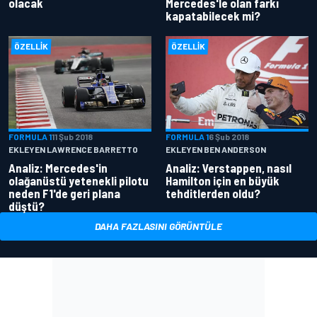
olacak
Mercedes'le olan farkı
kapatabilecek mi?
ÖZELLIK
ÖZELLIK
FORMULA 1
11 Şub 2018
FORMULA 1
6 Şub 2018
EKLEYEN LAWRENCE BARRETTO
EKLEYEN BEN ANDERSON
Analiz: Mercedes'in
Analiz: Verstappen, nasıl
olağanüstü yetenekli pilotu
Hamilton için en büyük
neden F1'de geri plana
tehditlerden oldu?
düştü?
DAHA FAZLASINI GÖRÜNTÜLE