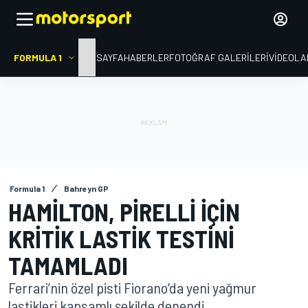
FORMULA 1
ANA SAYFA
HABERLER
FOTOĞRAF GALERILERI
VIDEOLA
Formula 1
Bahreyn GP
HAMILTON, PIRELLI IÇIN
KRITIK LASTIK TESTINI
TAMAMLADI
Ferrari’nin özel pisti Fiorano’da yeni yağmur
lastikleri kapsamlı şekilde denendi.