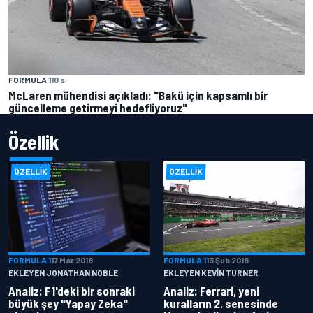
FORMULA 1
10 s
McLaren mühendisi açıkladı: "Bakü için kapsamlı bir
güncelleme getirmeyi hedefliyoruz"
Özellik
ÖZELLIK
ÖZELLIK
FORMULA 1
17 Mar 2018
FORMULA 1
13 Şub 2018
EKLEYEN JONATHAN NOBLE
EKLEYEN KEVIN TURNER
Analiz: F1'deki bir sonraki
Analiz: Ferrari, yeni
büyük şey "Yapay Zeka"
kuralların 2. senesinde