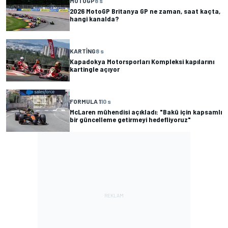
MOTOGP
8 s
2026 MotoGP Britanya GP ne zaman, saat kaçta,
hangi kanalda?
KARTING
8 s
Kapadokya Motorsporları Kompleksi kapılarını
kartingle açıyor
FORMULA 1
10 s
McLaren mühendisi açıkladı: "Bakü için kapsamlı
bir güncelleme getirmeyi hedefliyoruz"