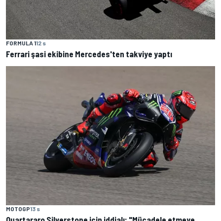
FORMULA 1
12 s
Ferrari şasi ekibine Mercedes'ten takviye yaptı
MOTOGP
13 s
Quartararo Silverstone için iddialı: "Mücadele etmeye