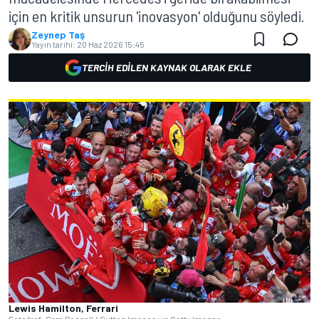
için en kritik unsurun 'inovasyon' olduğunu söyledi.
Zeynep Taş
Yayın tarihi:
20 Haz 2026 15:45
TERCIH EDILEN KAYNAK OLARAK EKLE
Lewis Hamilton, Ferrari