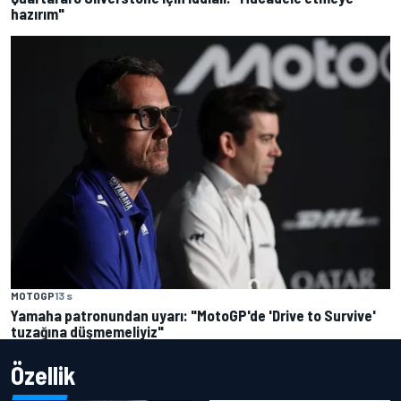
hazırım"
MOTOGP
13 s
Yamaha patronundan uyarı: "MotoGP'de 'Drive to Survive'
tuzağına düşmemeliyiz"
Özellik