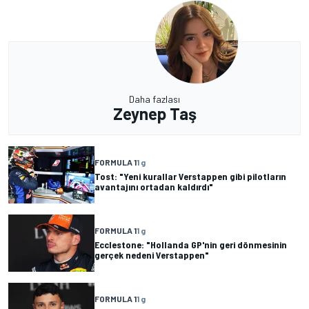
Daha fazlası
Zeynep Taş
FORMULA 1
1 g
Tost: "Yeni kurallar Verstappen gibi pilotların
avantajını ortadan kaldırdı"
FORMULA 1
1 g
Ecclestone: "Hollanda GP'nin geri dönmesinin
gerçek nedeni Verstappen"
FORMULA 1
1 g