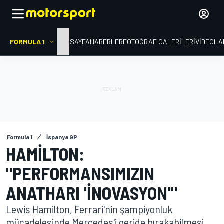
FORMULA 1
ANA SAYFA
HABERLER
FOTOĞRAF GALERILERI
VIDEOLA
Formula 1
İspanya GP
HAMILTON:
"PERFORMANSIMIZIN
ANATHARI 'INOVASYON'"
Lewis Hamilton, Ferrari'nin şampiyonluk
mücadelesinde Mercedes'i geride bırakabilmesi