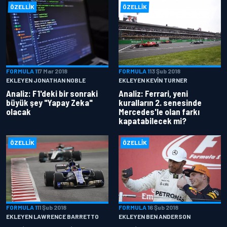
ÖZELLIK
ÖZELLIK
FORMULA 1
17 Mar 2018
FORMULA 1
13 Şub 2018
EKLEYEN JONATHAN NOBLE
EKLEYEN KEVIN TURNER
Analiz: F1'deki bir sonraki
Analiz: Ferrari, yeni
büyük şey "Yapay Zeka"
kuralların 2. senesinde
olacak
Mercedes'le olan farkı
kapatabilecek mi?
ÖZELLIK
ÖZELLIK
FORMULA 1
11 Şub 2018
FORMULA 1
6 Şub 2018
EKLEYEN LAWRENCE BARRETTO
EKLEYEN BEN ANDERSON