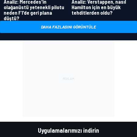
Analiz: Mercedes'in
Analiz: Verstappen, nasıl
olağanüstü yetenekli pilotu
Hamilton için en büyük
neden F1'de geri plana
tehditlerden oldu?
düştü?
DAHA FAZLASINI GÖRÜNTÜLE
Uygulamalarımızı indirin