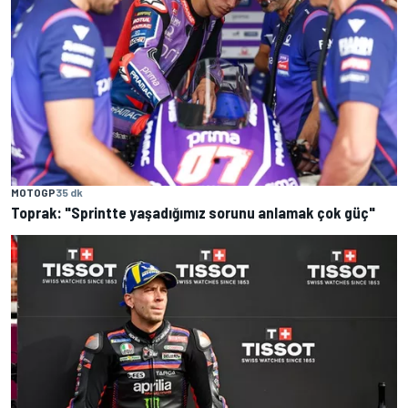
MOTOGP
35 dk
Toprak: "Sprintte yaşadığımız sorunu anlamak çok güç"