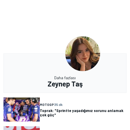
Daha fazlası
Zeynep Taş
MOTOGP
35 dk
Toprak: "Sprintte yaşadığımız sorunu anlamak
çok güç"