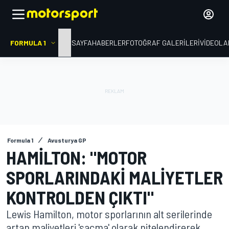
FORMULA 1
ANA SAYFA
HABERLER
FOTOĞRAF GALERILERI
VIDEOLA
Formula 1
Avusturya GP
HAMILTON: "MOTOR
SPORLARINDAKI MALIYETLER
KONTROLDEN ÇIKTI"
Lewis Hamilton, motor sporlarının alt serilerinde
artan maliyetleri 'saçma' olarak nitelendirerek,