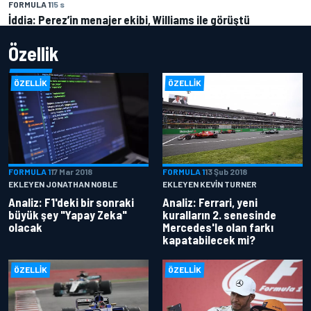
FORMULA 1
15 s
İddia: Perez’in menajer ekibi, Williams ile görüştü
Özellik
ÖZELLIK
ÖZELLIK
FORMULA 1
17 Mar 2018
FORMULA 1
13 Şub 2018
EKLEYEN JONATHAN NOBLE
EKLEYEN KEVIN TURNER
Analiz: F1'deki bir sonraki
Analiz: Ferrari, yeni
büyük şey "Yapay Zeka"
kuralların 2. senesinde
olacak
Mercedes'le olan farkı
kapatabilecek mi?
ÖZELLIK
ÖZELLIK