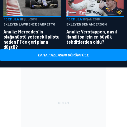
FORMULA 1
11 Şub 2018
FORMULA 1
6 Şub 2018
EKLEYEN LAWRENCE BARRETTO
EKLEYEN BEN ANDERSON
Analiz: Mercedes'in
Analiz: Verstappen, nasıl
olağanüstü yetenekli pilotu
Hamilton için en büyük
neden F1'de geri plana
tehditlerden oldu?
düştü?
DAHA FAZLASINI GÖRÜNTÜLE