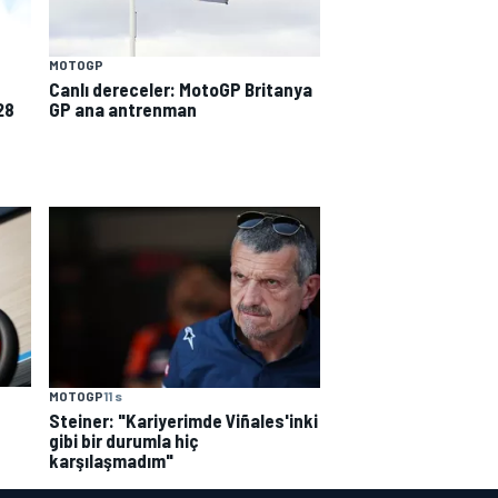
MOTOGP
Canlı dereceler: MotoGP Britanya
28
GP ana antrenman
MOTOGP
11 s
Steiner: "Kariyerimde Viñales'inki
gibi bir durumla hiç
karşılaşmadım"