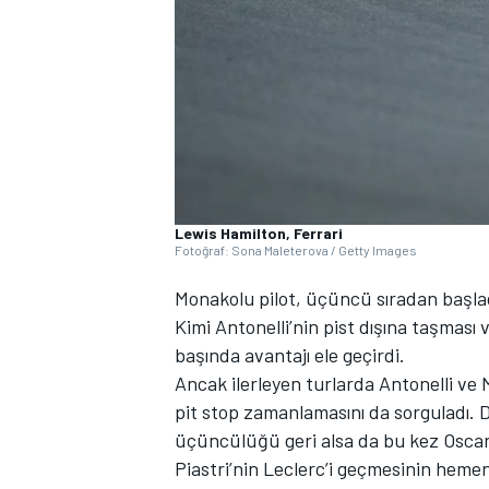
WRC
Lewis Hamilton, Ferrari
Fotoğraf: Sona Maleterova / Getty Images
Monakolu pilot, üçüncü sıradan başladığ
Kimi Antonelli’nin pist dışına taşması
başında avantajı ele geçirdi.
Ancak ilerleyen turlarda Antonelli ve
pit stop zamanlamasını da sorguladı. 
üçüncülüğü geri alsa da bu kez Oscar 
Piastri’nin Leclerc’i geçmesinin hemen 