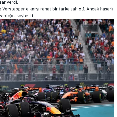
ar verdi.
 Verstappen’e karşı rahat bir farka sahipti. Ancak hasarlı
antajını kaybetti.