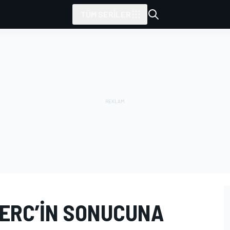
TÜM SERILER
LERC’IN SONUCUNA