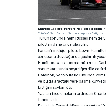
Charles Leclerc, Ferrari, Max Verstappen, R
Fotoğraf: Sam Bagnall / Sutton Images via Getty Imag
Turun sonunda hem Russell hem de Ver
pilottan daha önce ulaştılar.
Ferrari’nin diğer pilotu Lewis Hamilto
sonucunu duyduğunda şaşkınlık yaşad
Hamilton, yarış sonrası mühendis Carl
sonuç karşısında şaşırdığını dile getird
Hamilton, yarışın ilk bölümünde Verst
ve bu da araçtaki yere basma kuvvetind
bittiğini söylemişti.
Yapılan incelemelerin ardından Charles 
tamamladı.
Böylelikle Ferrari, Miami yarışından 10 