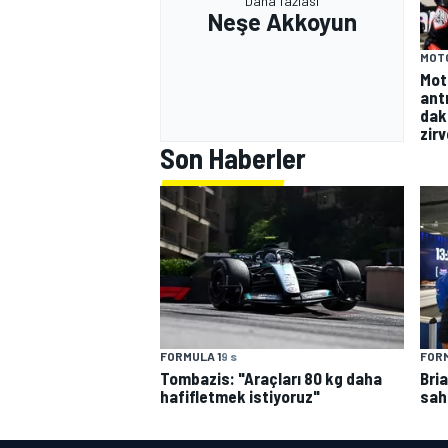
Daha fazlası
Neşe Akkoyun
MOT
Mot
ant
dak
zir
Son Haberler
FORMULA 1
9 s
FORM
Tombazis: "Araçları 80 kg daha
Bri
hafifletmek istiyoruz"
sah