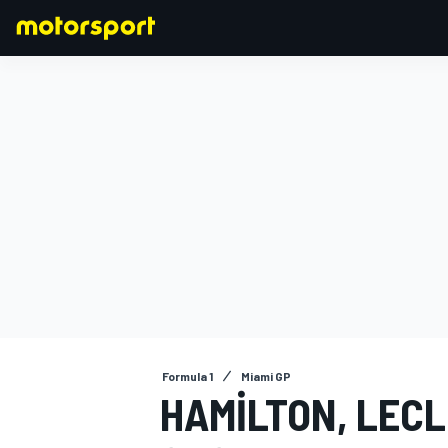
FORMULA 1
Formula 1
Miami GP
HAMILTON, LEC