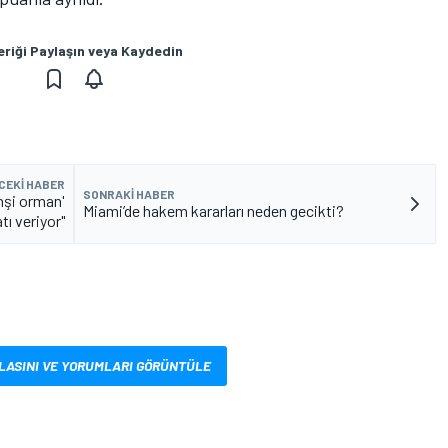
eriği Paylaşın veya Kaydedin
CEKI HABER
SONRAKI HABER
hşi orman'
Miami’de hakem kararları neden gecikti?
tı veriyor"
LASINI VE YORUMLARI GÖRÜNTÜLE