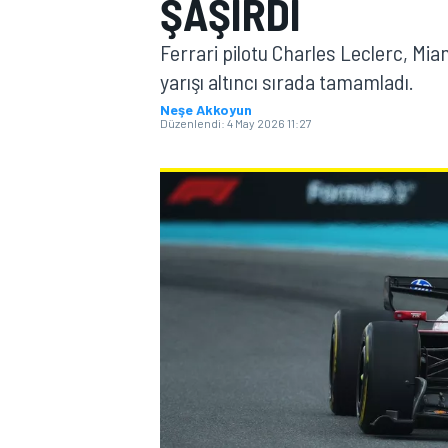
ŞAŞIRDI
MOTOGP
Ferrari pilotu Charles Leclerc, Mi
yarışı altıncı sırada tamamladı.
Neşe Akkoyun
Düzenlendi:
4 May 2026 11:27
WORLD SUPERBIKE