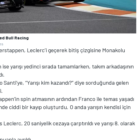
ed Bull Racing
es
stappen, Leclerc’i geçerek bitiş çizgisine Monakolu
n ise yarışı yedinci sırada tamamlarken, takım arkadaşının
ı.
o Santi’ye, “Yarışı kim kazandı?” diye sorduğunda gelen
i.
appen’in spin atmasının ardından Franco ile temas yaşadı
e ciddi bir kayıp oluşturdu. O anda yarışın kendisi için
Leclerc, 20 saniyelik cezaya çarptırıldı ve yarışı 8. olarak
puanla ayrıldı.