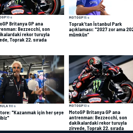
OGP
10 s
MOTOGP
15 s
oGP Britanya GP ana
Toprak’tan İstanbul Park
renman: Bezzecchi, son
açıklaması: "2027 zor ama 20
ikalardaki rekor turuyla
mümkün”
vede, Toprak 22. sırada
MOTOGP
10 s
ULA 1
10 s
MotoGP Britanya GP ana
atore: "Kazanmak için her şeye
antrenman: Bezzecchi, son
ibiz"
dakikalardaki rekor turuyla
zirvede, Toprak 22. sırada