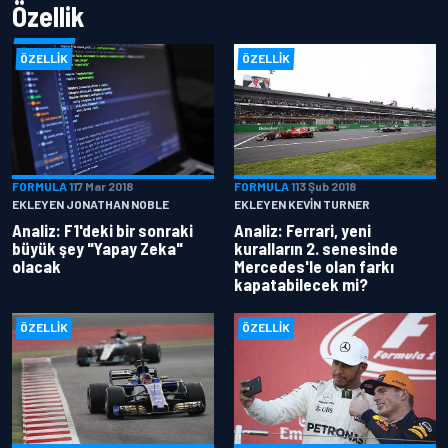
Özellik
ÖZELLIK
ÖZELLIK
FORMULA 1
17 Mar 2018
FORMULA 1
13 Şub 2018
EKLEYEN JONATHAN NOBLE
EKLEYEN KEVIN TURNER
Analiz: F1'deki bir sonraki
Analiz: Ferrari, yeni
büyük şey "Yapay Zeka"
kuralların 2. senesinde
olacak
Mercedes'le olan farkı
kapatabilecek mi?
ÖZELLIK
ÖZELLIK