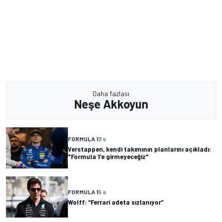
Daha fazlası
Neşe Akkoyun
FORMULA 1
3 s
Verstappen, kendi takımının planlarını açıkladı:
"Formula 1’e girmeyeceğiz"
FORMULA 1
5 s
Wolff: “Ferrari adeta sızlanıyor”