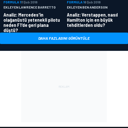
FORMULA 1
11 Şub 2018
FORMULA 1
6 Şub 2018
EKLEYEN LAWRENCE BARRETTO
EKLEYEN BEN ANDERSON
Analiz: Mercedes'in
Analiz: Verstappen, nasıl
olağanüstü yetenekli pilotu
Hamilton için en büyük
neden F1'de geri plana
tehditlerden oldu?
düştü?
DAHA FAZLASINI GÖRÜNTÜLE