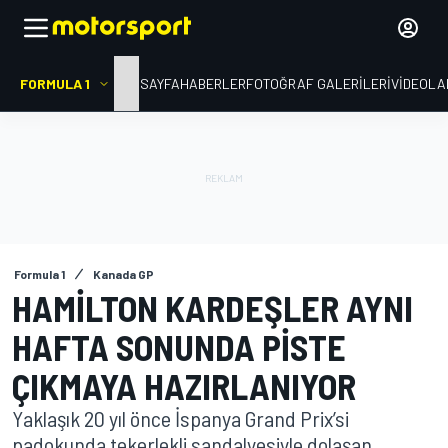
FORMULA 1
ANA SAYFA
HABERLER
FOTOĞRAF GALERILERI
VIDEOLA
Formula 1
Kanada GP
HAMILTON KARDEŞLER AYNI
HAFTA SONUNDA PISTE
ÇIKMAYA HAZIRLANIYOR
Yaklaşık 20 yıl önce İspanya Grand Prix’si
padokunda tekerlekli sandalyesiyle dolaşan