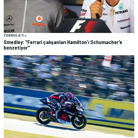
FORMULA 1
1 s
Smedley: "Ferrari çalışanları Hamilton'ı Schumacher'e
benzetiyor"