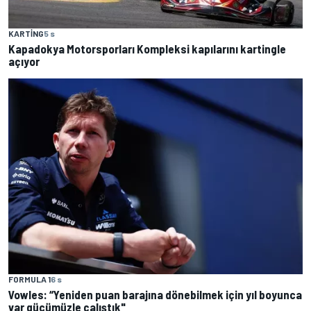
KARTING
5 s
Kapadokya Motorsporları Kompleksi kapılarını kartingle
açıyor
FORMULA 1
6 s
Vowles: “Yeniden puan barajına dönebilmek için yıl boyunca
var gücümüzle çalıştık"