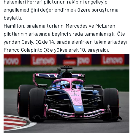
hakemleri
Ferrari
pilotunun rakibini engelleyip
engellemediğini değerlendirmek üzere soruşturma
başlattı.
Hamilton, sıralama turlarını
Mercedes
ve
McLaren
pilotlarının arkasında beşinci sırada tamamlamıştı. Öte
yandan Gasly, Q2'de 14. sırada elenirken takım arkadaşı
Franco Colapinto
Q3'e yükselerek 10. sırayı aldı.