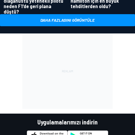
olağanüstü yetenekli pilotu
Hamilton için en büyük
neden F1'de geri plana
tehditlerden oldu?
düştü?
DAHA FAZLASINI GÖRÜNTÜLE
Uygulamalarımızı indirin