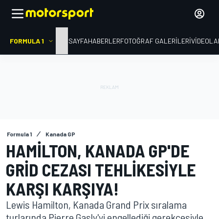
FORMULA 1
ANA SAYFA
HABERLER
FOTOĞRAF GALERILERI
VIDEOLA
Formula 1
Kanada GP
HAMILTON, KANADA GP'DE
GRID CEZASI TEHLIKESIYLE
KARŞI KARŞIYA!
Lewis Hamilton, Kanada Grand Prix sıralama
turlarında Pierre Gasly'yi engellediği gerekçesiyle