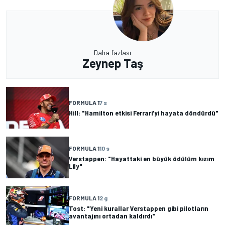
Daha fazlası
Zeynep Taş
FORMULA 1
7 s
Hill: "Hamilton etkisi Ferrari'yi hayata döndürdü"
FORMULA 1
10 s
Verstappen: "Hayattaki en büyük ödülüm kızım
Lily"
FORMULA 1
2 g
Tost: "Yeni kurallar Verstappen gibi pilotların
avantajını ortadan kaldırdı"