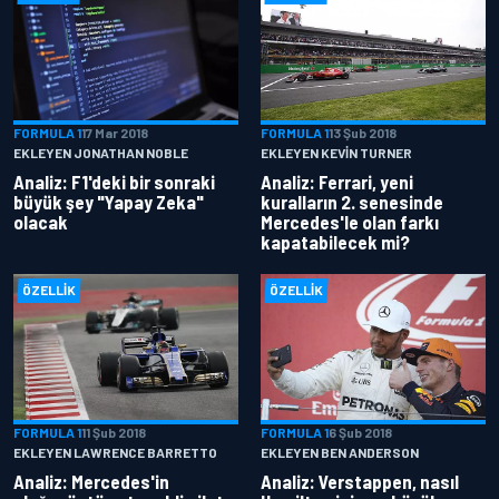
FORMULA 1
17 Mar 2018
FORMULA 1
13 Şub 2018
EKLEYEN JONATHAN NOBLE
EKLEYEN KEVIN TURNER
Analiz: F1'deki bir sonraki
Analiz: Ferrari, yeni
büyük şey "Yapay Zeka"
kuralların 2. senesinde
olacak
Mercedes'le olan farkı
kapatabilecek mi?
ÖZELLIK
ÖZELLIK
FORMULA 1
11 Şub 2018
FORMULA 1
6 Şub 2018
EKLEYEN LAWRENCE BARRETTO
EKLEYEN BEN ANDERSON
Analiz: Mercedes'in
Analiz: Verstappen, nasıl