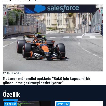
FORMULA 1
6 s
McLaren mühendisi açıkladı: "Bakü için kapsamlı bir
güncelleme getirmeyi hedefliyoruz"
Özellik
ÖZELLIK
ÖZELLIK