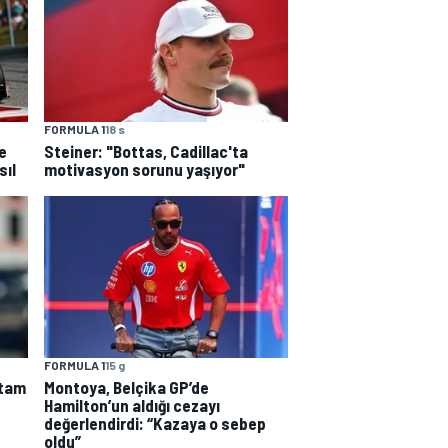
FORMULA 1
18 s
e
Steiner: "Bottas, Cadillac'ta
sıl
motivasyon sorunu yaşıyor"
FORMULA 1
15 g
 tam
Montoya, Belçika GP’de
Hamilton’un aldığı cezayı
değerlendirdi: “Kazaya o sebep
oldu”