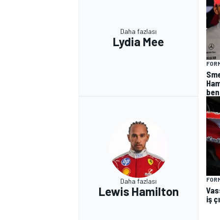
Daha fazlası
Lydia Mee
FORM
Smed
Ham
ben
FORM
Daha fazlası
Lewis Hamilton
Vas
iş 