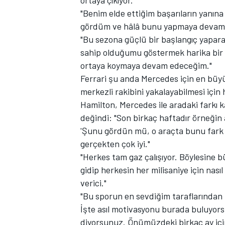
ortaya çıkıyor."
"Benim elde ettiğim başarıların yanın
gördüm ve hâlâ bunu yapmaya devam e
"Bu sezona güçlü bir başlangıç yapar
sahip olduğumu göstermek harika bir 
TÜRK SPORCULAR
ortaya koymaya devam edeceğim."
Ferrari şu anda
Mercedes
için en büy
merkezli rakibini yakalayabilmesi içi
Hamilton, Mercedes ile aradaki farkı 
değindi: "Son birkaç haftadır örneğin
'Şunu gördün mü, o araçta bunu fark e
gerçekten çok iyi."
"Herkes tam gaz çalışıyor. Böylesine 
gidip herkesin her milisaniye için nas
verici."
"Bu sporun en sevdiğim taraflarından 
İşte asıl motivasyonu burada buluyors
diyorsunuz. Önümüzdeki birkaç ay içi