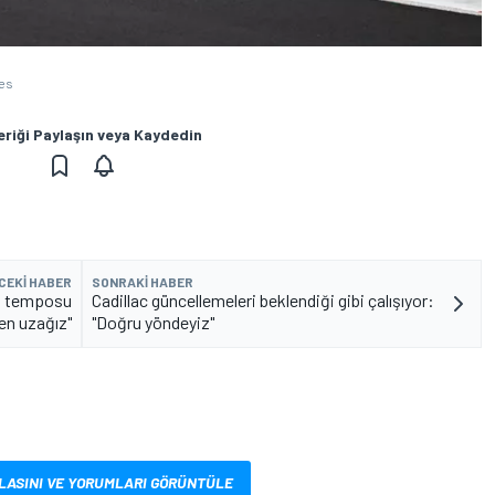
ges
eriği Paylaşın veya Kaydedin
CEKI HABER
SONRAKI HABER
ış temposu
Cadillac güncellemeleri beklendiği gibi çalışıyor:
en uzağız"
"Doğru yöndeyiz"
LASINI VE YORUMLARI GÖRÜNTÜLE