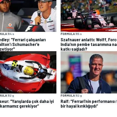
ULA 1
14 s
FORMULA 1
15 s
ley: "Ferrari çalışanları
Szafnauer anlattı: Wolff, Forc
ilton'ı Schumacher'e
India’nın pembe tasarımına na
zetiyor"
katkı sağladı?
ULA 1
12 g
FORMULA 1
12 g
seur: "Yarışlarda çok daha iyi
Ralf: “Ferrari’nin performansı
çıkarmamız gerekiyor”
bir hayal kırıklığıydı”