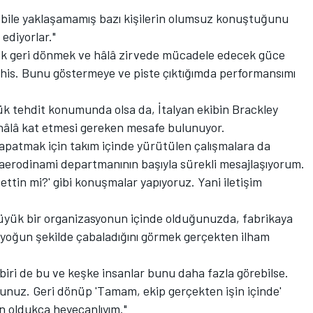
a bile yaklaşamamış bazı kişilerin olumsuz konuştuğunu
diyorlar."
ak geri dönmek ve hâlâ zirvede mücadele edecek güce
his. Bunu göstermeye ve piste çıktığımda performansımı
ük tehdit konumunda olsa da, İtalyan ekibin Brackley
n hâlâ kat etmesi gereken mesafe bulunuyor.
kapatmak için takım içinde yürütülen çalışmalara da
 aerodinami departmanının başıyla sürekli mesajlaşıyorum.
ttin mi?' gibi konuşmalar yapıyoruz. Yani iletişim
büyük bir organizasyonun içinde olduğunuzda, fabrikaya
ıl yoğun şekilde çabaladığını görmek gerçekten ilham
biri de bu ve keşke insanlar bunu daha fazla görebilse.
unuz. Geri dönüp 'Tamam, ekip gerçekten işin içinde'
n oldukça heyecanlıyım."