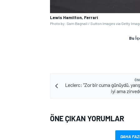
Lewis Hamilton, Ferrari
Photo by: Sam Bagnall / Sutton Images via Getty Ima
Bu İç
MOTOSİKLET
ÖN
Leclerc: "Zor bir cuma günüydü, yar
iyi ama zirved
ÖNE ÇIKAN YORUMLAR
DAHA FAZ