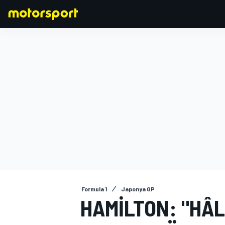
FORMULA 1
Formula 1
Japonya GP
HAMILTON: "HÂ