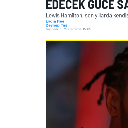
EDECEK GÜCE SA
MOTOGP
Lewis Hamilton, son yıllarda kendisi
Lydia Mee
Zeynep Taş
Yayın tarihi:
27 Mar 2026 15:05
WORLD SUPERBIKE