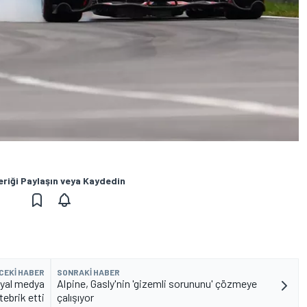
eriği Paylaşın veya Kaydedin
CEKI HABER
SONRAKI HABER
syal medya
Alpine, Gasly'nin 'gizemli sorununu' çözmeye
tebrik etti
çalışıyor