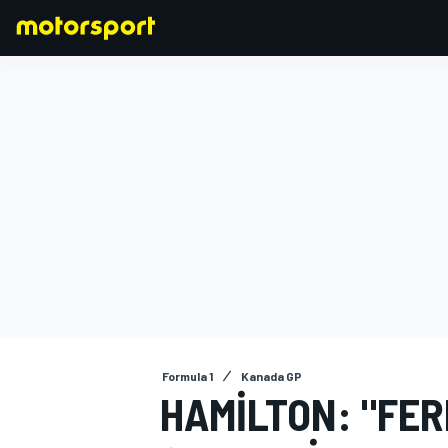
FORMULA 1
Formula 1
Kanada GP
HAMILTON: "FE