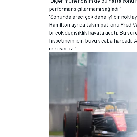
"Diğer mühendisim de bu hafta sonu m
performans çıkarmamı sağladı."
"Sonunda aracı çok daha iyi bir noktay
Hamilton ayrıca takım patronu Fred Va
birçok değişiklik hayata geçti. Bu sü
hissetmem için büyük çaba harcadı. A
görüyoruz."