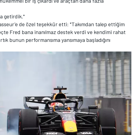
ükemmel bir iş çıkardı ve araçtan daha fazla
a getirdik."
sseur'e de özel teşekkür etti: "Takımdan talep ettiğim
reçte Fred bana inanılmaz destek verdi ve kendimi rahat
rtık bunun performansıma yansımaya başladığını