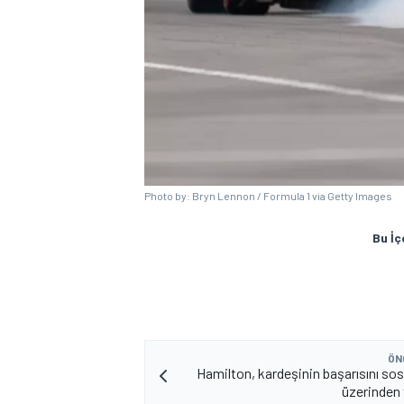
MOTOSİKLET
Photo by: Bryn Lennon / Formula 1 via Getty Images
Bu İç
ÖN
Hamilton, kardeşinin başarısını so
üzerinden 