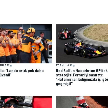
ULA 1
7 g
FORMULA 1
8 g
lla: “Lando artık çok daha
Red Bull’un Macaristan GP’dek
üvenli”
stratejisi Ferrari’yi şaşırttı:
“Hatamızı anladığımızda iş işt
geçmişti”