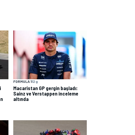
FORMULA 1
12 g
i
Macaristan GP gergin başladı:
Sainz ve Verstappen inceleme
en
altında