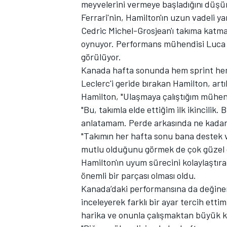
meyvelerini vermeye başladığını düşü
Ferrari'nin, Hamilton'ın uzun vadeli y
Cedric Michel-Grosjean'ı takıma katmas
oynuyor. Performans mühendisi Luca Di
TÜRK SPORCULAR
görülüyor.
Kanada hafta sonunda hem sprint hem 
Leclerc'i geride bırakan Hamilton, artı
Hamilton, "Ulaşmaya çalıştığım mühen
"Bu, takımla elde ettiğim ilk ikincilik.
anlatamam. Perde arkasında ne kadar 
"Takımın her hafta sonu bana destek
mutlu olduğunu görmek de çok güzel ç
Hamilton'ın uyum sürecini kolaylaştıra
önemli bir parçası olması oldu.
Kanada’daki performansına da değinen
inceleyerek farklı bir ayar tercih etti
harika ve onunla çalışmaktan büyük ke