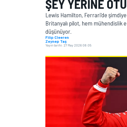
ŞEY YERINE OT
MOTOGP
Lewis Hamilton, Ferrari'de şimdiye
Britanyalı pilot, hem mühendislik 
düşünüyor.
Filip Cleeren
Zeynep Taş
Yayın tarihi:
27 May 2026 08:05
WORLD SUPERBIKE