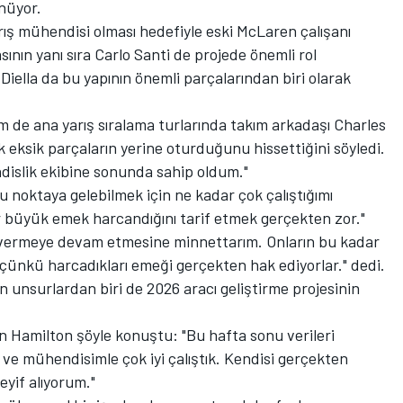
nüyor.
arış mühendisi olması hedefiyle eski
McLaren
çalışanı
ının yanı sıra Carlo Santi de projede önemli rol
ella da bu yapının önemli parçalarından biri olarak
de ana yarış sıralama turlarında takım arkadaşı Charles
k eksik parçaların yerine oturduğunu hissettiğini söyledi.
dislik ekibine sonunda sahip oldum."
 Bu noktaya gelebilmek için ne kadar çok çalıştığımı
büyük emek harcandığını tarif etmek gerçekten zor."
 vermeye devam etmesine minnettarım. Onların bu kadar
ünkü harcadıkları emeği gerçekten hak ediyorlar." dedi.
n unsurlardan biri de 2026 aracı geliştirme projesinin
 Hamilton şöyle konuştu: "Bu hafta sonu verileri
m ve mühendisimle çok iyi çalıştık. Kendisi gerçekten
yif alıyorum."