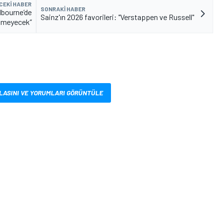
CEKI HABER
SONRAKI HABER
elbourne’de
Sainz'ın 2026 favorileri: "Verstappen ve Russell"
ilmeyecek”
LASINI VE YORUMLARI GÖRÜNTÜLE