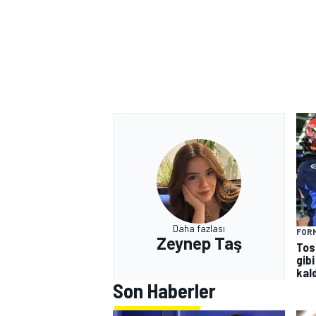
Daha fazlası
FORM
Zeynep Taş
Tos
gibi
kald
Son Haberler