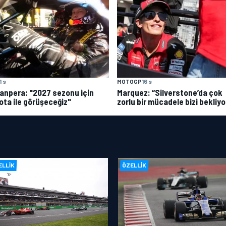
1 s
MOTOGP
16 s
anpera: "2027 sezonu için
Marquez: “Silverstone’da çok
ota ile görüşeceğiz"
zorlu bir mücadele bizi bekliyo
ELLIK
ÖZELLIK