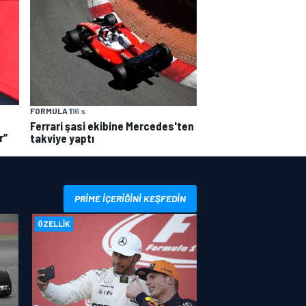
FORMULA 1
16 s
Ferrari şasi ekibine Mercedes'ten
r”
takviye yaptı
PRIME IÇERIĞINI KEŞFEDIN
ÖZELLIK