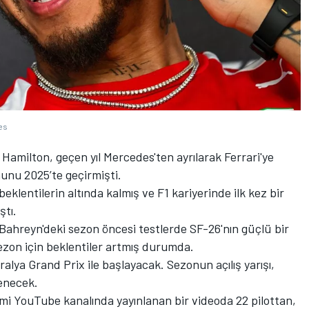
es
amilton, geçen yıl Mercedes'ten ayrılarak Ferrari'ye
nunu 2025’te geçirmişti.
da beklentilerin altında kalmış ve F1 kariyerinde ilk kez bir
tı.
, Bahreyn'deki sezon öncesi testlerde SF-26'nın güçlü bir
ezon için beklentiler artmış durumda.
alya Grand Prix ile başlayacak. Sezonun açılış yarışı,
enecek.
mi YouTube kanalında yayınlanan bir videoda 22 pilottan,