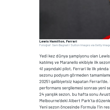
Lewis Hamilton, Ferrari
WRC
Fotoğraf: Sam Bagnall / Sutton Images via Getty Imag
Yedi kez dünya şampiyonu olan Lewis H
katılmış ve Maranello ekibiyle ilk sezo
41 yaşındaki pilot, Ferrari ile ilk yılın
sezonu podyum görmeden tamamlamış
2025'i galibiyetsiz kapatan Ferrari'de
performans sergilemesi sonrası yeni s
24 yarışlık sezon, bu hafta sonu Avustr
Melbourne'deki Albert Park'ta düzenl
Yeni sezon öncesinde Formula 1'in res