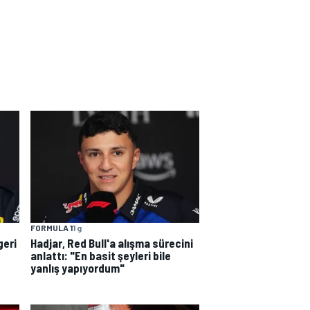
FORMULA 1
1 g
geri
Hadjar, Red Bull'a alışma sürecini
anlattı: "En basit şeyleri bile
yanlış yapıyordum"