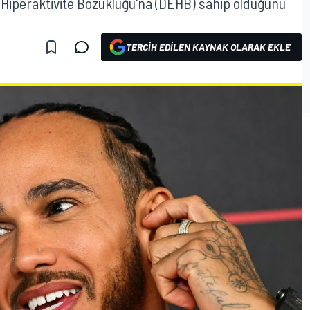
e Hiperaktivite Bozukluğu'na (DEHB) sahip olduğunu
TERCIH EDILEN KAYNAK OLARAK EKLE