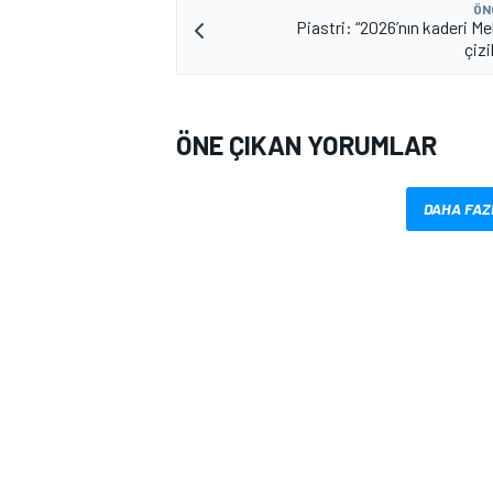
ÖN
Piastri: “2026’nın kaderi M
çiz
ÖNE ÇIKAN YORUMLAR
DAHA FAZ
MOTOSİKLET