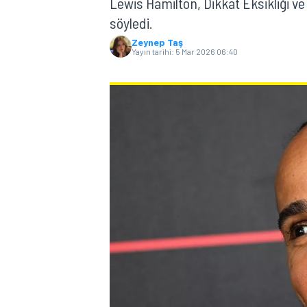
Lewis Hamilton, Dikkat Eksikliği v
söyledi.
MOTOGP
Zeynep Taş
Yayın tarihi:
5 Mar 2026 06:40
WORLD SUPERBIKE