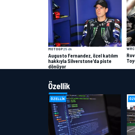
WRC
MOTOGP
25 dk
Rov
Augusto Fernandez, özel katılım
Toy
hakkıyla Silverstone'da piste
dönüyor
Özellik
ÖZELLIK
ÖZ