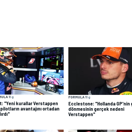
ULA 1
1 g
FORMULA 1
1 g
t: "Yeni kurallar Verstappen
Ecclestone: "Hollanda GP'nin 
 pilotların avantajını ortadan
dönmesinin gerçek nedeni
ırdı"
Verstappen"