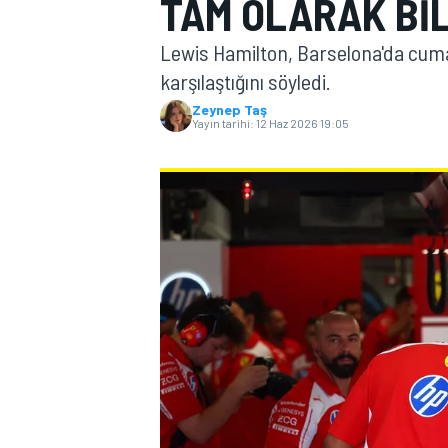
TAM OLARAK BI
MOTOGP
Lewis Hamilton, Barselona'da cuma 
karşılaştığını söyledi.
Zeynep Taş
Yayın tarihi:
12 Haz 2026 19:05
WORLD SUPERBIKE