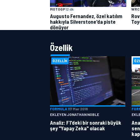
WRC
MOTOGP
12 dk
Rov
Augusto Fernandez, özel katılım
Toy
hakkıyla Silverstone'da piste
dönüyor
Özellik
ÖZELLIK
ÖZ
FORMULA 1
17 Mar 2018
FOR
EKLEYEN JONATHAN NOBLE
EKL
Analiz: F1'deki bir sonraki büyük
Anal
şey "Yapay Zeka" olacak
sen
kap