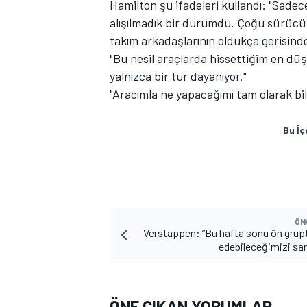
Hamilton şu ifadeleri kullandı: "Sade
alışılmadık bir durumdu. Çoğu sürücü, 
takım arkadaşlarının oldukça gerisinde
"Bu nesil araçlarda hissettiğim en düş
TÜRK SPORCULAR
yalnızca bir tur dayanıyor."
"Aracımla ne yapacağımı tam olarak bil
Bu İç
ÖN
Verstappen: “Bu hafta sonu ön grup
edebileceğimizi s
ÖNE ÇIKAN YORUMLAR