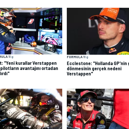
ULA 1
1 g
FORMULA 1
1 g
t: "Yeni kurallar Verstappen
Ecclestone: "Hollanda GP'nin 
 pilotların avantajını ortadan
dönmesinin gerçek nedeni
ırdı"
Verstappen"