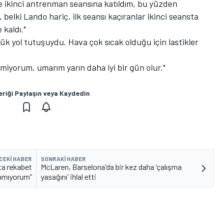
ce ikinci antrenman seansına katıldım, bu yüzden
belki Lando hariç, ilk seansı kaçıranlar ikinci seansta
 kaldı."
ük yol tutuşuydu. Hava çok sıcak olduğu için lastikler
miyorum, umarım yarın daha iyi bir gün olur."
eriği Paylaşın veya Kaydedin
CEKI HABER
SONRAKI HABER
ta rekabet
McLaren, Barselona'da bir kez daha 'çalışma
anmıyorum”
yasağını' ihlal etti