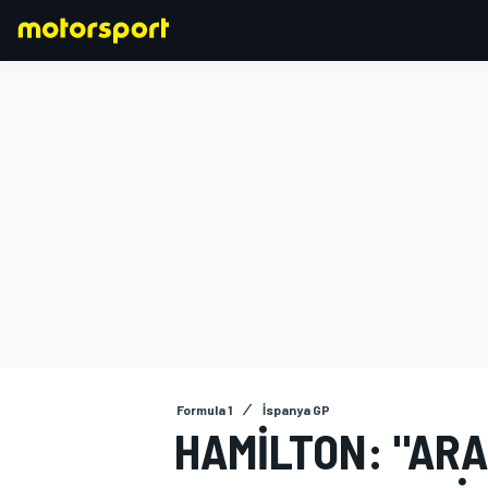
FORMULA 1
Formula 1
İspanya GP
HAMILTON: "ARA