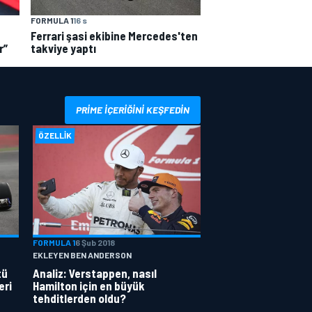
FORMULA 1
16 s
Ferrari şasi ekibine Mercedes'ten
r”
takviye yaptı
PRIME IÇERIĞINI KEŞFEDIN
ÖZELLIK
FORMULA 1
6 Şub 2018
EKLEYEN BEN ANDERSON
tü
Analiz: Verstappen, nasıl
eri
Hamilton için en büyük
tehditlerden oldu?