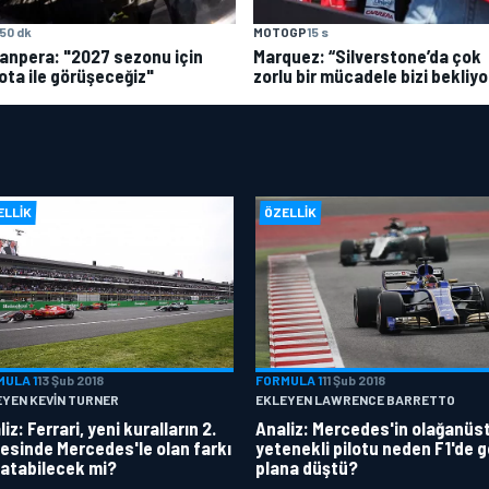
50 dk
MOTOGP
15 s
anpera: "2027 sezonu için
Marquez: “Silverstone’da çok
ota ile görüşeceğiz"
zorlu bir mücadele bizi bekliyo
ELLIK
ÖZELLIK
MULA 1
13 Şub 2018
FORMULA 1
11 Şub 2018
EYEN KEVIN TURNER
EKLEYEN LAWRENCE BARRETTO
iz: Ferrari, yeni kuralların 2.
Analiz: Mercedes'in olağanüs
esinde Mercedes'le olan farkı
yetenekli pilotu neden F1'de g
atabilecek mi?
plana düştü?