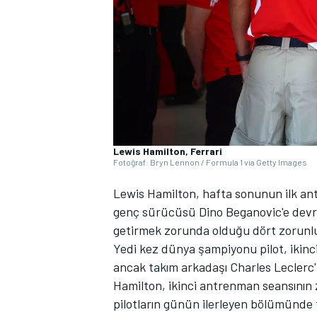
WRC
Lewis Hamilton, Ferrari
Fotoğraf: Bryn Lennon / Formula 1 via Getty Images
Lewis Hamilton, hafta sonunun ilk ant
genç sürücüsü Dino Beganovic'e devre
getirmek zorunda olduğu dört zorunlu
Yedi kez dünya şampiyonu pilot, ikinc
ancak takım arkadaşı Charles Leclerc
Hamilton, ikinci antrenman seansının z
pilotların günün ilerleyen bölümünde t