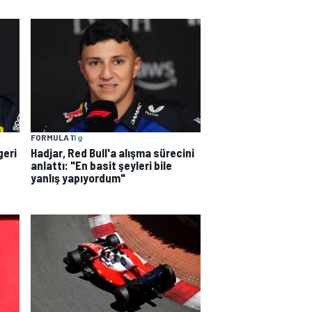
FORMULA 1
1 g
geri
Hadjar, Red Bull'a alışma sürecini
anlattı: "En basit şeyleri bile
yanlış yapıyordum"