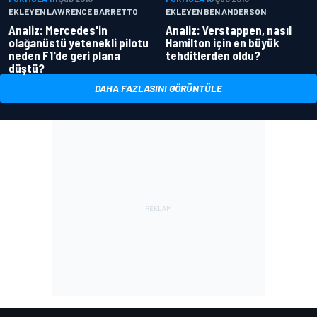
EKLEYEN LAWRENCE BARRETTO
EKLEYEN BEN ANDERSON
Analiz: Mercedes'in
Analiz: Verstappen, nasıl
olağanüstü yetenekli pilotu
Hamilton için en büyük
neden F1'de geri plana
tehditlerden oldu?
düştü?
DAHA FAZLASINI GÖRÜNTÜLE