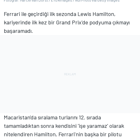
Fotoğraf: Marcel van Dorst / EYE4images / NurPhoto via Getty Images
Ferrari ile geçirdiği ilk sezonda Lewis Hamilton,
kariyerinde ilk kez bir Grand Prix'de podyuma çıkmayı
başaramadı.
Macaristan'da sıralama turlarını 12. sırada
tamamladıktan sonra kendisini 'işe yaramaz' olarak
nitelendiren Hamilton, Ferrari'nin başka bir pilotu