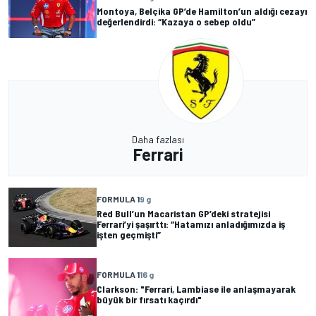
Montoya, Belçika GP’de Hamilton’un aldığı cezayı
değerlendirdi: “Kazaya o sebep oldu”
Daha fazlası
Ferrari
FORMULA 1
9 g
Red Bull’un Macaristan GP’deki stratejisi
Ferrari’yi şaşırttı: “Hatamızı anladığımızda iş
işten geçmişti”
FORMULA 1
16 g
Clarkson: "Ferrari, Lambiase ile anlaşmayarak
büyük bir fırsatı kaçırdı"