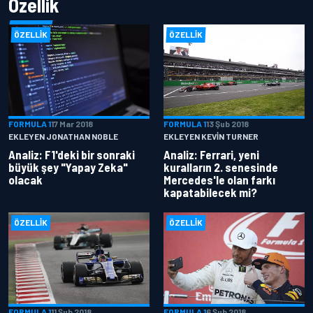
Özellik
ÖZELLIK
ÖZELLIK
FORMULA 1
17 Mar 2018
FORMULA 1
13 Şub 2018
EKLEYEN JONATHAN NOBLE
EKLEYEN KEVIN TURNER
Analiz: F1'deki bir sonraki
Analiz: Ferrari, yeni
büyük şey "Yapay Zeka"
kuralların 2. senesinde
olacak
Mercedes'le olan farkı
kapatabilecek mi?
ÖZELLIK
ÖZELLIK
FORMULA 1
11 Şub 2018
FORMULA 1
6 Şub 2018