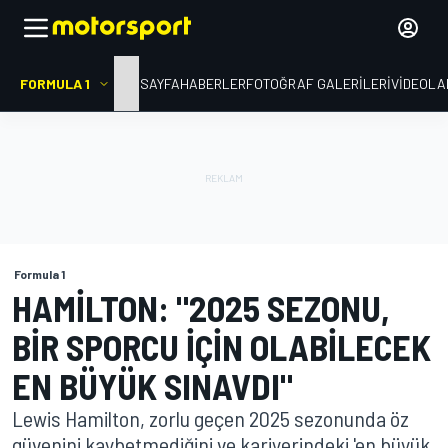
FORMULA 1
ANA SAYFA
HABERLER
FOTOĞRAF GALERILERI
VIDEOLA
Formula 1
HAMILTON: "2025 SEZONU,
BIR SPORCU IÇIN OLABILECEK
EN BÜYÜK SINAVDI"
Lewis Hamilton, zorlu geçen 2025 sezonunda öz
güvenini kaybetmediğini ve kariyerindeki 'en büyük