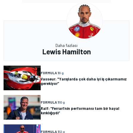
Daha fazlası
Lewis Hamilton
FORMULA 1
9 g
Vasseur: "Yarışlarda çok daha iyi iş çıkarmamız
gerekiyor”
FORMULA 1
10 g
Ralf: “Ferrari’nin performansı tam bir hayal
kırıklığıydı”
FORMULA 1
12 g