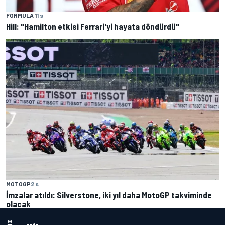
FORMULA 1
1 s
Hill: "Hamilton etkisi Ferrari'yi hayata döndürdü"
MOTOGP
2 s
İmzalar atıldı: Silverstone, iki yıl daha MotoGP takviminde
olacak