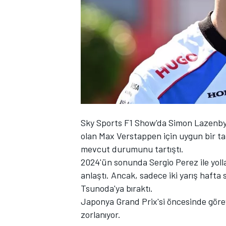
WRC
Sky Sports F1 Show'da Simon Lazenb
olan
Max Verstappen
için uygun bir t
mevcut durumunu tartıştı.
2024'ün sonunda
Sergio Perez
ile yol
anlaştı. Ancak, sadece iki yarış hafta
Tsunoda
'ya bıraktı.
Japonya Grand Prix'si öncesinde gör
zorlanıyor.