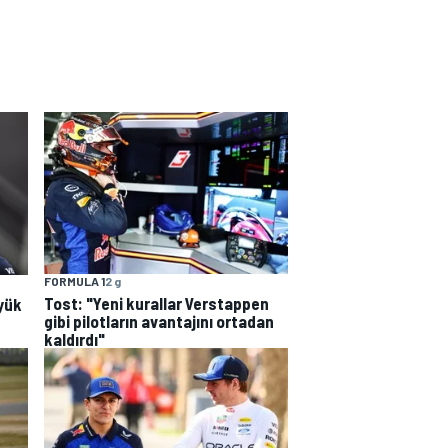
FORMULA 1
2 g
Tost: "Yeni kurallar Verstappen
yük
gibi pilotların avantajını ortadan
kaldırdı"