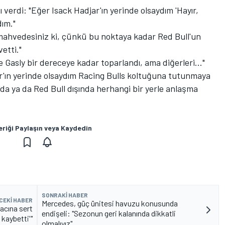
verdi: "Eğer Isack Hadjar'ın yerinde olsaydım 'Hayır,
dım."
 mahvedesiniz ki, çünkü bu noktaya kadar Red Bull'un
etti."
e Gasly
bir dereceye kadar toparlandı, ama diğerleri..."
r'ın yerinde olsaydım Racing Bulls koltuğuna tutunmaya
da ya da Red Bull dışında herhangi bir yerle anlaşma
eriği Paylaşın veya Kaydedin
SONRAKI HABER
CEKI HABER
Mercedes, güç ünitesi havuzu konusunda
acına sert
endişeli: "Sezonun geri kalanında dikkatli
ı kaybetti'"
olmalıyız"