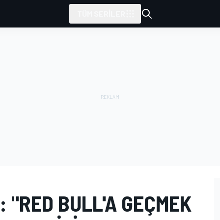
TÜM SERILER
: "RED BULL'A GEÇMEK