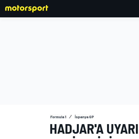
FORMULA 1
Formula 1
İspanya GP
HADJAR'A UYARI