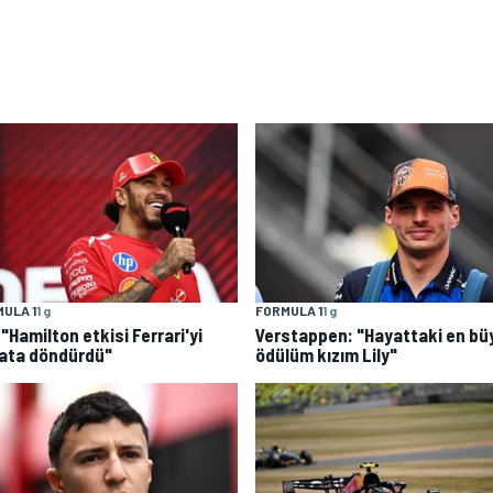
ULA 1
1 g
FORMULA 1
1 g
: "Hamilton etkisi Ferrari'yi
Verstappen: "Hayattaki en bü
ata döndürdü"
ödülüm kızım Lily"