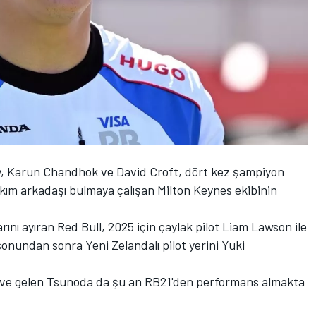
y,
Karun Chandhok
ve David Croft, dört kez şampiyon
akım arkadaşı bulmaya çalışan Milton Keynes ekibinin
larını ayıran Red Bull, 2025 için çaylak pilot
Liam Lawson
ile
 sonundan sonra Yeni Zelandalı pilot yerini
Yuki
eve gelen Tsunoda da şu an RB21'den performans almakta