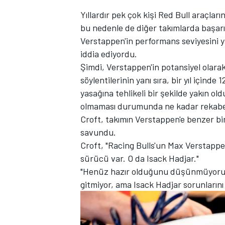
Yıllardır pek çok kişi Red Bull araçlar
bu nedenle de diğer takımlarda başarı
Verstappen'in performans seviyesini y
iddia ediyordu.
TÜRK SPORCULAR
Şimdi, Verstappen'in potansiyel olara
söylentilerinin yanı sıra, bir yıl içinde
yasağına tehlikeli bir şekilde yakın old
olmaması durumunda ne kadar rekabe
Croft, takımın Verstappen'e benzer bi
savundu.
Croft, "Racing Bulls'un Max Verstapp
sürücü var. O da
Isack Hadjar
."
"Henüz hazır olduğunu düşünmüyorum 
gitmiyor, ama Isack Hadjar sorunlarını