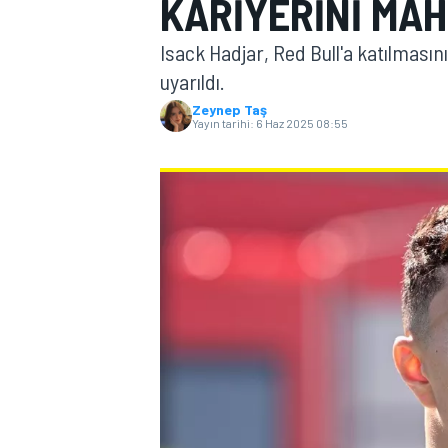
KARIYERINI MAH
MOTOGP
Isack Hadjar, Red Bull'a katılması
uyarıldı.
Zeynep Taş
Yayın tarihi:
6 Haz 2025 08:55
WORLD SUPERBIKE