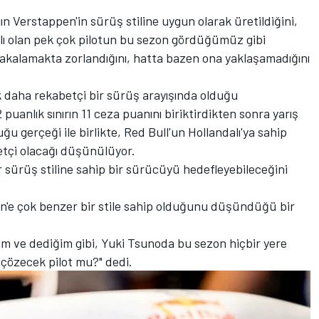
ının Verstappen'in sürüş stiline uygun olarak üretildiğini,
lı olan pek çok pilotun bu sezon gördüğümüz gibi
akalamakta zorlandığını, hatta bazen ona yaklaşamadığını
k daha rekabetçi bir sürüş arayışında olduğu
 12 puanlık sınırın 11 ceza puanını biriktirdikten sonra yarış
uğu gerçeği ile birlikte, Red Bull'un Hollandalı'ya sahip
tçi olacağı düşünülüyor.
r sürüş stiline sahip bir sürücüyü hedefleyebileceğini
en'e çok benzer bir stile sahip olduğunu düşündüğü bir
ve dediğim gibi, Yuki Tsunoda bu sezon hiçbir yere
 çözecek pilot mu?" dedi.