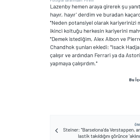
Fotoğraf tarafından: Pirelli
Lazenby hemen araya girerek şu yanıtı 
hayır, hayır' derdim ve buradan kaçar
"Neden potansiyel olarak kariyerinizi
ikinci koltuğu herkesin kariyerini mahv
"Demek istediğim, Alex Albon ve
Pierr
Chandhok şunları ekledi: "Isack Hadja
çalışır ve ardından
Ferrari
ya da Aston'
yapmaya çalışırdım."
MOTOSİKLET
Bu İç
ÖN
Steiner: "Barselona'da Verstappen, ar
lastik takıldığını görünce 'aklın