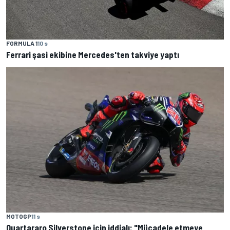
FORMULA 1
10 s
Ferrari şasi ekibine Mercedes'ten takviye yaptı
MOTOGP
11 s
Quartararo Silverstone için iddialı: "Mücadele etmeye