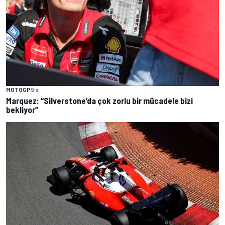
MOTOGP
9 s
Marquez: “Silverstone’da çok zorlu bir mücadele bizi
bekliyor”