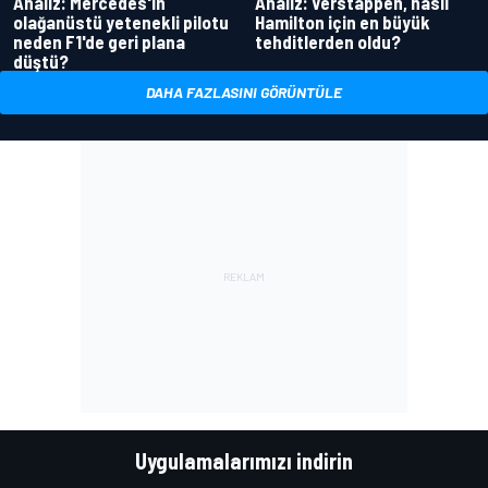
Analiz: Mercedes'in
Analiz: Verstappen, nasıl
olağanüstü yetenekli pilotu
Hamilton için en büyük
neden F1'de geri plana
tehditlerden oldu?
düştü?
DAHA FAZLASINI GÖRÜNTÜLE
Uygulamalarımızı indirin