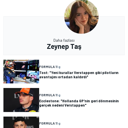
Daha fazlası
Zeynep Taş
FORMULA 1
1 g
Tost: "Yeni kurallar Verstappen gibi pilotların
avantajını ortadan kaldırdı"
FORMULA 1
1 g
Ecclestone: "Hollanda GP'nin geri dönmesinin
gerçek nedeni Verstappen"
FORMULA 1
1 g