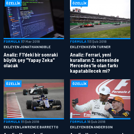
ÖZELLIK
ÖZELLIK
FORMULA 1
17 Mar 2018
FORMULA 1
13 Şub 2018
EKLEYEN JONATHAN NOBLE
EKLEYEN KEVIN TURNER
Analiz: F1'deki bir sonraki
Analiz: Ferrari, yeni
büyük şey "Yapay Zeka"
kuralların 2. senesinde
olacak
Mercedes'le olan farkı
kapatabilecek mi?
ÖZELLIK
ÖZELLIK
FORMULA 1
11 Şub 2018
FORMULA 1
6 Şub 2018
EKLEYEN LAWRENCE BARRETTO
EKLEYEN BEN ANDERSON