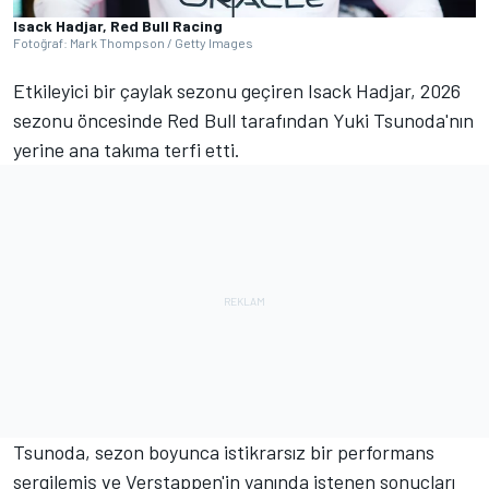
Isack Hadjar, Red Bull Racing
Fotoğraf: Mark Thompson / Getty Images
Etkileyici bir çaylak sezonu geçiren Isack Hadjar, 2026
sezonu öncesinde Red Bull tarafından Yuki Tsunoda'nın
yerine ana takıma terfi etti.
Tsunoda, sezon boyunca istikrarsız bir performans
sergilemiş ve Verstappen'in yanında istenen sonuçları