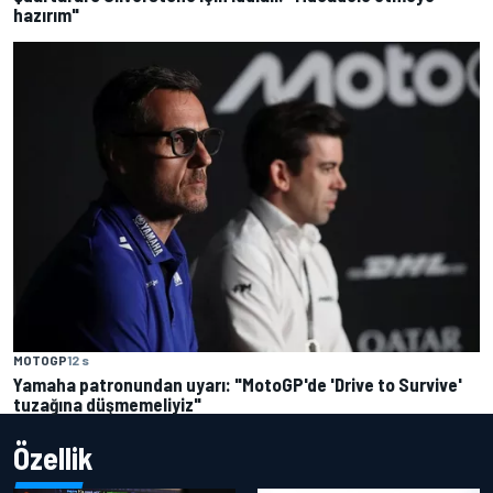
hazırım"
MOTOGP
12 s
Yamaha patronundan uyarı: "MotoGP'de 'Drive to Survive'
tuzağına düşmemeliyiz"
Özellik