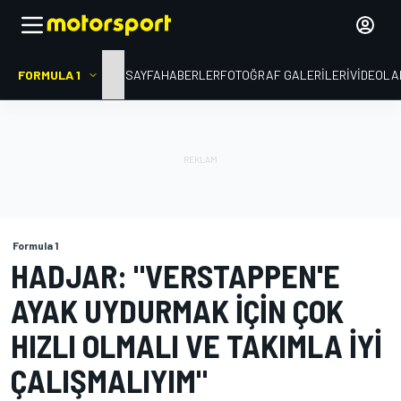
FORMULA 1
ANA SAYFA
HABERLER
FOTOĞRAF GALERILERI
VIDEOLA
Formula 1
HADJAR: "VERSTAPPEN'E
AYAK UYDURMAK IÇIN ÇOK
HIZLI OLMALI VE TAKIMLA IYI
ÇALIŞMALIYIM"