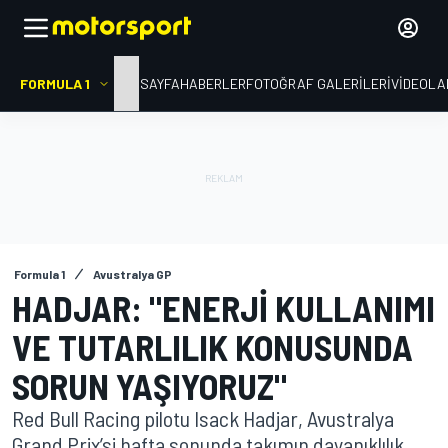
FORMULA 1
ANA SAYFA
HABERLER
FOTOĞRAF GALERILERI
VIDEOLA
Formula 1
Avustralya GP
HADJAR: "ENERJI KULLANIMI
VE TUTARLILIK KONUSUNDA
SORUN YAŞIYORUZ"
Red Bull Racing pilotu Isack Hadjar, Avustralya
Grand Prix’si hafta sonunda takımın dayanıklılık