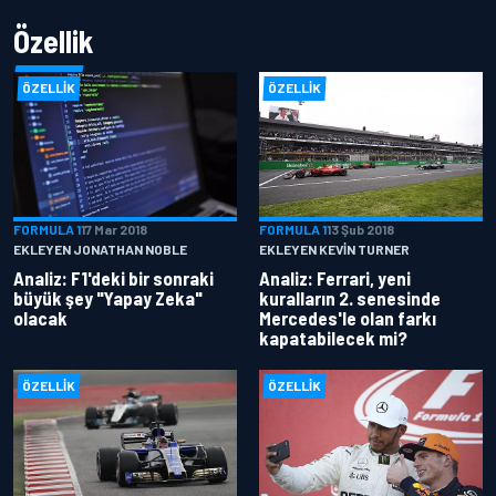
Özellik
ÖZELLIK
ÖZELLIK
FORMULA 1
17 Mar 2018
FORMULA 1
13 Şub 2018
EKLEYEN JONATHAN NOBLE
EKLEYEN KEVIN TURNER
Analiz: F1'deki bir sonraki
Analiz: Ferrari, yeni
büyük şey "Yapay Zeka"
kuralların 2. senesinde
olacak
Mercedes'le olan farkı
kapatabilecek mi?
ÖZELLIK
ÖZELLIK