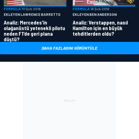
FORMULA 1
11 Şub 2018
FORMULA 1
6 Şub 2018
EKLEYEN LAWRENCE BARRETTO
EKLEYEN BEN ANDERSON
Analiz: Mercedes'in
Analiz: Verstappen, nasıl
olağanüstü yetenekli pilotu
Hamilton için en büyük
neden F1'de geri plana
tehditlerden oldu?
düştü?
DAHA FAZLASINI GÖRÜNTÜLE