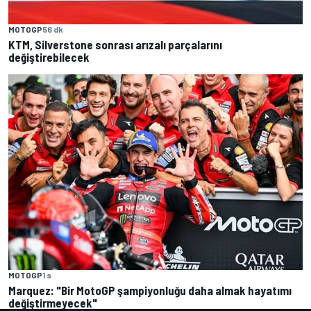
MOTOGP
56 dk
KTM, Silverstone sonrası arızalı parçalarını
değiştirebilecek
MOTOGP
1 s
Marquez: "Bir MotoGP şampiyonluğu daha almak hayatımı
değiştirmeyecek"