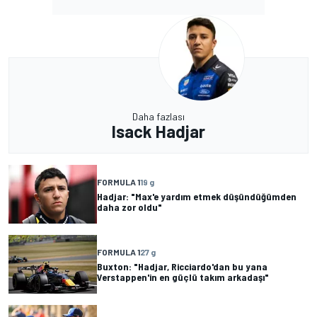
Daha fazlası
Isack Hadjar
FORMULA 1
19 g
Hadjar: "Max'e yardım etmek düşündüğümden
daha zor oldu"
FORMULA 1
27 g
Buxton: "Hadjar, Ricciardo'dan bu yana
Verstappen'in en güçlü takım arkadaşı"