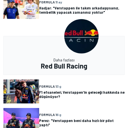
FORMULA 1
1 ay
Hadjar: "Verstappen ile takım arkadaşıysanız,
tembellik yapacak zamanınız yoktur"
Daha fazlası
Red Bull Racing
FORMULA 1
3 g
F1 efsaneleri, Verstappen'in geleceği hakkında ne
düşünüyor?
FORMULA 1
6 g
Perez: "Verstappen beni daha hızlı bir pilot
yaptı"