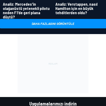
Analiz: Mercedes'in
Analiz: Verstappen, nasıl
olağanüstü yetenekli pilotu
Hamilton için en büyük
neden F1'de geri plana
tehditlerden oldu?
düştü?
DAHA FAZLASINI GÖRÜNTÜLE
Uygulamalarımızı indirin