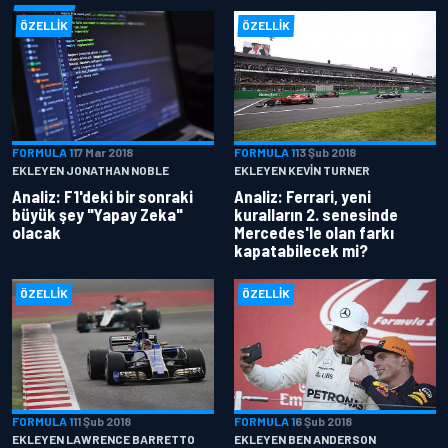
ÖZELLIK
ÖZELLIK
FORMULA 1
17 Mar 2018
FORMULA 1
13 Şub 2018
EKLEYEN JONATHAN NOBLE
EKLEYEN KEVIN TURNER
Analiz: F1'deki bir sonraki
Analiz: Ferrari, yeni
büyük şey "Yapay Zeka"
kuralların 2. senesinde
olacak
Mercedes'le olan farkı
kapatabilecek mi?
ÖZELLIK
ÖZELLIK
FORMULA 1
11 Şub 2018
FORMULA 1
6 Şub 2018
EKLEYEN LAWRENCE BARRETTO
EKLEYEN BEN ANDERSON