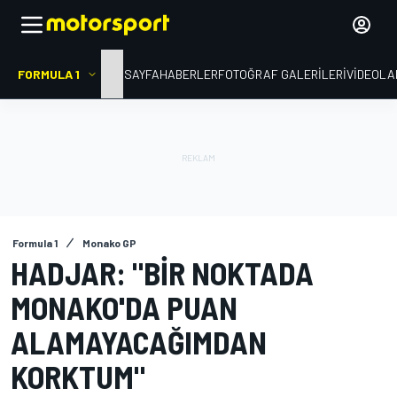
FORMULA 1
ANA SAYFA
HABERLER
FOTOĞRAF GALERILERI
VIDEOLA
Formula 1
Monako GP
HADJAR: "BIR NOKTADA
MONAKO'DA PUAN
ALAMAYACAĞIMDAN
KORKTUM"