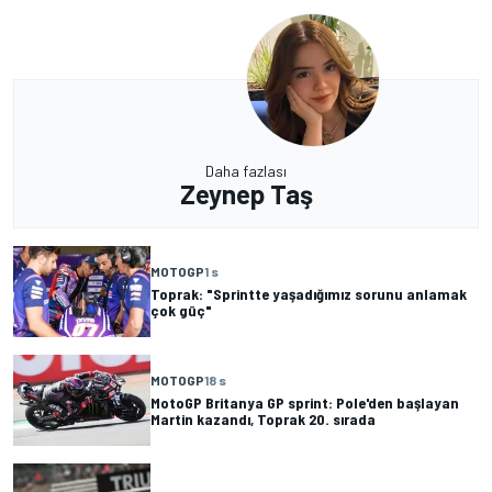
Daha fazlası
Zeynep Taş
MOTOGP
1 s
Toprak: "Sprintte yaşadığımız sorunu anlamak
çok güç"
MOTOGP
18 s
MotoGP Britanya GP sprint: Pole'den başlayan
Martin kazandı, Toprak 20. sırada