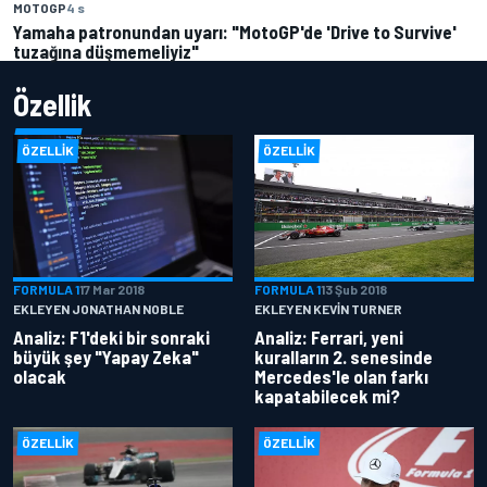
MOTOGP
4 s
Yamaha patronundan uyarı: "MotoGP'de 'Drive to Survive'
tuzağına düşmemeliyiz"
Özellik
ÖZELLIK
ÖZELLIK
FORMULA 1
17 Mar 2018
FORMULA 1
13 Şub 2018
EKLEYEN JONATHAN NOBLE
EKLEYEN KEVIN TURNER
Analiz: F1'deki bir sonraki
Analiz: Ferrari, yeni
büyük şey "Yapay Zeka"
kuralların 2. senesinde
olacak
Mercedes'le olan farkı
kapatabilecek mi?
ÖZELLIK
ÖZELLIK