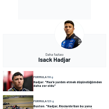
Daha fazlası
Isack Hadjar
FORMULA 1
18 g
Hadjar: "Max'e yardım etmek düşündüğümden
daha zor oldu"
FORMULA 1
25 g
Buxton: "Hadjar, Ricciardo'dan bu yana