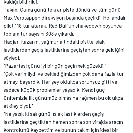
kaldığı bildirildi.
Takım, Cuma günü tekrar piste döndü ve tüm günü
Max Verstappen
direksiyon başında geçirdi. Hollandalı
pilot 118 tur atarak, Red Bull'un shakedown boyunca
toplam tur sayısını 303'e çıkardı.
Hadjar, kazanın, yağmur altındaki pistte ıslak
lastiklerden geçiş lastiklerine geçişten sonra geldiğini
söyledi.
"Pazartesi günü iyi bir gün geçirmek güzeldi."
"Çok verimliydi ve beklediğimizden çok daha fazla tur
atmayı başardık. Her şey oldukça sorunsuz gitti ve
sadece küçük problemler yaşadık. Kendi güç
ünitemizle ilk günümüz olmasına rağmen bu oldukça
etkileyiciydi."
"Ne yazık ki salı günü, ıslak lastiklerden geçiş
lastiklerine geçtikten hemen sonra son virajda aracın
kontrolünü kaybettim ve bunun takım için ideal bir