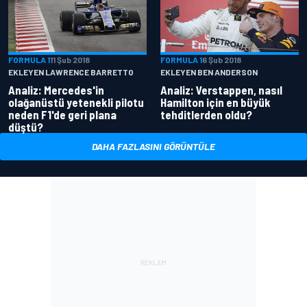
FORMULA 1
11 Şub 2018
FORMULA 1
6 Şub 2018
EKLEYEN LAWRENCE BARRETTO
EKLEYEN BEN ANDERSON
Analiz: Mercedes'in
Analiz: Verstappen, nasıl
olağanüstü yetenekli pilotu
Hamilton için en büyük
neden F1'de geri plana
tehditlerden oldu?
düştü?
DAHA FAZLASINI GÖRÜNTÜLE