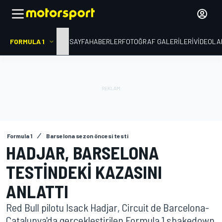
FORMULA 1
ANA SAYFA
HABERLER
FOTOĞRAF GALERILERI
VIDEOLA
Formula 1
Barselona sezon öncesi testi
HADJAR, BARSELONA
TESTINDEKI KAZASINI
ANLATTI
Red Bull pilotu Isack Hadjar, Circuit de Barcelona-
Catalunya'da gerçekleştirilen Formula 1 shakedown