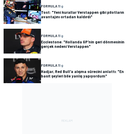
FORMULA 1
1 g
Tost: "Yeni kurallar Verstappen gibi pilotların
avantajını ortadan kaldırdı"
FORMULA 1
1 g
Ecclestone: "Hollanda GP'nin geri dönmesinin
gerçek nedeni Verstappen"
FORMULA 1
1 g
Hadjar, Red Bull'a alışma sürecini anlattı: "En
basit şeyleri bile yanlış yapıyordum"