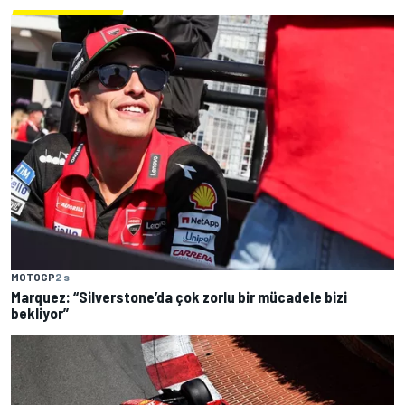
MOTOGP
2 s
Marquez: “Silverstone’da çok zorlu bir mücadele bizi
bekliyor”