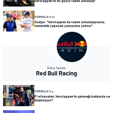
Verstappen'in en güçlü takım arkadaşı"
FORMULA 1
1 ay
Hadjar: "Verstappen ile takım arkadaşıysanız,
tembellik yapacak zamanınız yoktur"
Daha fazlası
Red Bull Racing
FORMULA 1
1 g
F1 efsaneleri, Verstappen'in geleceği hakkında ne
düşünüyor?