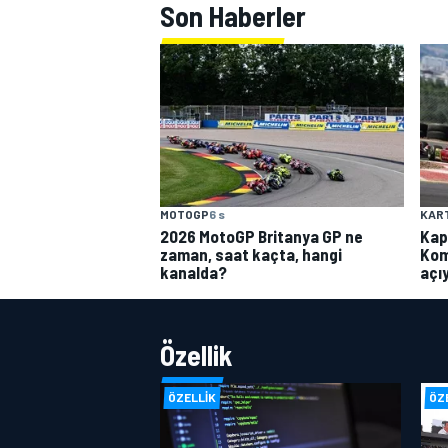
Son Haberler
MOTOGP
6 s
KAR
2026 MotoGP Britanya GP ne
Kap
zaman, saat kaçta, hangi
Kom
kanalda?
açı
Özellik
ÖZELLIK
ÖZ