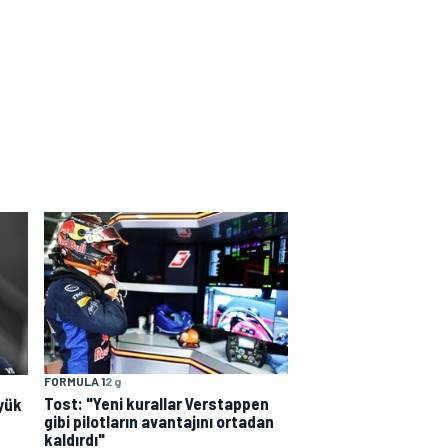
FORMULA 1
2 g
Tost: "Yeni kurallar Verstappen
yük
gibi pilotların avantajını ortadan
kaldırdı"