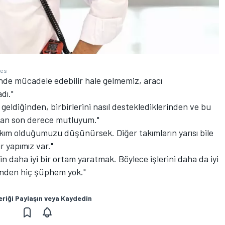
ges
nde mücadele edebilir hale gelmemiz, aracı
dı."
 geldiğinden, birbirlerini nasıl desteklediklerinden ve bu
ndan son derece mutluyum."
takım olduğumuzu düşünürsek. Diğer takımların yarısı bile
r yapımız var."
n daha iyi bir ortam yaratmak. Böylece işlerini daha da iyi
rinden hiç şüphem yok."
eriği Paylaşın veya Kaydedin