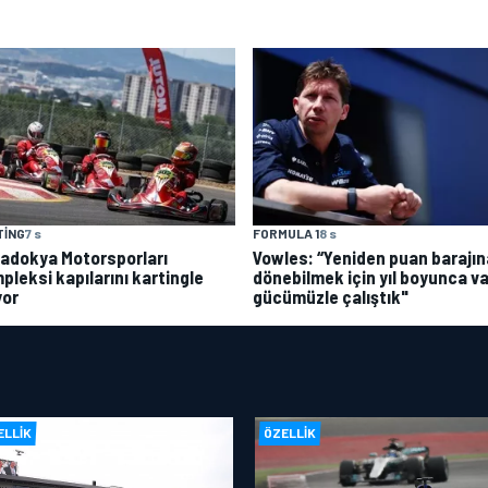
TING
7 s
FORMULA 1
8 s
adokya Motorsporları
Vowles: “Yeniden puan barajın
pleksi kapılarını kartingle
dönebilmek için yıl boyunca va
yor
gücümüzle çalıştık"
ELLIK
ÖZELLIK