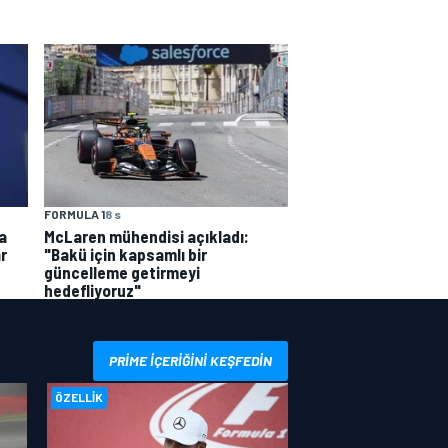
FORMULA 1
8 s
a
McLaren mühendisi açıkladı:
r
"Bakü için kapsamlı bir
güncelleme getirmeyi
hedefliyoruz"
PRIME IÇERIĞINI KEŞFEDIN
ÖZELLIK