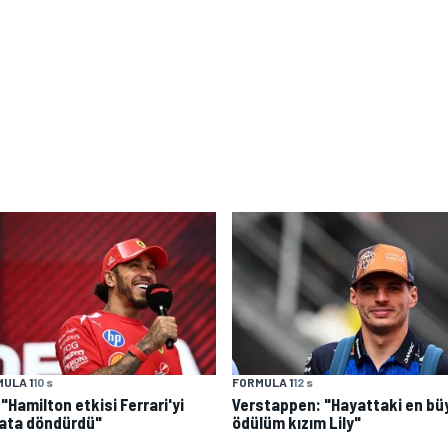
ULA 1
10 s
FORMULA 1
12 s
: "Hamilton etkisi Ferrari'yi
Verstappen: "Hayattaki en bü
ata döndürdü"
ödülüm kızım Lily"