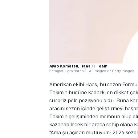
WRC
Ayao Komatsu, Haas F1 Team
Fotoğraf: Lars Baron / LAT Images via Getty Images
Amerikan ekibi Haas, bu sezon Formula
Takımın bugüne kadarki en dikkat çeki
sürpriz pole pozisyonu oldu. Buna karş
aracını sezon içinde geliştirmeyi başa
Takımın gelişiminden memnun olup olm
kazanabilecek bir araca sahip olana 
"Ama şu açıdan mutluyum: 2024 sezon