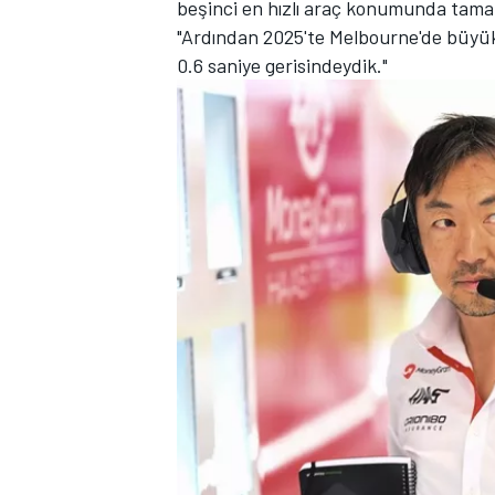
beşinci en hızlı araç konumunda tama
"Ardından 2025'te Melbourne'de büyük b
0.6 saniye gerisindeydik."
TÜRK SPORCULAR