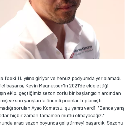
 1'deki 11. yılına giriyor ve henüz podyumda yer alamadı.
ci başarısı, Kevin Magnussen'in 2021'de elde ettiği
ın ekip, geçtiğimiz sezon zorlu bir başlangıcın ardından
rmış ve son yarışlarda önemli puanlar toplamıştı.
adığı sorulan Ayao Komatsu, şu yanıtı verdi: "Bence yarış
kadar hiçbir zaman tamamen mutlu olmayacağız."
unda aracı sezon boyunca geliştirmeyi başardık. Sezonu