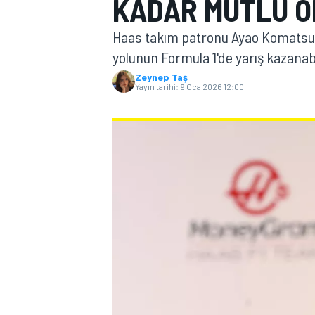
KADAR MUTLU O
MOTOGP
Haas takım patronu Ayao Komatsu,
yolunun Formula 1'de yarış kazanab
Zeynep Taş
Yayın tarihi:
9 Oca 2026 12:00
WORLD SUPERBIKE