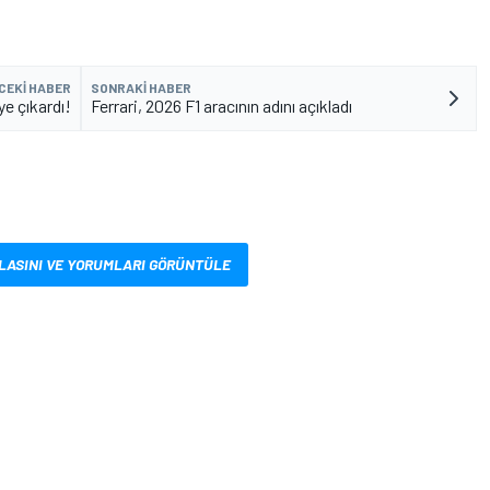
CEKI HABER
SONRAKI HABER
e çıkardı!
Ferrari, 2026 F1 aracının adını açıkladı
LASINI VE YORUMLARI GÖRÜNTÜLE