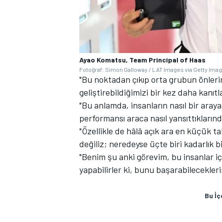
Ayao Komatsu, Team Principal of Haas
Fotoğraf: Simon Galloway / LAT Images via Getty Ima
"Bu noktadan çıkıp orta grubun önleri
geliştirebildiğimizi bir kez daha kanıtla
"Bu anlamda, insanların nasıl bir araya
performansı araca nasıl yansıttıkları
"Özellikle de hâlâ açık ara en küçük 
değiliz; neredeyse üçte biri kadarlık bi
"Benim şu anki görevim, bu insanlar içi
yapabilirler ki, bunu başarabilecekle
Bu İç