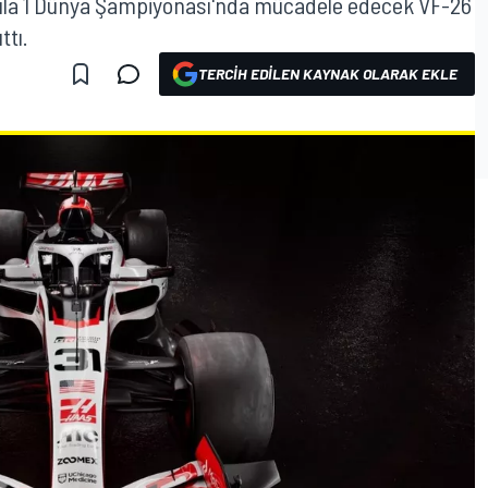
ula 1 Dünya Şampiyonası'nda mücadele edecek VF-26
ttı.
TERCIH EDILEN KAYNAK OLARAK EKLE