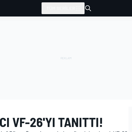
TÜM SERILER
I VF-26'YI TANITTI!