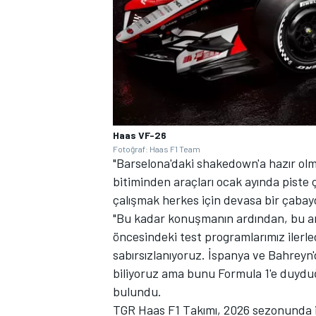
Haas VF-26
Fotoğraf: Haas F1 Team
"Barselona'daki shakedown'a hazır 
bitiminden araçları ocak ayında piste
çalışmak herkes için devasa bir çabayd
"Bu kadar konuşmanın ardından, bu ar
öncesindeki test programlarımız ilerle
sabırsızlanıyoruz. İspanya ve Bahreyn'
biliyoruz ama bunu Formula 1'e duydu
bulundu.
TGR Haas F1 Takımı, 2026 sezonunda il