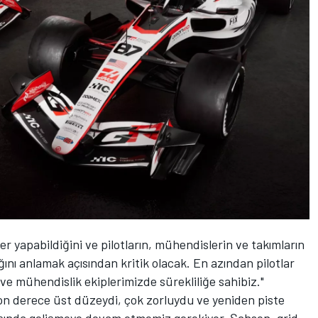
r yapabildiğini ve pilotların, mühendislerin ve takımların
ğını anlamak açısından kritik olacak. En azından pilotlar
 ve mühendislik ekiplerimizde sürekliliğe sahibiz."
on derece üst düzeydi, çok zorluydu ve yeniden piste
ışında gelişmeye devam etmemiz gerekiyor. Şahsen, grid