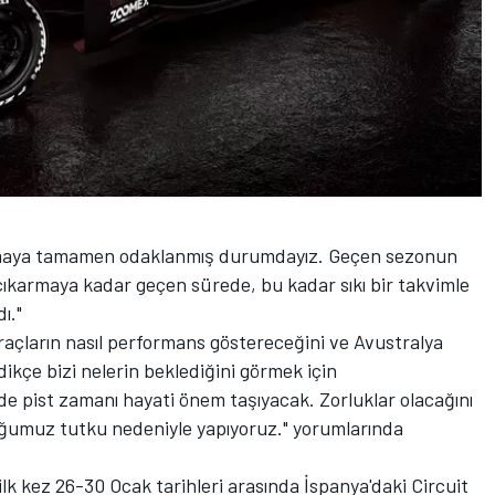
olmaya tamamen odaklanmış durumdayız. Geçen sezonun
 çıkarmaya kadar geçen sürede, bu kadar sıkı bir takvimle
ı."
açların nasıl performans göstereceğini ve Avustralya
dikçe bizi nelerin beklediğini görmek için
de pist zamanı hayati önem taşıyacak. Zorluklar olacağını
ğumuz tutku nedeniyle yapıyoruz." yorumlarında
k kez 26-30 Ocak tarihleri arasında İspanya'daki Circuit