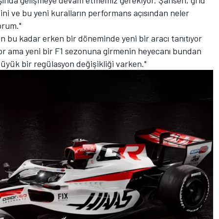
ini ve bu yeni kuralların performans açısından neler
orum."
n bu kadar erken bir döneminde yeni bir aracı tanıtıyor
riyor ama yeni bir F1 sezonuna girmenin heyecanı bundan
büyük bir regülasyon değişikliği varken."