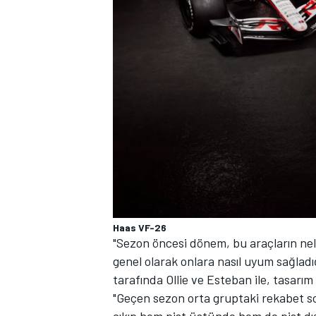
MOTOSİKLET
Haas VF-26
"Sezon öncesi dönem, bu araçların nele
genel olarak onlara nasıl uyum sağladı
tarafında Ollie ve Esteban ile, tasarım
"Geçen sezon orta gruptaki rekabet s
çıkıp hem pist üstünde hem de pist d