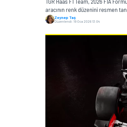
TGR Haas F1 Team, 2026 FIA Form
aracının renk düzenini resmen tanı
MOTOGP
Zeynep Taş
Düzenlendi:
19 Oca 2026 13:04
WORLD SUPERBIKE