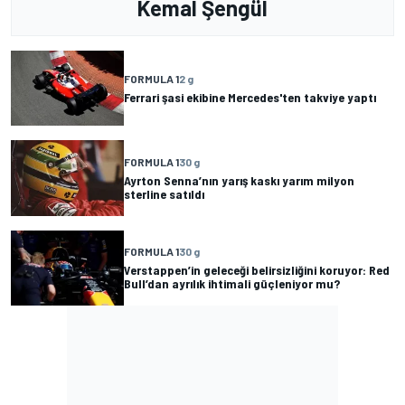
Kemal Şengül
FORMULA 1
2 g
Ferrari şasi ekibine Mercedes'ten takviye yaptı
FORMULA 1
30 g
Ayrton Senna’nın yarış kaskı yarım milyon
sterline satıldı
FORMULA 1
30 g
Verstappen’in geleceği belirsizliğini koruyor: Red
Bull’dan ayrılık ihtimali güçleniyor mu?