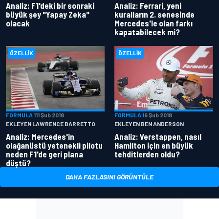
Analiz: F1'deki bir sonraki
Analiz: Ferrari, yeni
büyük şey "Yapay Zeka"
kuralların 2. senesinde
olacak
Mercedes'le olan farkı
kapatabilecek mi?
ÖZELLIK
ÖZELLIK
FORMULA 1
11 Şub 2018
FORMULA 1
6 Şub 2018
EKLEYEN LAWRENCE BARRETTO
EKLEYEN BEN ANDERSON
Analiz: Mercedes'in
Analiz: Verstappen, nasıl
olağanüstü yetenekli pilotu
Hamilton için en büyük
neden F1'de geri plana
tehditlerden oldu?
düştü?
DAHA FAZLASINI GÖRÜNTÜLE