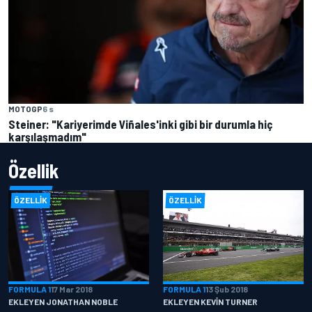
MOTOGP
6 s
Steiner: "Kariyerimde Viñales'inki gibi bir durumla hiç
karşılaşmadım"
Özellik
ÖZELLIK
ÖZELLIK
FORMULA 1
17 Mar 2018
FORMULA 1
13 Şub 2018
EKLEYEN JONATHAN NOBLE
EKLEYEN KEVIN TURNER