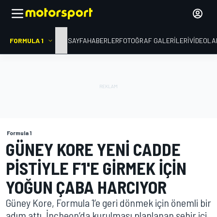
FORMULA 1
ANA SAYFA
HABERLER
FOTOĞRAF GALERILERI
VIDEOLA
Formula 1
GÜNEY KORE YENI CADDE
PISTIYLE F1'E GIRMEK IÇIN
YOĞUN ÇABA HARCIYOR
Güney Kore, Formula 1’e geri dönmek için önemli bir
adım attı. İncheon’da kurulması planlanan şehir içi