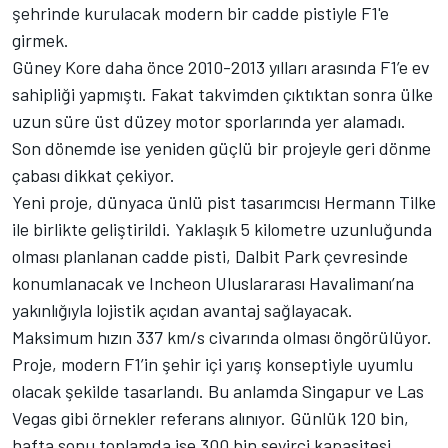
şehrinde kurulacak modern bir cadde pistiyle F1'e
girmek.
Güney Kore daha önce 2010-2013 yılları arasında F1’e ev
sahipliği yapmıştı. Fakat takvimden çıktıktan sonra ülke
uzun süre üst düzey motor sporlarında yer alamadı.
Son dönemde ise yeniden güçlü bir projeyle geri dönme
çabası dikkat çekiyor.
Yeni proje, dünyaca ünlü pist tasarımcısı Hermann Tilke
ile birlikte geliştirildi. Yaklaşık 5 kilometre uzunluğunda
olması planlanan cadde pisti, Dalbit Park çevresinde
konumlanacak ve Incheon Uluslararası Havalimanı’na
yakınlığıyla lojistik açıdan avantaj sağlayacak.
Maksimum hızın 337 km/s civarında olması öngörülüyor.
Proje, modern F1’in şehir içi yarış konseptiyle uyumlu
olacak şekilde tasarlandı. Bu anlamda Singapur ve Las
Vegas gibi örnekler referans alınıyor. Günlük 120 bin,
hafta sonu toplamda ise 300 bin seyirci kapasitesi