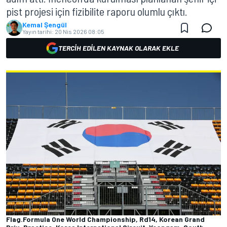
pist projesi için fizibilite raporu olumlu çıktı.
Kemal Şengül
Yayın tarihi:
20 Nis 2026 08:05
TERCIH EDILEN KAYNAK OLARAK EKLE
Flag.Formula One World Championship, Rd14, Korean Grand