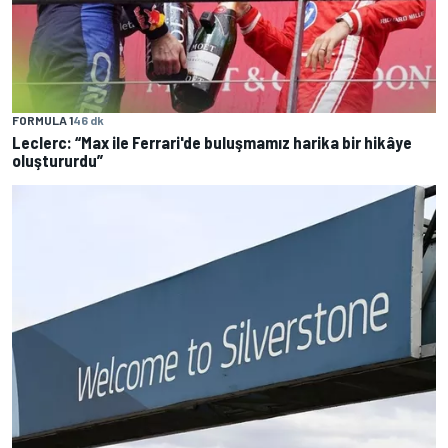
FORMULA 1
46 dk
Leclerc: “Max ile Ferrari'de buluşmamız harika bir hikâye
oluştururdu”