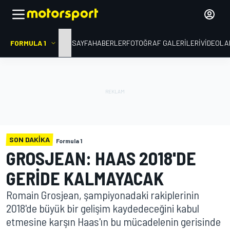
FORMULA 1
ANA SAYFA
HABERLER
FOTOĞRAF GALERILERI
VIDEOLA
SON DAKIKA
Formula 1
GROSJEAN: HAAS 2018'DE
GERIDE KALMAYACAK
Romain Grosjean, şampiyonadaki rakiplerinin
2018'de büyük bir gelişim kaydedeceğini kabul
etmesine karşın Haas'ın bu mücadelenin gerisinde