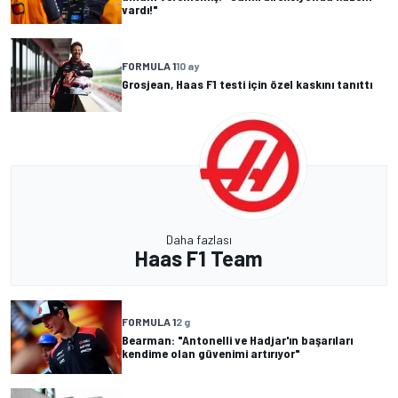
vardı!"
FORMULA 1
10 ay
Grosjean, Haas F1 testi için özel kaskını tanıttı
Daha fazlası
Haas F1 Team
FORMULA 1
2 g
Bearman: "Antonelli ve Hadjar'ın başarıları
kendime olan güvenimi artırıyor"