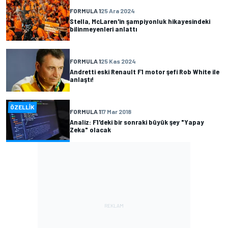
FORMULA 1
25 Ara 2024
Stella, McLaren'in şampiyonluk hikayesindeki
bilinmeyenleri anlattı
FORMULA 1
25 Kas 2024
Andretti eski Renault F1 motor şefi Rob White ile
anlaştı!
ÖZELLIK
FORMULA 1
17 Mar 2018
Analiz: F1'deki bir sonraki büyük şey "Yapay
Zeka" olacak