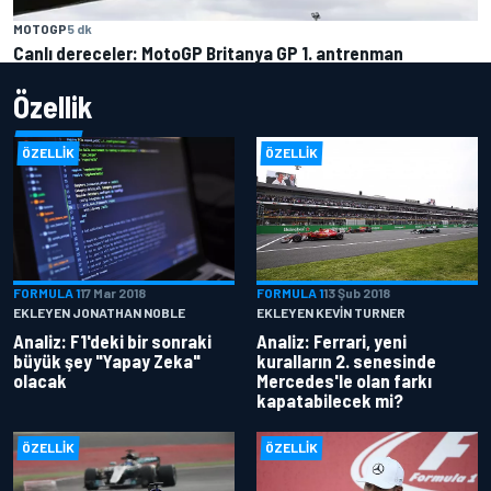
MOTOGP
5 dk
Canlı dereceler: MotoGP Britanya GP 1. antrenman
Özellik
ÖZELLIK
ÖZELLIK
FORMULA 1
17 Mar 2018
FORMULA 1
13 Şub 2018
EKLEYEN JONATHAN NOBLE
EKLEYEN KEVIN TURNER
Analiz: F1'deki bir sonraki
Analiz: Ferrari, yeni
büyük şey "Yapay Zeka"
kuralların 2. senesinde
olacak
Mercedes'le olan farkı
kapatabilecek mi?
ÖZELLIK
ÖZELLIK