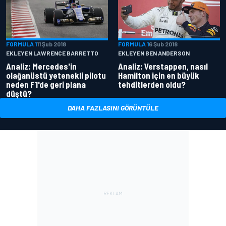
FORMULA 1
11 Şub 2018
FORMULA 1
6 Şub 2018
EKLEYEN LAWRENCE BARRETTO
EKLEYEN BEN ANDERSON
Analiz: Mercedes'in
Analiz: Verstappen, nasıl
olağanüstü yetenekli pilotu
Hamilton için en büyük
neden F1'de geri plana
tehditlerden oldu?
düştü?
DAHA FAZLASINI GÖRÜNTÜLE