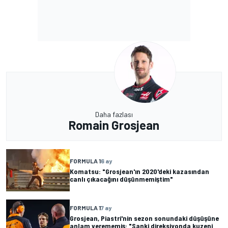
Daha fazlası
Romain Grosjean
FORMULA 1
6 ay
Komatsu: "Grosjean'ın 2020'deki kazasından
canlı çıkacağını düşünmemiştim"
FORMULA 1
7 ay
Grosjean, Piastri'nin sezon sonundaki düşüşüne
anlam verememiş: "Sanki direksiyonda kuzeni