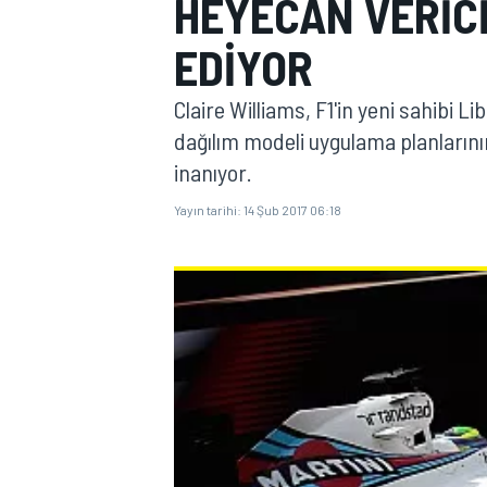
HEYECAN VERICI
MOTOGP
EDIYOR
Claire Williams, F1'in yeni sahibi L
dağılım modeli uygulama planlarının
inanıyor.
Yayın tarihi:
14 Şub 2017 06:18
WORLD SUPERBIKE