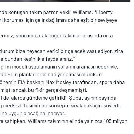
a konuşan takım patron vekili Williams: "Liberty,
i koruması için gelir dağılımını daha eşit bir seviyeye
lerimiz, sporumuzdaki diğer takımlar arasında orta
durum bize heyecan verici bir gelecek vaat ediyor, zira
se bundan kesinlikle faydalanırız."
ağılım modeli uygulamanın yollarını araması nedeniyle,
arda F1'in planları arasında yer alması mümkün.
dönemin FIA başkanı Max Mosley tarafından, spora daha
lmişti ancak bu fikir gerçekleşmemişti.
ri defalarca gündeme getirildi. Şubat ayının başında
merkezli takımın bu konsepte sıcak baktığını söyledi.
rine uygun olacağına inanıyor.
ye sahipken, Williams takımının elinde yalnızca 105 milyon