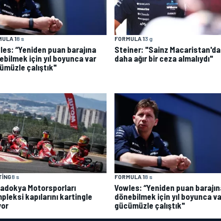
ULA 1
8 s
FORMULA 1
3 g
les: “Yeniden puan barajına
Steiner: "Sainz Macaristan'da
ebilmek için yıl boyunca var
daha ağır bir ceza almalıydı"
ümüzle çalıştık"
TING
8 s
FORMULA 1
8 s
adokya Motorsporları
Vowles: “Yeniden puan barajın
pleksi kapılarını kartingle
dönebilmek için yıl boyunca va
yor
gücümüzle çalıştık"