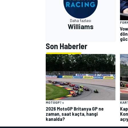
Daha fazlası
FORM
Williams
Vow
dön
güc
Son Haberler
MOTOGP
7 s
KAR
2026 MotoGP Britanya GP ne
Kap
zaman, saat kaçta, hangi
Kom
kanalda?
açı