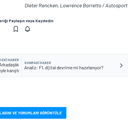
Dieter Rencken, Lawrence Barretto / Autosport
eriği Paylaşın veya Kaydedin
CEKI HABER
SONRAKI HABER
Arkadaşlık
Analiz: F1, dijital devrime mi hazırlanıyor?
yle karıştı
LASINI VE YORUMLARI GÖRÜNTÜLE