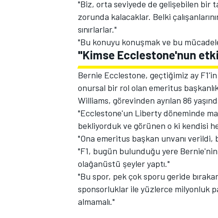
"Biz, orta seviyede de gelişebilen bir 
zorunda kalacaklar. Belki çalışanlarının
sınırlarlar."
"Bu konuyu konuşmak ve bu mücadelele
"Kimse Ecclestone'nun etki
Bernie Ecclestone, geçtiğimiz ay F1'i
onursal bir rol olan emeritus başkanlık
Williams, görevinden ayrılan 86 yaşınd
"Ecclestone'un Liberty döneminde ma
bekliyorduk ve görünen o ki kendisi 
"Ona emeritus başkan unvanı verildi,
"F1, bugün bulunduğu yere Bernie'nin 
olağanüstü şeyler yaptı."
"Bu spor, pek çok sporu geride bırakan
sponsorluklar ile yüzlerce milyonluk p
almamalı."