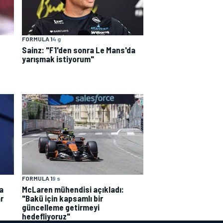
FORMULA 1
4 g
Sainz: "F1'den sonra Le Mans'da
yarışmak istiyorum"
FORMULA 1
9 s
a
McLaren mühendisi açıkladı:
r
"Bakü için kapsamlı bir
güncelleme getirmeyi
hedefliyoruz"